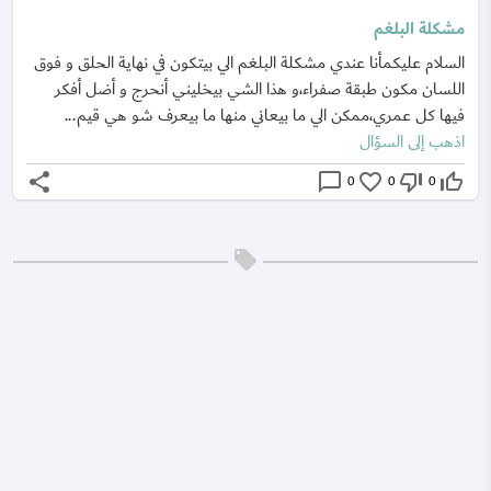
مشكلة البلغم
السلام عليكمأنا عندي مشكلة البلغم الي بيتكون في نهاية الحلق و فوق
اللسان مكون طبقة صفراء،و هذا الشي بيخليني أنحرج و أضل أفكر
فيها كل عمري،ممكن الي ما بيعاني منها ما بيعرف شو هي قيم...
اذهب إلى السؤال
share
chat_bubble_outline
favorite_border
thumb_down_off_alt
thumb_up_off_alt
0
0
0