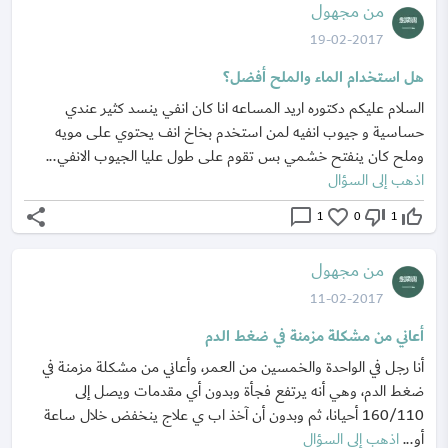
من مجهول
19-02-2017
هل استخدام الماء والملح أفضل؟
السلام عليكم دكتوره اريد المساعه انا كان انفي ينسد كثير عندي
حساسية و جيوب انفيه لمن استخدم بخاخ انف يحتوي على مويه
وملح كان ينفتح خشمي بس تقوم على طول عليا الجيوب الانفي...
اذهب إلى السؤال
share
chat_bubble_outline
favorite_border
thumb_down_off_alt
thumb_up_off_alt
1
0
1
من مجهول
11-02-2017
أعاني من مشكلة مزمنة في ضغط الدم
أنا رجل في الواحدة والخمسين من العمر، وأعاني من مشكلة مزمنة في
ضغط الدم، وهي أنه يرتفع فجأة وبدون أي مقدمات ويصل إلى
160/110 أحيانا، ثم وبدون أن آخذ اب ي علاج ينخفض خلال ساعة
أو...
اذهب إلى السؤال