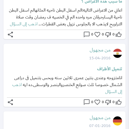
ما سبب هذه الاعراض ؟
اعاني من الاعراض التاليه:الم اسفل البطن ناحيه المثانهالم اسفل البطن
ناحية اليسارحرقان مره واحده الم في الخصيه ف رمضان وقت صلاة
التراويح لايذهب الا بالجلوس نزول بعض القطرات...
اذهب إلى السؤال
share
chat_bubble_outline
favorite_border
thumb_down_off_alt
thumb_up_off_alt
0
0
0
من مجهول
15-04-2016
تنميل الأطراف
انامتزوجه وعندى بنتين عمرى تلاتين سنه وبحس بتنميل فى دراعى
الشمال خصوصا تلت صوابع الخنصروالبنصر والوسطى.ده ايه
اذهب
إلى السؤال
share
chat_bubble_outline
favorite_border
thumb_down_off_alt
thumb_up_off_alt
0
0
0
من مجهول
07-01-2016