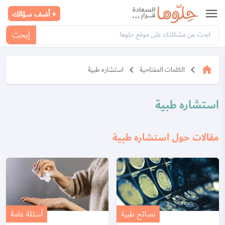
menu
+ أضف سؤالك
إبحث
keyboard_arrow_left
keyboard_arrow_left
home
الكلمات المفتاحية
استشاره طبية
استشاره طبية
مقالات حول استشاره طبية
نصائح طبية
أسئلة عامة