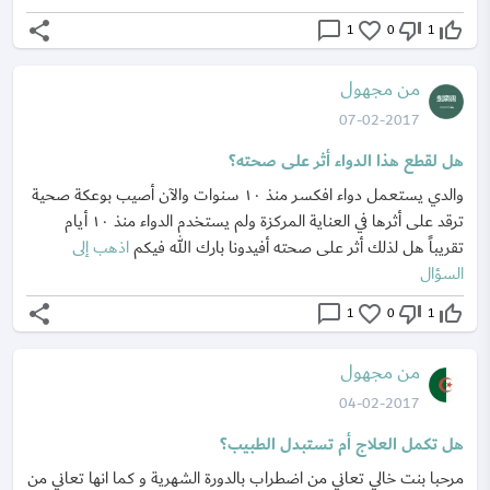
share
chat_bubble_outline
favorite_border
thumb_down_off_alt
thumb_up_off_alt
1
0
1
من مجهول
07-02-2017
هل لقطع هذا الدواء أثر على صحته؟
والدي يستعمل دواء افكسر منذ ١٠ سنوات والآن أصيب بوعكة صحية
ترقد على أثرها في العناية المركزة ولم يستخدم الدواء منذ ١٠ أيام
تقريباً هل لذلك أثر على صحته أفيدونا بارك الله فيكم
اذهب إلى
السؤال
share
chat_bubble_outline
favorite_border
thumb_down_off_alt
thumb_up_off_alt
1
0
1
من مجهول
04-02-2017
هل تكمل العلاج أم تستبدل الطبيب؟
مرحبا بنت خالي تعاني من اضطراب بالدورة الشهرية و كما انها تعاني من