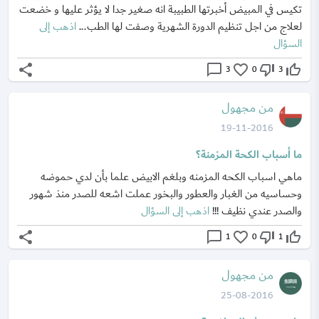
تكيس في المبيض أخبرتها الطبيبة انه صغير جدا لا يؤثر عليها و خضعت
لعلاج من اجل تنظيم الدورة الشهرية وصفت لها الطب...
اذهب إلى
السؤال
share
chat_bubble_outline
favorite_border
thumb_down_off_alt
thumb_up_off_alt
3
0
3
من مجهول
19-11-2016
ما أسباب الكحة المزمنة؟
ماهي اسباب الكحه المزمنه وبلغم الابيض علما بأن لدي حموضه
وحساسيه من الغبار والعطور والبخور عملت اشعه للصدر منذ شهور
والصدر عندي نظيف !!!
اذهب إلى السؤال
share
chat_bubble_outline
favorite_border
thumb_down_off_alt
thumb_up_off_alt
1
0
1
من مجهول
25-08-2016