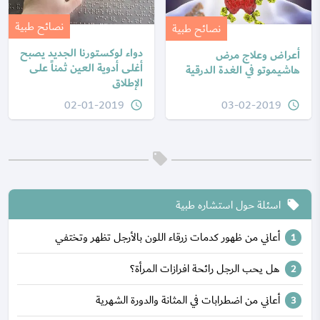
نصائح طبية
نصائح طبية
دواء لوكستورنا الجديد يصبح
أعراض وعلاج مرض
أغلى أدوية العين ثمناً على
هاشيموتو في الغدة الدرقية
الإطلاق
02-01-2019
03-02-2019
query_builder
query_builder
اسئلة حول استشاره طبية
local_offer
أعاني من ظهور كدمات زرقاء اللون بالأرجل تظهر وتختفي
هل يحب الرجل رائحة افرازات المرأة؟
أعاني من اضطرابات في المثانة والدورة الشهرية