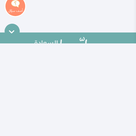
خريطة الموقع
تطوير الذات
مقالات
تحديات الحياة الزوجية
ألو حلوها
أطفال ومراهقون
حلوها تي في
الصحة العامة
الاختبارات
إضاءات للنفس الإنسانية
الكلمات المفتاحية
منوعات
حاسبة الحمل الولادة
مطبخ حلوها
خبراؤنا