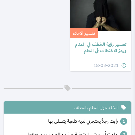
تفسير الاحلام
تفسير رؤية الخطف في المنام
ورمز الاختطاف في الحلم
18-03-2021
query_builder
اسئلة حول الحلم بالخطف
local_offer
رأيت رجلاً يحتجزني لديه كلعبة يتسلى بها
حلمت أن عمتي المتوفية حية وهناك من يريد خطفها