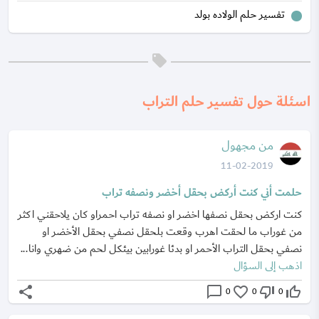
تفسير حلم الولاده بولد
اسئلة حول تفسير حلم التراب
من مجهول
11-02-2019
حلمت أني كنت أركض بحقل أخضر ونصفه تراب
كنت اركض بحقل نصفها اخضر او نصفه تراب احمراو كان يلاحقني اكثر
من غوراب ما لحقت اهرب وقعت بلحقل نصفي بحقل الأخضر او
نصفي بحقل التراب الأحمر او بدئا غورابين بيئكل لحم من ضهري وانا...
اذهب إلى السؤال
share
chat_bubble_outline
favorite_border
thumb_down_off_alt
thumb_up_off_alt
0
0
0