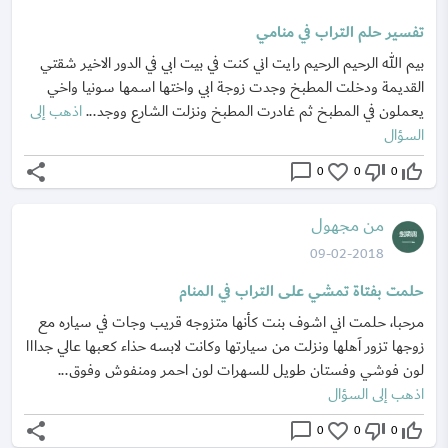
تفسير حلم التراب في منامي
بيم الله الرحيم الرحيم رايت اني كنت في بيت ابي في الدور الاخير شقتي
القديمة ودخلت المطبخ وجدت زوجة ابي واختها اسمها سونيا واخي
يعملون في المطبخ ثم غادرت المطبخ ونزلت الشارع ووجد...
اذهب إلى
السؤال
share
chat_bubble_outline
favorite_border
thumb_down_off_alt
thumb_up_off_alt
0
0
0
من مجهول
09-02-2018
حلمت بفتاة تمشي على التراب في المنام
مرحبا، حلمت اني اشوف بنت كأنها متزوجه قريب وجات في سياره مع
زوجها تزور اَهلها ونزلت من سيارتها وكانت لابسه حذاء كعبها عالي جدااا
لون فوشي وفستان طويل للسهرات لون احمر ومنفوش وفوق...
اذهب إلى السؤال
share
chat_bubble_outline
favorite_border
thumb_down_off_alt
thumb_up_off_alt
0
0
0