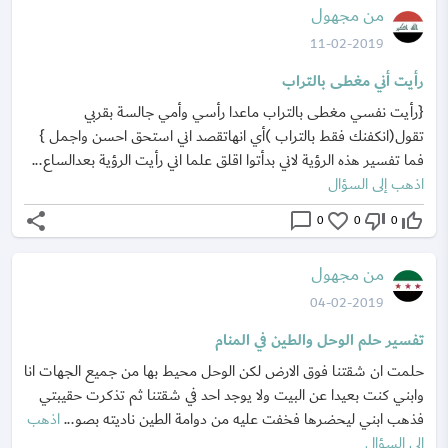
من مجهول
11-02-2019
رأيت أني مغطى بالتراب
{رأيت نفسي مغطى بالتراب ماعدا رأسي وأمي جالسة بقربي
تقول(انكفنك فقط بالتراب )أي انهاتقصد اني استحق احسن واجمل }
فما تفسير هذه الرؤية لاني بدأتوا اقلق علما اني رأيت الرؤية بعدالساع...
اذهب إلى السؤال
share
chat_bubble_outline
favorite_border
thumb_down_off_alt
thumb_up_off_alt
0
0
0
من مجهول
04-02-2019
تفسير حلم الوحل والطين في المنام
حلمت ان شقتنا فوق الارض لكن الوحل محيط بها من جميع الجهات انا
وابني كنت بعيدا عن البيت ولا يوجد احد في شقتنا ثم تذكرت حقيبتي
فذهب ابني ليحضرها فخفت عليه من دوامة الطين ناديته بصو...
اذهب
إلى السؤال