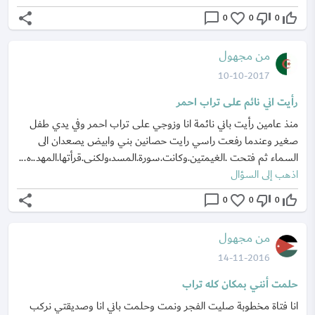
share
chat_bubble_outline
favorite_border
thumb_down_off_alt
thumb_up_off_alt
0
0
0
من مجهول
10-10-2017
رأيت اني نائم على تراب احمر
منذ عامين رأيت باني نائمة انا وزوجي على تراب احمر وفي يدي طفل
صغير وعندما رفعت راسي رايت حصانين بني وابيض يصعدان الى
السماء ثم فتحت .الغيمتين.وكانت.سورة.المسد،ولكنى.قرأتها.المهد..ه...
اذهب إلى السؤال
share
chat_bubble_outline
favorite_border
thumb_down_off_alt
thumb_up_off_alt
0
0
0
من مجهول
14-11-2016
حلمت أنني بمكان كله تراب
انا فتاة مخطوبة صليت الفجر ونمت وحلمت باني انا وصديقتي نركب