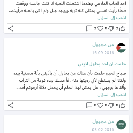
احد العاب الملاهي وعندما اشتغلت اللعبه انا كنت جالسه ووقفت
فجأة رأيت نفسي بمكان كله تربه ويوجد جبل ولم اكن بالعبه فرأيت...
اذهب إلى السؤال
share
chat_bubble_outline
favorite_border
thumb_down_off_alt
thumb_up_off_alt
2
0
2
من مجهول
16-09-2016
حلمت ان احد يحاول اذيتي
صباح الخير، حلمت بأن هناك من يحاول أن يأذيني بآلة معدنية بيده
ولكنه لم يستطع لأني رميتها منه ، فأ مسك بيده كومة من التراب
وألقاها بوجهي ، هل يمكن لهذا الحلم أن يحمل دلالة أرجوكم أف...
اذهب إلى السؤال
share
chat_bubble_outline
favorite_border
thumb_down_off_alt
thumb_up_off_alt
0
0
0
من مجهول
03-02-2016