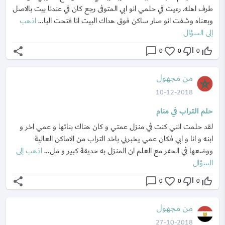
طرف اهله. رءيت في حلمي انو ابي المتوفى رجع كان في عندنا بيت بالاصل
وبعناه وشفت انو صار ساكن فوق هداك البيت انا فتحت البا...
اذهب
إلى السؤال
share
chat_bubble_outline
favorite_border
thumb_down_off_alt
thumb_up_off_alt
0
0
0
من مجهول
10-12-2018
حلم التراب في منام
لقد حلمت انني كنت في منزل عمتي و كان هناك بناتها و عمي اخر و
ابنه و انا و ابي فكان عمي يخبرني باخد التراب من الاماكن العالية
ووضعها في الحفر مع العلم ان المنزل به حديقة كبير و مل...
اذهب إلى
السؤال
share
chat_bubble_outline
favorite_border
thumb_down_off_alt
thumb_up_off_alt
0
0
0
من مجهول
27-10-2018