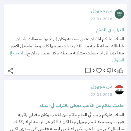
من مجهول
22-01-2018
التراب في المنام
السلام عليكم انا كان عندي صديقه وكان لي عليها تحفظات وانا ان
شاءالله انسانه قريبه من الله وحاولت نصحها كثير وهذا ماجعل الامور
بيننا تزيد الى انا حصلت مشكله بسيطه تركنا بعض وكان ج...
اذهب إلى
السؤال
share
chat_bubble_outline
favorite_border
thumb_down_off_alt
thumb_up_off_alt
0
0
0
من مجهول
22-01-2018
حلمت بخاتم من الذهب مغطى بالتراب في المنام
السلام عليكم رايت في الحلم خاتم من الذهب وكان مغطي باتربه
فجبت ومسحته فصار جميل جدا لكن لا اذكر هل لبسته ام لا وكذلك
سلسال كبير من الذهب اختي اعطتني لبسته فغطى كل صدري لكني