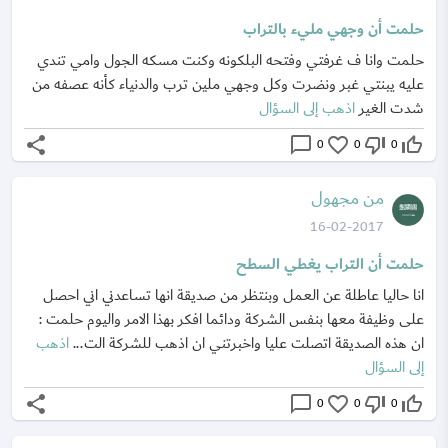
حلمت أن وجهي مليء بالتراب
حلمت وانا ف غرفتي وفتحه البلكونه وكنت مسكه الجول وامي تندي
عليه يبنتي غبر ونضرت وكل وجهي ملين ترب والدنياء كأنه عصفه من
شدت الغير
اذهب إلى السؤال
share
chat_bubble_outline
favorite_border
thumb_down_off_alt
thumb_up_off_alt
0
0
0
من مجهول
16-02-2017
حلمت أن التراب يغطي السطح
انا حاليا عاطلة عن العمل وبنتظر من صديقة انها تساعدني اني احصل
على وظيفة معها بنفس الشركة ودائما افكر بهذا الامر واليوم حلمت :
ان هذه الصديقة اتصلت عليا واخبرتني ان اذهب للشركة الت...
اذهب
إلى السؤال
share
chat_bubble_outline
favorite_border
thumb_down_off_alt
thumb_up_off_alt
0
0
0