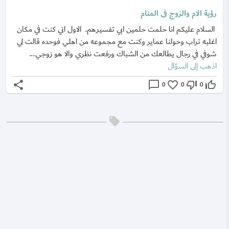
رؤية الام والزوج فى المنام
السلام عليكم انا حلمت حلمين ابي تفسيرهم. الاول اني كنت في مكان
اغلبه تراب وحولنا عماير وكنت مع مجموعه من اهلي فوحده قالت لي
شوفي في رجال يطالعك من الشباك ورفعت نظري والا هو زوجي...
اذهب إلى السؤال
share
chat_bubble_outline
favorite_border
thumb_down_off_alt
thumb_up_off_alt
0
0
0