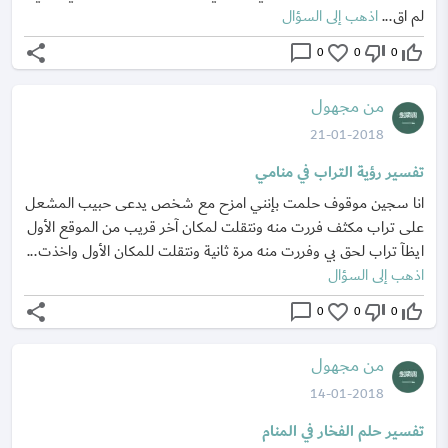
لم اق...
اذهب إلى السؤال
share
chat_bubble_outline
favorite_border
thumb_down_off_alt
thumb_up_off_alt
0
0
0
من مجهول
21-01-2018
تفسير رؤية التراب في منامي
انا سجين موقوف حلمت بإنني امزح مع شخص يدعى حبيب المشعل
على تراب مكثف فررت منه ونتقلت لمكان آخر قريب من الموقع الأول
ايظآ تراب لحق بي وفررت منه مرة ثانية ونتقلت للمكان الأول واخذت...
اذهب إلى السؤال
share
chat_bubble_outline
favorite_border
thumb_down_off_alt
thumb_up_off_alt
0
0
0
من مجهول
14-01-2018
تفسير حلم الفخار في المنام