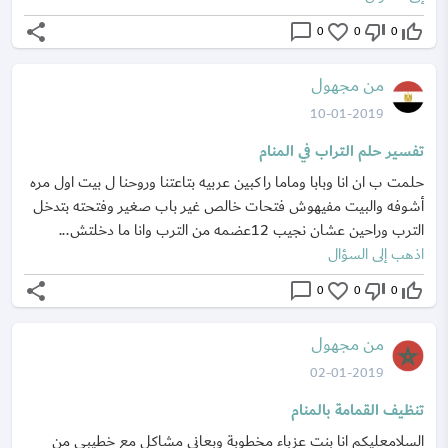
share
chat_bubble_outline
favorite_border
thumb_down_off_alt
thumb_up_off_alt
0
0
0
من مجهول
10-01-2019
تفسير حلم التراب في المنام
حلمت ب ان انا وبابا وماما راكبين عربيه بتاعتنا وروحنا ل بيت اول مره
أشوفه والبيت مفيهوش فتحات خالص غير باب صغير وفتحته بتدخل
الترب وراحين عشان نجيب 12عضمه من الترب وانا ما دخلتش...
اذهب إلى السؤال
share
chat_bubble_outline
favorite_border
thumb_down_off_alt
thumb_up_off_alt
0
0
0
من مجهول
02-01-2019
تنظيف القمامة بالمنام
السلامعليكم انا بنت عزباء مخطوبة وبعاني مشاكل مع خطيبي من