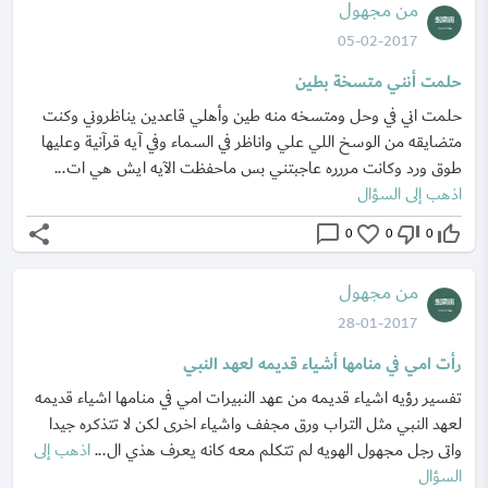
من مجهول
05-02-2017
حلمت أنني متسخة بطين
حلمت اني في وحل ومتسخه منه طين وأهلي قاعدين يناظروني وكنت
متضايقه من الوسخ اللي علي واناظر في السماء وفي آيه قرآنية وعليها
طوق ورد وكانت مررره عاجبتني بس ماحفظت الآيه ايش هي ات...
اذهب إلى السؤال
share
chat_bubble_outline
favorite_border
thumb_down_off_alt
thumb_up_off_alt
0
0
0
من مجهول
28-01-2017
رأت امي في منامها أشياء قديمه لعهد النبي
تفسير رؤيه اشياء قديمه من عهد النبيرات امي في منامها اشياء قديمه
لعهد النبي مثل التراب ورق مجفف واشياء اخرى لكن لا تتذكره جيدا
واتى رجل مجهول الهويه لم تتكلم معه كانه يعرف هذي ال...
اذهب إلى
السؤال