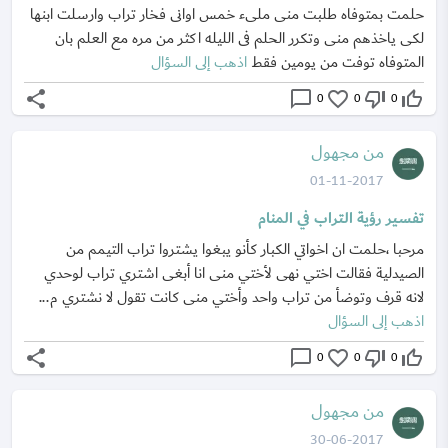
حلمت بمتوفاه طلبت منى ملىء خمس اوانى فخار تراب وارسلت ابنها
لكى ياخذهم منى وتكرر الحلم فى الليله اكثر من مره مع العلم بان
المتوفاه توفت من يومين فقط
اذهب إلى السؤال
share
chat_bubble_outline
favorite_border
thumb_down_off_alt
thumb_up_off_alt
0
0
0
من مجهول
01-11-2017
تفسير رؤية التراب في المنام
مرحبا ،حلمت ان اخواتي الكبار كأنو يبغوا يشتروا تراب التيمم من
الصيدلية فقالت اختي نهى لأختي منى انا أبغى اشتري تراب لوحدي
لانه قرف وتوضأ من تراب واحد وأختي منى كانت تقول لا نشتري م...
اذهب إلى السؤال
share
chat_bubble_outline
favorite_border
thumb_down_off_alt
thumb_up_off_alt
0
0
0
من مجهول
30-06-2017