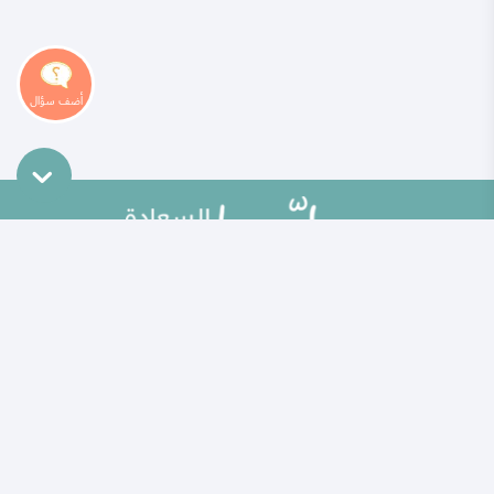
خريطة الموقع
تطوير الذات
مقالات
تحديات الحياة الزوجية
ألو حلوها
أطفال ومراهقون
حلوها تي في
الصحة العامة
الاختبارات