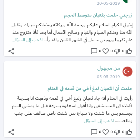
20-05-2019
زوجتي حلمت بثعبان متوسط الحجم
إخوتي الكرام السلام عليكم ورحمة الله وبركاته رمضانكم مبارك وتقبل
الله منا ومنكم الصيام والقيام وصالح الأعمال أما بعد فأنا متزوج منذ
عام تقريبا وزوجتي حامل في الشهر الثامن ولقد رأ...
اذهب إلى السؤال
share
chat_bubble_outline
favorite_border
thumb_down_off_alt
thumb_up_off_alt
0
0
0
من مجهول
05-05-2019
حلمت أن الثعبان لدغ أخي من قدمه في المنام
رأيت في المنام أنه جاء ثعبان ولدغ أخي في قدمه وذهبت انا بسرعة
لأاخذه الى المستشفى وانا أقول اسعفوه بسرعة قبل ما يمشي السم
بجسمو بس ما شفت ولا سيارة بس شفت باص صافف على جنب
وطلعت...
اذهب إلى السؤال
share
chat_bubble_outline
favorite_border
thumb_down_off_alt
thumb_up_off_alt
0
0
0