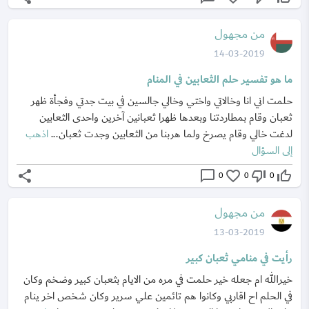
من مجهول
14-03-2019
ما هو تفسير حلم الثعابين في المنام
حلمت اني انا وخالاتي واختي وخالي جالسين في بيت جدتي وفجأة ظهر
ثعبان وقام بمطاردتنا وبعدها ظهرا ثعبانين آخرين واحدى الثعابين
لدغت خالي وقام يصرخ ولما هربنا من الثعابين وجدت ثعبان...
اذهب
إلى السؤال
share
chat_bubble_outline
favorite_border
thumb_down_off_alt
thumb_up_off_alt
0
0
0
من مجهول
13-03-2019
رأيت في منامي ثعبان كبير
خيرالله ام جعله خير حلمت في مره من الايام بثعبان كبير وضخم وكان
في الحلم اح اقاربي وكانوا هم تائمين علي سرير وكان شخص اخر ينام