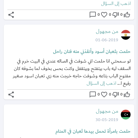
اذهب إلى السؤال
share
chat_bubble_outline
favorite_border
thumb_down_off_alt
thumb_up_off_alt
0
0
0
من مجهول
01-06-2019
حلمت بثعبان أسود وأنقذني منه فنان راحل
لو سمحتي انا حلمت اني شوفت في الصاله عندي في البيت خرم في
السقف ليه باب بيتفتح وبيتقفل وكنت بحس بخوف لما بشوفه كان
مفتوح الباب بتاعه وشوفت حاجه خرجت منه زي تعبان اسود صغير
رفيع ا...
اذهب إلى السؤال
share
chat_bubble_outline
favorite_border
thumb_down_off_alt
thumb_up_off_alt
0
0
0
من مجهول
30-05-2019
حلمت بامرأة تحمل بيدها ثعبان في المنام