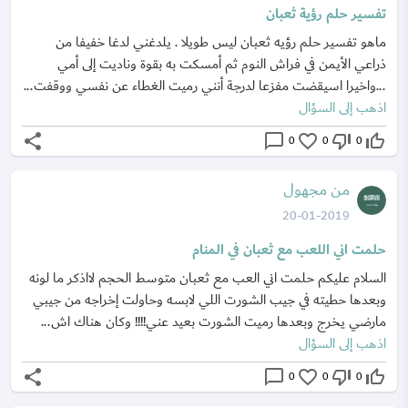
تفسير حلم رؤية ثعبان
ماهو تفسير حلم رؤيه ثعبان ليس طويلا . يلدغني لدغا خفيفا من
ذراعي الأيمن في فراش النوم ثم أمسكت به بقوة وناديت إلى أمي
...واخيرا اسيقضت مفزعا لدرجة أنني رميت الغطاء عن نفسي ووقفت...
اذهب إلى السؤال
share
chat_bubble_outline
favorite_border
thumb_down_off_alt
thumb_up_off_alt
0
0
0
من مجهول
20-01-2019
حلمت اني اللعب مع ثعبان في المنام
السلام عليكم حلمت اني العب مع ثعبان متوسط الحجم لااذكر ما لونه
وبعدها حطيته في جيب الشورت اللي لابسه وحاولت إخراجه من جيبي
مارضي يخرج وبعدها رميت الشورت بعيد عني!!!! وكان هناك اش...
اذهب إلى السؤال
share
chat_bubble_outline
favorite_border
thumb_down_off_alt
thumb_up_off_alt
0
0
0