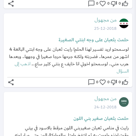
share
chat_bubble_outline
favorite_border
thumb_down_off_alt
thumb_up_off_alt
0
0
0
من مجهول
25-12-2018
حلمت بثعبان على وجه ابنتي الصغيرة
لوسمحتو اريد تفسير لهذا الحلم! رايت ثعبان على وجه ابنتي البالغة 4
اشهر من عمرها.. فضربته ولكنه جرحها حرجا صغيرا في وجهها.. وبعدها
هرب مني.. لوسمحتو اخوتي انا خايف ع بنتي كثير ساع...
اذهب إلى
السؤال
share
chat_bubble_outline
favorite_border
thumb_down_off_alt
thumb_up_off_alt
0
0
0
من مجهول
24-12-2018
حلمت بثعبان صغير بني اللون
رايت في منامي ثعبان صغيربني اللون مرقط بالاسود في بيتي
وقمتباخذه ولهوت به ثم انتفخ وامتلءبالهواءكالبالون حتي صار لونه