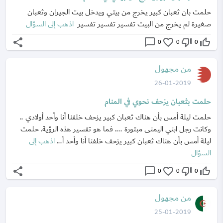
حلمت بان ثعبان كبير يخرج من بيتي ويدخل بيت الجيران وثعبان
صغيرة لم يخرج من البيت تفسير تفسير تفسير
اذهب إلى السؤال
share
chat_bubble_outline
favorite_border
thumb_down_off_alt
thumb_up_off_alt
0
0
0
من مجهول
26-01-2019
حلمت بثعبان يزحف نحوي في المنام
حلمت ليلة أمس بأن هناك ثعبان كبير يزحف خلفنا أنا وأحد أولادي ..
وكانت رجل ابني اليمنى مبتورة .... فما هو تفسير هذه الرؤية. حلمت
ليلة أمس بأن هناك ثعبان كبير يزحف خلفنا أنا وأحد أ...
اذهب إلى
السؤال
share
chat_bubble_outline
favorite_border
thumb_down_off_alt
thumb_up_off_alt
0
0
0
من مجهول
25-01-2019