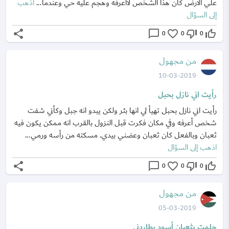
علي الارض كان هذا الشخص لااعرفه وهجم عليه حي وعندما...
اذهب
إلى السؤال
share
chat_bubble_outline
favorite_border
thumb_down_off_alt
thumb_up_off_alt
0
0
0
من مجهول
10-03-2019
رأيت اني نازل بحبل
رأيت اني نازل بحبل تهيأ لي انها بئر ولكن يبدو انه جبل وكأني شفت
شخص أعرفه وفي مكان فكرت قبل النزول بالقرب انه ممكن يكون فيه
ثعبان وبالفعل كان ثعبان وعضني بيدي. مسكته من رأسه ورمي...
اذهب إلى السؤال
share
chat_bubble_outline
favorite_border
thumb_down_off_alt
thumb_up_off_alt
0
0
0
من مجهول
05-03-2019
حلمت بثعبان أسود يطاردني