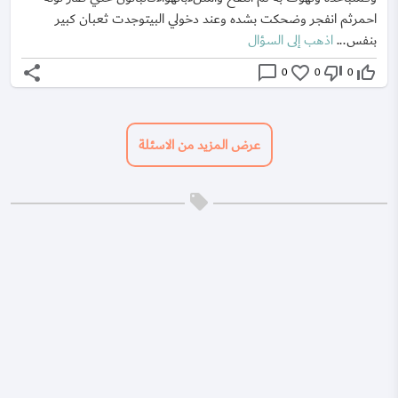
احمرثم انفجر وضحكت بشده وعند دخولي البيتوجدت ثعبان كبير
بنفس...
اذهب إلى السؤال
share
chat_bubble_outline
favorite_border
thumb_down_off_alt
thumb_up_off_alt
0
0
0
عرض المزيد من الاسئلة