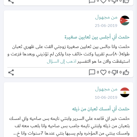
share
chat_bubble_outline
favorite_border
thumb_down_off_alt
thumb_up_off_alt
0
0
0
من مجهول
25-06-2019
حلمت أني أجلس بين ثعابين صغيرة
حلمت وانا جالس بين ثعابين صغيرة زوجتي القت على ظهري ثعبان
طوله(٨٠)سم تقريبا وكنت خائف جدا ولكن لم تؤذيني وبعدها فزعت و
استيقظت والان ما هو التفسير
اذهب إلى السؤال
share
chat_bubble_outline
favorite_border
thumb_down_off_alt
thumb_up_off_alt
0
0
0
من مجهول
10-06-2019
حلمت أني أمسك ثعبان من ذيله
حلمت خير اني قاعده علي السرير وابنتي نايمه بس صاحيه واني امسك
بثعبان من ذيله وابنتي نايمه جامب بس صاحيه وانا بلعب معه لف
وامسك ببنتي من المؤخره ولم يسبها بنتي عندها 7سنوات وانا خ...