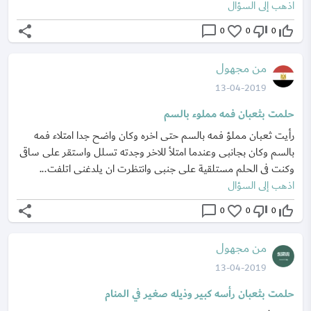
اذهب إلى السؤال
share
chat_bubble_outline
favorite_border
thumb_down_off_alt
thumb_up_off_alt
0
0
0
من مجهول
13-04-2019
حلمت بثعبان فمه مملوء بالسم
رأيت ثعبان مملؤ فمه بالسم حتى اخره وكان واضح جدا امتلاء فمه
بالسم وكان بجانبى وعندما امتلأ للاخر وجدته تسلل واستقر على ساقى
وكنت فى الحلم مستلقية على جنبى وانتظرت ان يلدغنى اتلفت...
اذهب إلى السؤال
share
chat_bubble_outline
favorite_border
thumb_down_off_alt
thumb_up_off_alt
0
0
0
من مجهول
13-04-2019
حلمت بثعبان رأسه كبير وذيله صغير في المنام