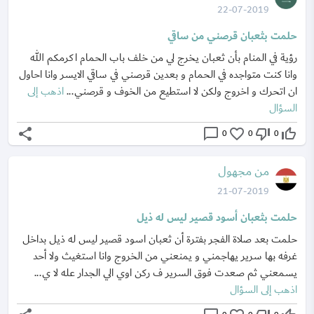
22-07-2019
حلمت بثعبان قرصني من ساقي
رؤية في المنام بأن ثعبان يخرج لي من خلف باب الحمام اكرمكم الله
وانا كنت متواجده في الحمام و بعدين قرصني في ساقي الايسر وانا احاول
ان اتحرك و اخروج ولكن لا استطيع من الخوف و قرصني...
اذهب إلى
السؤال
share
chat_bubble_outline
favorite_border
thumb_down_off_alt
thumb_up_off_alt
0
0
0
من مجهول
21-07-2019
حلمت بثعبان أسود قصير ليس له ذيل
حلمت بعد صلاة الفجر بفترة أن ثعبان اسود قصير ليس له ذيل بداخل
غرفه بها سرير يهاجمني و يمنعني من الخروج وانا استغيث ولا أحد
يسمعني ثم صعدت فوق السرير ف ركن اوي الي الجدار عله لا ي...
اذهب إلى السؤال