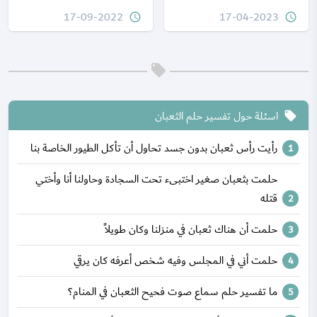
17-09-2022
17-04-2023
query_builder
query_builder
اسئلة حول تفسير حلم الثعبان
local_offer
رأيت رأس ثعبان بدون جسد تحاول أن تأكل الطيور الخاصة بنا
حلمت بثعبان صغير اختبىء تحت السجادة وحاولنا أنا وأختي
قتله
حلمت أن هناك ثعبان في منزلنا وكان طويلاً
حلمت أني في المجلس وفيه شخص أعرفه كان يرقي
ما تفسير حلم سماع صوت فحيح الثعبان في المنام؟