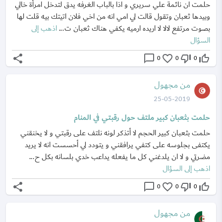
حلمت ان نائمة علي سريري و اذا بالباب الغرفه يدق لتدخل امرأة خالي
وبيدها ثعبان وتقول قالت لي امي انه من اخي فلان اتيتك بيه قلت لها
بصوت مرتفع لالا لا اريده ارميه يكفي هناك ثعبان ت...
اذهب إلى
السؤال
share
chat_bubble_outline
favorite_border
thumb_down_off_alt
thumb_up_off_alt
0
0
0
من مجهول
25-05-2019
حلمت بثعبان كبير ملتف حول رقبتي في المنام
حلمت بثعبان كبير الحجم لا أتذكر لونه نلتف على رقبتي و لا يخنقني
يكتفى بجلوسه على كتفي يرافقني و يتودد لي أحسست انه لا يريد
مضرتي و لا ان يلدغني كل ما يفعله يداعب خدي بلسانه بكل ح...
اذهب إلى السؤال
share
chat_bubble_outline
favorite_border
thumb_down_off_alt
thumb_up_off_alt
0
0
0
من مجهول