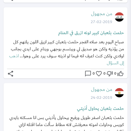
من مجهول
27-02-2019
حلمت بثعبان كبير لونه ازرق في المنام
صباح اليوم بعد صلاه الفجر حلمت بثعبان كبير ازرق اللون يلتهم كل
من يؤذيه ولكن هو صديق لي ويبتسم بوجهي وينام على ايدي بجانب
اولادي ولكن كنت اعرف انه فيما لو اذيته سوف يرد على وهوا...
اذهب
إلى السؤال
share
chat_bubble_outline
favorite_border
thumb_down_off_alt
thumb_up_off_alt
0
0
0
من مجهول
24-02-2019
حلمت بثعبان يحاول أذيتي
حلمت بثعبان اصفر طويل ورفيع بيحاول يأذيني بس انا مسكته بايدي
كويس وحاولت اموته معرفتش لانه مطاط سألت ماما اقتله ازاي