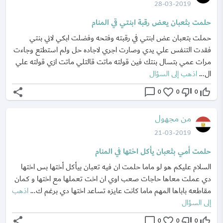
28-03-2019
حلمت بثعبان يعض رقبة ابنتي قي المنام
حملت بتعبان عض ابنتي في رقبته وفتحه وفضلت ابكي لاني بنتي
فقدت التنفس علي يدي وصارت اجري لاجاده حل ولم استطتع وجاءت
مرات عمي بتسال بنتك فين قولته ماتت قالتلي ماتت ازي قولته علي
ال...
اذهب إلى السؤال
share
chat_bubble_outline
favorite_border
thumb_down_off_alt
thumb_up_off_alt
0
0
0
من مجهول
21-03-2019
حلمت أمي بثعبان يأكل اختها في المنام
السلام عليكم هو لو ماما حلمت ان فيه تعبان بيأكل أختها بس اختها
دي عملت معاها حاجات صعب اوي ان اخت تعملها مع اختها و كمان
مقاطعه باباها المهم ماما كانت عايزه تساعد اختها دي برغم ك...
اذهب
إلى السؤال
share
chat_bubble_outline
favorite_border
thumb_down_off_alt
thumb_up_off_alt
0
0
0