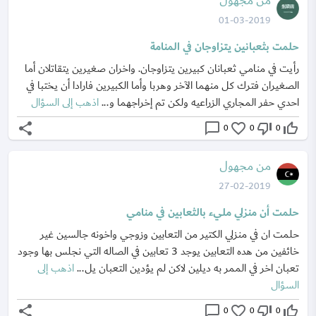
من مجهول
01-03-2019
حلمت بثعبانين يتزاوجان في المنامة
رأيت في منامي ثعبانان كبيرين يتزاوجان. واخران صغيرين يتقاتلان أما
الصغيران فترك كل منهما الآخر وهربا وأما الكبيرين فارادا أن يختبا في
احدي حفر المجاري الزراعيه ولكن تم إخراجهما و...
اذهب إلى السؤال
share
chat_bubble_outline
favorite_border
thumb_down_off_alt
thumb_up_off_alt
0
0
0
من مجهول
27-02-2019
حلمت أن منزلي مليء بالثعابين في منامي
حلمت ان في منزلي الكتير من التعابين وزوجي واخونه جالسين غير
خائفين من هده التعابين يوجد 3 تعابين في الصاله التي نجلس بها وجود
تعبان اخر في الممر به ديلين لاكن لم يؤدين التعبان يل...
اذهب إلى
السؤال
share
chat_bubble_outline
favorite_border
thumb_down_off_alt
thumb_up_off_alt
0
0
0