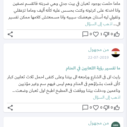
ماما حلمت بوجود ثعبان في بيت جدتي وهي ضربته فاتقسم نصفين
وانا اخدته على كرتونه وكنت بحسس عليه كأنه أليف وماما تزعقلي
وتقولي ليه أسنان هيعضك سيبيه وانا مسمعتش كلامها ممكن تفسير
ال...
اذهب إلى السؤال
share
chat_bubble_outline
favorite_border
thumb_down_off_alt
thumb_up_off_alt
0
1
0
من مجهول
22-07-2019
ما تفسير رؤية الثعابين في المنام
رايت انى فى الشارع وراجعه الى بيتنا وعلى كتفى احمل ثلاث ثعابين كبار
كأنى قمت بشراؤهم فى المنام وهم ليس فيهم سم وغير مؤذيين
وناعمين ودخلت بيتنا ووقفت فى المطبخ اطبخ اول ثعبان وضعت...
اذهب إلى السؤال
share
chat_bubble_outline
favorite_border
thumb_down_off_alt
thumb_up_off_alt
0
0
0
من مجهول