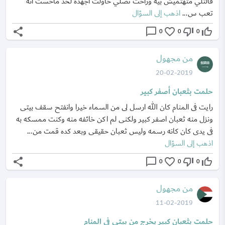
قالتلي متهتميش بيه وراحت تصلي حاولت اجهده لحد ماحست انه
تعب س...
اذهب إلى السؤال
share
chat_bubble_outline
favorite_border
thumb_down_off_alt
thumb_up_off_alt
0
0
0
من مجهول
20-02-2019
حلمت بثعبان أصفر كبير
رايت فى المنام كان الله ارسل لى من السماء خيرا وانفتح سقف بيتى
ونزل منه ثعبان اصفر كبير ولكنى لم اكن خائفه منه وكنت ممسكه به
فى يدى كان كانه رسمه وليس ثعبان حقيقى وبعد كده قمت من...
اذهب إلى السؤال
share
chat_bubble_outline
favorite_border
thumb_down_off_alt
thumb_up_off_alt
0
0
0
من مجهول
11-02-2019
حلمت بثعبان كبير يخرج من بيتي في المنام