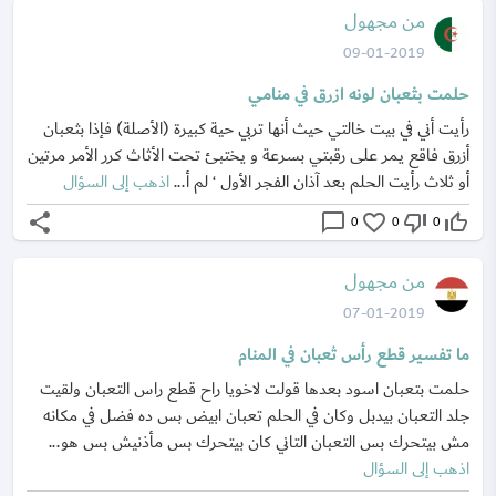
من مجهول
09-01-2019
حلمت بثعبان لونه ازرق في منامي
رأيت أني في بيت خالتي حيث أنها تربي حية كبيرة (الأصلة) فإذا بثعبان
أزرق فاقع يمر على رقبتي بسرعة و يختبئ تحت الأثاث كرر الأمر مرتين
أو ثلاث رأيت الحلم بعد آذان الفجر الأول ‘ لم أ...
اذهب إلى السؤال
share
chat_bubble_outline
favorite_border
thumb_down_off_alt
thumb_up_off_alt
0
0
0
من مجهول
07-01-2019
ما تفسير قطع رأس ثعبان في المنام
حلمت بتعبان اسود بعدها قولت لاخويا راح قطع راس التعبان ولقيت
جلد التعبان بيدبل وكان في الحلم تعبان ابيض بس ده فضل في مكانه
مش بيتحرك بس التعبان التاني كان بيتحرك بس مأذنيش بس هو...
اذهب إلى السؤال