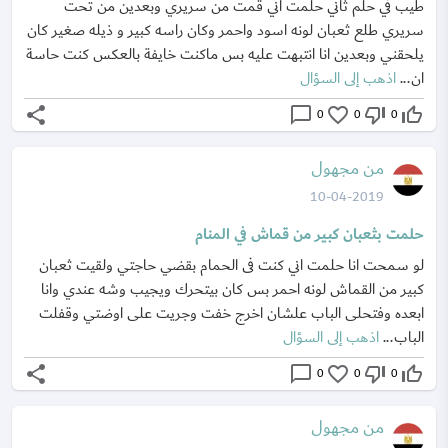
طيب في حلم ثاني حلمت اني قمت من سريري وبعدين من تحت
سريري طلع ثعبان لونه اسود واحمر وكان راسه كبير و ذيله صغير كان
يلحقني وبعدين انا انتبهت عليه بس ماكنت خايفة بالعكس كنت حاسة
ان...
اذهب إلى السؤال
share
chat_bubble_outline
favorite_border
thumb_down_off_alt
thumb_up_off_alt
0
0
0
من مجهول
10-04-2019
حلمت بثعبان كبير من قماش في المنام
لو سمحت انا حلمت اني كنت فى الحمام بقضي حاجتي ولقيت ثعبان
كبير من القماش لونه احمر بس كان بيتحرك ويجيب وشه عندي وانا
ابعده وفتحلى الباب علشان اخرج خفت وجريت على اوضتي وقفلت
الباب...
اذهب إلى السؤال
share
chat_bubble_outline
favorite_border
thumb_down_off_alt
thumb_up_off_alt
0
0
0
من مجهول