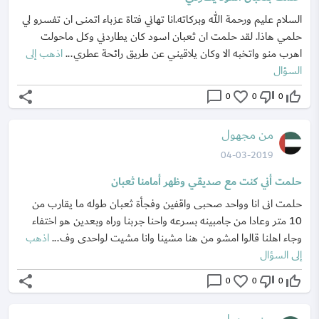
السلام عليم ورحمة الله وبركاته.انا تهاني فتاة عزباء اتمنى ان تفسرو لي
حلمي هاذا. لقد حلمت ان ثعبان اسود كان يطاردني وكل ماحولت
اهرب منو واتخبه الا وكان يلاقيني عن طريق رائحة عطري...
اذهب إلى
السؤال
share
chat_bubble_outline
favorite_border
thumb_down_off_alt
thumb_up_off_alt
0
0
0
من مجهول
04-03-2019
حلمت أني كنت مع صديقي وظهر أمامنا ثعبان
حلمت انى انا وواحد صحبى واقفين وفجأة ثعبان طوله ما يقارب من
10 متر وعادا من جامبينه بسرعه واحنا جربنا وراه وبعدين هو اختفاء
وجاء اهلنا قالوا امشو من هنا مشينا وانا مشيت لواحدى وف...
اذهب
إلى السؤال
share
chat_bubble_outline
favorite_border
thumb_down_off_alt
thumb_up_off_alt
0
0
0