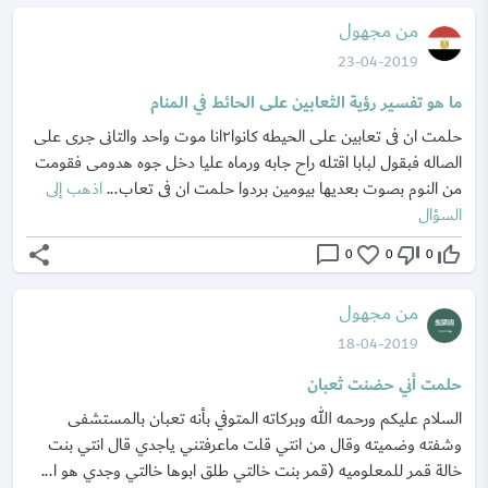
من مجهول
23-04-2019
ما هو تفسير رؤية الثعابين على الحائط في المنام
حلمت ان فى تعابين على الحيطه كانوا٢انا موت واحد والتانى جرى على
الصاله فبقول لبابا اقتله راح جابه ورماه عليا دخل جوه هدومى فقومت
من النوم بصوت بعديها بيومين بردوا حلمت ان فى تعاب...
اذهب إلى
السؤال
share
chat_bubble_outline
favorite_border
thumb_down_off_alt
thumb_up_off_alt
0
0
0
من مجهول
18-04-2019
حلمت أني حضنت ثعبان
السلام عليكم ورحمه الله وبركاته المتوفي بأنه تعبان بالمستشفى
وشفته وضميته وقال من انتي قلت ماعرفتني ياجدي قال انتي بنت
خالة قمر للمعلوميه (قمر بنت خالتي طلق ابوها خالتي وجدي هو ا...