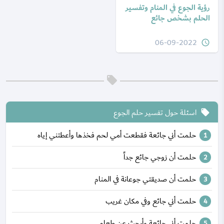
رؤية الجوع في المنام وتفسير
الحلم بشخص جائع
06-09-2022
query_builder
اسئلة حول تفسير حلم الجوع
local_offer
حلمت أني جائعة فقطعت أمي لحم فخذها وأعطتني إياه
حلمت أن زوجي جائع جداً
حلمت أن صديقتي جوعانة في المنام
حلمت أني جائع وفي مكان غريب
حلمت أني جائعة وأبحث عن طعام