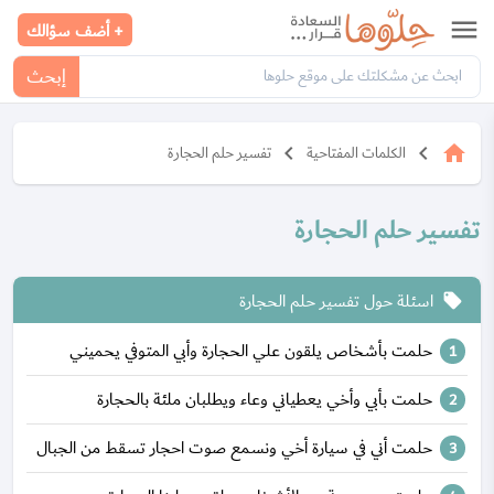
menu
+ أضف سؤالك
إبحث
keyboard_arrow_left
keyboard_arrow_left
home
الكلمات المفتاحية
تفسير حلم الحجارة
تفسير حلم الحجارة
اسئلة حول تفسير حلم الحجارة
local_offer
حلمت بأشخاص يلقون علي الحجارة وأبي المتوفي يحميني
حلمت بأبي وأخي يعطياني وعاء ويطلبان ملئة بالحجارة
حلمت أني في سيارة أخي ونسمع صوت احجار تسقط من الجبال