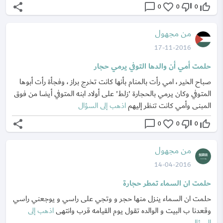
share
chat_bubble_outline
favorite_border
thumb_down_off_alt
thumb_up_off_alt
0
0
0
من مجهول
17-11-2016
حلمت أمي أن والدها التوفي يرمي حجار
صباح الخير ، امي رأت بالمنام بأنها كانت تخرج براز ، وفجأة رأت أبوها
المتوفي وكان يرمي بالحجارة 'زلط' على أولاد ابنه المتوفي أيضا من فوق
المبنى وأمي كانت تنظر إليهم
اذهب إلى السؤال
share
chat_bubble_outline
favorite_border
thumb_down_off_alt
thumb_up_off_alt
0
0
0
من مجهول
14-04-2016
حلمت ان السماء تمطر حجارة
حلمت ان السماء ينزل منها حجر و وتجي على راسي و يوجعني راسي
وقعدنا ب البيت و الوالده تقول يوم القيامه قرب وانتهى
اذهب إلى
السؤال