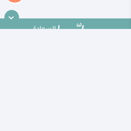
خريطة الموقع
تطوير الذات
مقالات
تحديات الحياة الزوجية
ألو حلوها
أطفال ومراهقون
حلوها تي في
الصحة العامة
الاختبارات
إضاءات للنفس الإنسانية
الكلمات المفتاحية
منوعات
حاسبة الحمل الولادة
مطبخ حلوها
خبراؤنا
الأسئلة