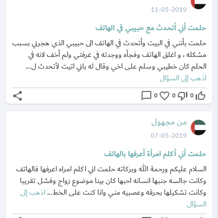
11-05-2019
حلمت أني أتحدث مع حبيبي قي الهاتف
حلمت بأنني في البيت وأتحدث في الهاتف الى حبيبي الذي هجرني بسبب
مشكله ، و اغلق الهاتف وفجأه ووجدته في غرفتي ولم أخف لانه في
الحلم كان خطيبي وسلم على اخي وقال له باني اتيت لأتحدث ل...
اذهب إلى السؤال
share
chat_bubble_outline
favorite_border
thumb_down_off_alt
thumb_up_off_alt
0
0
0
من مجهول
07-05-2019
حلمت أني أكلم امرأة أعرفها بالهاتف
السلام عليكم ورحمة الله وبركاته حلمت اني اكلم امراه اعرفها فالهاتف
وكانت جالسه جنبها انسانه احبها كان بينا موضوع زواج وفشل تقريبا
وكانت تشكيلها بحرقه وعصبيه مني وانا كنت على الخط...
اذهب إلى
السؤال