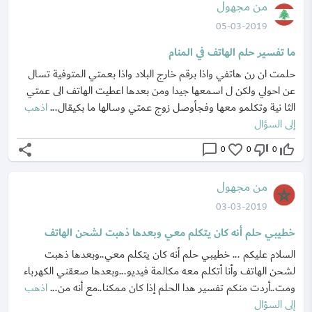
من مجهول
05-03-2019
ما تفسير حلم الهاتف في المنام
حلمت ان رن هاتفي واذا برقم خارج البلاد واذا بعمتي المتوفية تسال
عن احولي ولكن ل اسمعها جيدا ومن بعدها اعطيت الهاتف الى عمتي
الثا نية وتكلمو معها وفجأوصل زوج عمتي وسالها ما بكيقال...
اذهب
إلى السؤال
share
chat_bubble_outline
favorite_border
thumb_down_off_alt
thumb_up_off_alt
0
0
0
من مجهول
03-03-2019
خطيبي حلم أنه كان يتكلم معي وبعدها ذهبت لشحن الهاتف
السلام عليكم ... خطيبي حلم أنه كان يتكلم معي..وبعدها ذهبت
لشحن الهاتف وأنا أتكلم معه مكالمة فيديو...وبعدها صعقني الكهرباء
ومت..أردت منكم تفسير هدا الحلم إذا كان ممكنا..مع أنه من...
اذهب
إلى السؤال