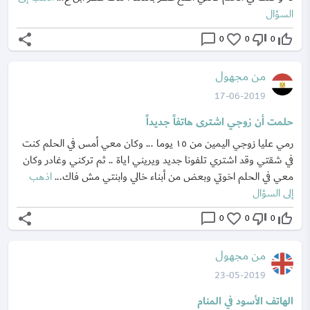
السؤال
share
chat_bubble_outline
favorite_border
thumb_down_off_alt
thumb_up_off_alt
0
0
0
من مجهول
17-06-2019
حلمت أن زوجي اشترى هاتفاً جديداً
رمي عليا زوجي اليمين من ١٥ يوما ... وكان معي أمس في الحلم كنت
في شقتي وقد اشتري تلفونا جديد ويريني اياة .. ثم تركني وغادر وكان
معي في الحلم اخوتي وبعض من أبناء خالي وابنتي مش فاك...
اذهب
إلى السؤال
share
chat_bubble_outline
favorite_border
thumb_down_off_alt
thumb_up_off_alt
0
0
0
من مجهول
23-05-2019
الهاتف الأسود في المنام