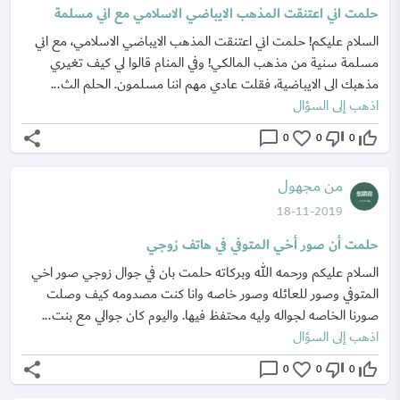
حلمت اني اعتنقت المذهب الايباضي الاسلامي مع اني مسلمة
السلام عليكم! حلمت اني اعتنقت المذهب الايباضي الاسلامي، مع اني
مسلمة سنية من مذهب المالكي! وفي المنام قالوا لي كيف تغيري
مذهبك الى الايباضية، فقلت عادي مهم اننا مسلمون. الحلم الث...
اذهب إلى السؤال
share
chat_bubble_outline
favorite_border
thumb_down_off_alt
thumb_up_off_alt
0
0
0
من مجهول
18-11-2019
حلمت أن صور أخي المتوفي في هاتف زوجي
السلام عليكم ورحمه الله وبركاته حلمت بان في جوال زوجي صور اخي
المتوفي وصور للعائله وصور خاصه وانا كنت مصدومه كيف وصلت
صورنا الخاصه لجواله وليه محتفظ فيها. واليوم كان جوالي مع بنت...
اذهب إلى السؤال
share
chat_bubble_outline
favorite_border
thumb_down_off_alt
thumb_up_off_alt
0
0
0