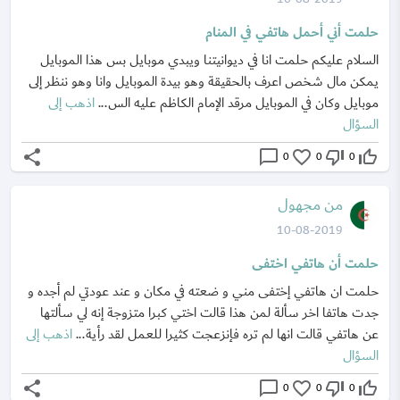
حلمت أني أحمل هاتفي في المنام
السلام عليكم حلمت انا في ديوانيتنا ويبدي موبايل بس هذا الموبايل
يمكن مال شخص اعرف بالحقيقة وهو بيدة الموبايل وانا وهو ننظر إلى
موبايل وكان في الموبايل مرقد الإمام الكاظم عليه الس...
اذهب إلى
السؤال
share
chat_bubble_outline
favorite_border
thumb_down_off_alt
thumb_up_off_alt
0
0
0
من مجهول
10-08-2019
حلمت أن هاتفي اختفى
حلمت ان هاتفي إختفى مني و ضعته في مكان و عند عودتي لم أجده و
جدت هاتفا اخر سألة لمن هذا قالت اختي كبرا متزوجة إنه لي سألتها
عن هاتفي قالت انها لم تره فإنزعجت كثيرا للعمل لقد رأية...
اذهب إلى
السؤال
share
chat_bubble_outline
favorite_border
thumb_down_off_alt
thumb_up_off_alt
0
0
0