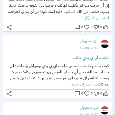
إلى أن خرجت منه نار فألقيت الهاتف وخرجت من الغرفه فاحدث حريقا
بسيط فخفت من ذلك فسكبت عليه الماء خوفا من أن يحرق الغرفه...
اذهب إلى السؤال
share
chat_bubble_outline
favorite_border
thumb_down_off_alt
thumb_up_off_alt
0
0
0
من مجهول
19-08-2019
حلمت أن في يدي هاتف
كيف حالكم حلمت بشخص حلمت اني في يدي وموبايل ودخلت على
حساب هذا الشخص أي حساب الفيس وريت صورهو وكانت جميلا
وبعدها انا انظر الى صورة الهو هو جميل فيها وريت كتابة بالون لابيض
هو كات...
اذهب إلى السؤال
share
chat_bubble_outline
favorite_border
thumb_down_off_alt
thumb_up_off_alt
0
0
0
من مجهول
16-08-2019