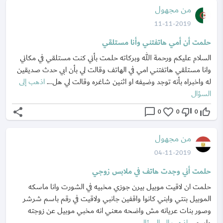
من مجهول
11-11-2019
حلمت أن أمي هاتفتني وأنا مستلقي
السلام عليكم ورحمة الله وبركاته حلمت بأني كنت مستلقي في مكاني
وانا مستلقي هاتفتني امي في الهاتف وقالت لي بأن ابي حدث صديقين
له واخبراه بأنه توجد وضيفه او اثنين شاغره وقالت لي هل...
اذهب إلى
السؤال
share
chat_bubble_outline
favorite_border
thumb_down_off_alt
thumb_up_off_alt
0
0
0
من مجهول
04-11-2019
حلمت أني وجدت هاتف في ملابس زوجي
حلمت ان لاقيت موبيل بيرن جوزي مخبيه في الشورت وانا ماسكه
الموبيل بنتي وابني كانوا واقفين جانبي ولاقيت في رقم باسم شرشر
وصور بنات عريانه مش واضحه معني انه مخبي موبيل عن زوجته
واسم...
اذهب إلى السؤال