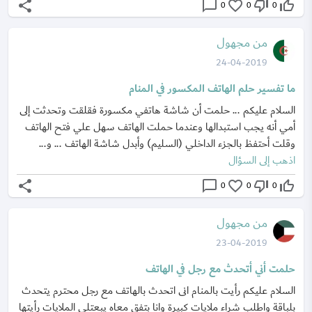
share
chat_bubble_outline
favorite_border
thumb_down_off_alt
thumb_up_off_alt
0
0
0
من مجهول
24-04-2019
ما تفسير حلم الهاتف المكسور في المنام
السلام عليكم ... حلمت أن شاشة هاتفي مكسورة فقلقت وتحدثت إلى
أمي أنه يجب استبدالها وعندما حملت الهاتف سهل علي فتح الهاتف
وقلت أحتفظ بالجزء الداخلي (السليم) وأبدل شاشة الهاتف ... و...
اذهب إلى السؤال
share
chat_bubble_outline
favorite_border
thumb_down_off_alt
thumb_up_off_alt
0
0
0
من مجهول
23-04-2019
حلمت أني أتحدث مع رجل في الهاتف
السلام عليكم رأيت بالمنام انى اتحدث بالهاتف مع رجل محترم يتحدث
بلباقة واطلب شراء ملايات كبيرة وانا بتفق معاه يبعتلى الملايات رأيتها