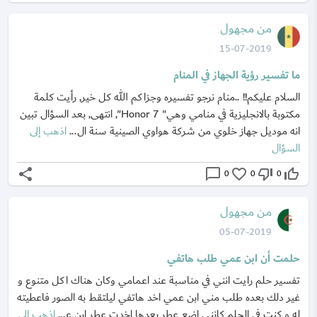
من مجهول
15-07-2019
ما تفسير رؤية الجهاز في المنام
السلام عليكم!! ..منام نرجو تفسيره وجزاكم الله كل خير, رأيت كلمة
مكتوبة بالانجليزية في منامي وهي" Honor 7", انتهى, بعد السؤال تبين
انه موديل جهاز خلوي من شركة هواوي الصينية سنة ال...
اذهب إلى
السؤال
share
chat_bubble_outline
favorite_border
thumb_down_off_alt
thumb_up_off_alt
0
0
0
من مجهول
05-07-2019
حلمت أن ابن عمي طلب هاتفي
تفسير حلم رايت انني في مناسبة عند اعمامي وكان هناك اكل متنوع و
غير دلك بعده طلب مني ابن عمي اخد هاتفي ليلتقط به الصور فاعطيته
له و كنت في الحلم كانني اضع عطر بعدها اخدت عطر ابن ع...
اذهب إلى