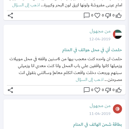
امام عينى مفروشة ولونها ازرق لون البحر وكبيرة...
اذهب إلى السؤال
share
chat_bubble_outline
favorite_border
thumb_down_off_alt
thumb_up_off_alt
0
0
0
من مجهول
12-04-2019
حلمت أني في محل هواتف في المنام
حلمت ان واحده كنت معجب بيها من 6سنين واقفه في محل موبيلات
وزميلها كانوا واقفين علي باب المحل وانا كنت معدي انا وزميلي
سبتهم ورجعت دخلت واقعت اتكلم معاهإ وسالتني بتقولي انت
مصرحتن...
اذهب إلى السؤال
share
chat_bubble_outline
favorite_border
thumb_down_off_alt
thumb_up_off_alt
0
0
0
من مجهول
11-04-2019
بطاقة شحن الهاتف في المنام