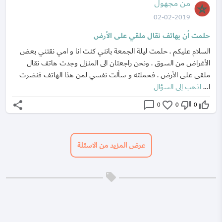
من مجهول
02-02-2019
حلمت أن بهاتف نقال ملقي على الأرض
السلام عليكم . حلمت ليلة الجمعة بانني كنت انا و امي نقتني بعض
الأغراض من السوق . ونحن راجعتان الى المنزل وجدت هاتف نقال
ملقى على الأرض . فحملته و سألت نفسي لمن هذا الهاتف فنضرت
ا...
اذهب إلى السؤال
share
chat_bubble_outline
favorite_border
thumb_down_off_alt
thumb_up_off_alt
0
0
0
عرض المزيد من الاسئلة