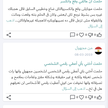
حلمت أن هاتفي وقع وانكسر
حلمت موبايلى وقع واتكسروالتانى ضاع وخطيبي السابق قالى هجبلك
غيره بس بشرط نرجع تانى لبعض وكان فى الحلم بنته وقعت وماتت
وانابقوله مش تزعل قالى ده نصيبهاوبكره اناهجبله غيرهاواناكن...
اذهب
إلى السؤال
share
chat_bubble_outline
favorite_border
thumb_down_off_alt
thumb_up_off_alt
0
0
0
من مجهول
08-03-2019
حلمت أختي بأني أعطي رقمي الشخصي
حلمت أختي باني أعطي رقمي الشخصي لشخصين مجهولي وانها رات
شخص تعرفه ولكنه ع غير حقيقته وشكله مقزز وتفاجات بملامح و
تصرفاته وانها تخوفت من كوني أعطيت رقمي للأشخاص لن نعرفهم
هل في تخ...
اذهب إلى السؤال
share
chat_bubble_outline
favorite_border
thumb_down_off_alt
thumb_up_off_alt
0
0
0