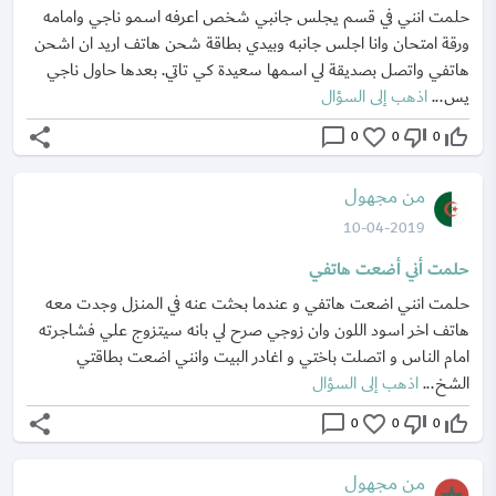
حلمت انني في قسم يجلس جانبي شخص اعرفه اسمو ناجي وامامه
ورقة امتحان وانا اجلس جانبه وبيدي بطاقة شحن هاتف اريد ان اشحن
هاتفي واتصل بصديقة لي اسمها سعيدة كي تاتي. بعدها حاول ناجي
يس...
اذهب إلى السؤال
share
chat_bubble_outline
favorite_border
thumb_down_off_alt
thumb_up_off_alt
0
0
0
من مجهول
10-04-2019
حلمت أني أضعت هاتفي
حلمت انني اضعت هاتفي و عندما بحثت عنه في المنزل وجدت معه
هاتف اخر اسود اللون وان زوجي صرح لي بانه سيتزوج علي فشاجرته
امام الناس و اتصلت باختي و اغادر البيت وانني اضعت بطاقتي
الشخ...
اذهب إلى السؤال
share
chat_bubble_outline
favorite_border
thumb_down_off_alt
thumb_up_off_alt
0
0
0
من مجهول