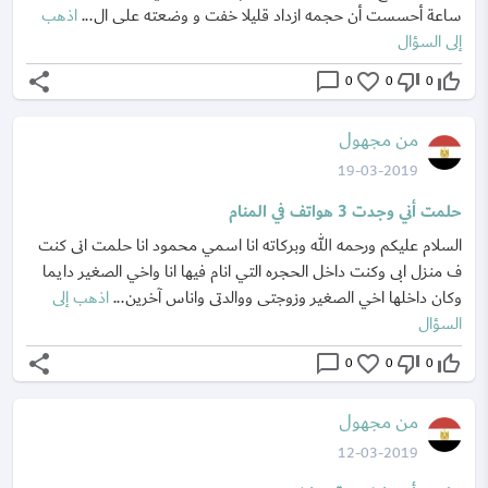
ساعة أحسست أن حجمه ازداد قليلا خفت و وضعته على ال...
اذهب
إلى السؤال
share
chat_bubble_outline
favorite_border
thumb_down_off_alt
thumb_up_off_alt
0
0
0
من مجهول
19-03-2019
حلمت أني وجدت 3 هواتف في المنام
السلام عليكم ورحمه الله وبركاته انا اسمي محمود انا حلمت انى كنت
ف منزل ابى وكنت داخل الحجره التي انام فيها انا واخي الصغير دايما
وكان داخلها اخي الصغير وزوجتى ووالدتى واناس آخرين...
اذهب إلى
السؤال
share
chat_bubble_outline
favorite_border
thumb_down_off_alt
thumb_up_off_alt
0
0
0
من مجهول
12-03-2019