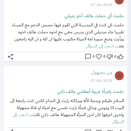
07-04-2019
حلمت أني حملت هاتف أخو زميلي
حلمت اني كنت في المدرسة التي اقوم فيها حصص الدعم مع المساء
تقريبا جاء صديقي الدي يدرس معي مع اخوه حملت هاتف اخوه
ورأيت وضع صورة امه الميتة مكتوب عليها ان لله و ان اليه راجعون
بعد...
اذهب إلى السؤال
share
chat_bubble_outline
favorite_border
thumb_down_off_alt
thumb_up_off_alt
0
0
0
من مجهول
07-04-2019
حلمت بامرأة غريبة أعطتني هاتف ذكي
السلام عليكم ورحمة الله وبركاته رايت في المنام كانني كنت راجعة الى
البيت انا وزوجي وبناتي فجأة رايت نفسي مع امراة او فتاة مجهولة
واخرى اعرفها كان لدى المرأة المجهولة هاتف ذكي قلت...
اذهب إلى
السؤال