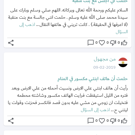
حلمت أني أجلس مع بنت منقبة
السلام عليكم ورحمة الله تعالى وبركاته. اللهم صلي وسلم وبارك على
سيدنا محمد صلى الله عليه وسلم . حلمت انني جالسة مع بنت منقبة
(لا اعرفها في الحقيقة.) . كانت تريني في هاتفها النقال...
اذهب إلى
السؤال
share
chat_bubble_outline
favorite_border
thumb_down_off_alt
thumb_up_off_alt
0
0
0
من مجهول
09-02-2019
حلمت أن هاتف ابنتي مكسور في المنام
رأيت أن هاتف ابنتي علي الارض ونسيت أحمله من علي الارض وبعد
فتره من الليل استيقظت فرايت الهاتف مكسور وشاشته محطمه
فتخيلت ان زوجي من مشي عليه بدون قصد فانكسر فحزنت وقولت يا
ليتني ح...
اذهب إلى السؤال
share
chat_bubble_outline
favorite_border
thumb_down_off_alt
thumb_up_off_alt
0
0
0