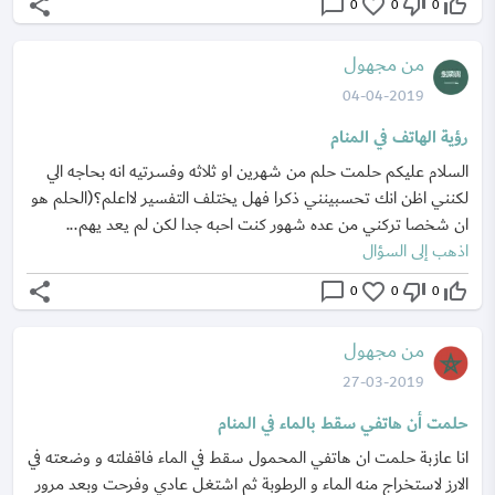
share
chat_bubble_outline
favorite_border
thumb_down_off_alt
thumb_up_off_alt
0
0
0
من مجهول
04-04-2019
رؤية الهاتف في المنام
السلام عليكم حلمت حلم من شهرين او ثلاثه وفسرتيه انه بحاجه الي
لكنني اظن انك تحسبينني ذكرا فهل يختلف التفسير لااعلم؟(الحلم هو
ان شخصا تركني من عده شهور كنت احبه جدا لكن لم يعد يهم...
اذهب إلى السؤال
share
chat_bubble_outline
favorite_border
thumb_down_off_alt
thumb_up_off_alt
0
0
0
من مجهول
27-03-2019
حلمت أن هاتفي سقط بالماء في المنام
انا عازبة حلمت ان هاتفي المحمول سقط في الماء فاقفلته و وضعته في
الارز لاستخراج منه الماء و الرطوبة ثم اشتغل عادي وفرحت وبعد مرور