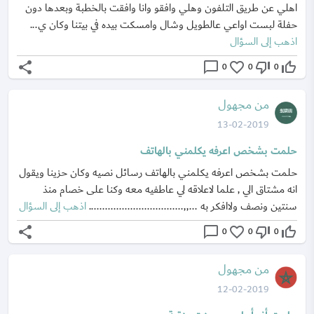
اهلي عن طريق التلفون وهلي وافقو وانا وافقت بالخطبة وبعدها دون
حفلة لبست اواعي عالطويل وشال وامسكت بيده في بيتنا وكان ي...
اذهب إلى السؤال
share
chat_bubble_outline
favorite_border
thumb_down_off_alt
thumb_up_off_alt
0
0
0
من مجهول
13-02-2019
حلمت بشخص اعرفه يكلمني بالهاتف
حلمت بشخص اعرفه يكلمني بالهاتف رسائل نصيه وكان حزينا ويقول
انه مشتاق الي , علما لاعلاقه لي عاطفيه معه وكنا على خصام منذ
سنتين ونصف ولاافكر به ...,,..................................
اذهب إلى السؤال
share
chat_bubble_outline
favorite_border
thumb_down_off_alt
thumb_up_off_alt
0
0
0
من مجهول
12-02-2019