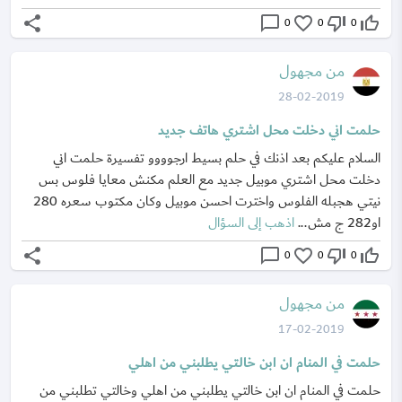
share
chat_bubble_outline
favorite_border
thumb_down_off_alt
thumb_up_off_alt
0
0
0
من مجهول
28-02-2019
حلمت اني دخلت محل اشتري هاتف جديد
السلام عليكم بعد اذنك في حلم بسيط ارجوووو تفسيرة حلمت اني
دخلت محل اشتري موبيل جديد مع العلم مكنش معايا فلوس بس
نيتي هجبله الفلوس واخترت احسن موبيل وكان مكتوب سعره 280
او282 ج مش...
اذهب إلى السؤال
share
chat_bubble_outline
favorite_border
thumb_down_off_alt
thumb_up_off_alt
0
0
0
من مجهول
17-02-2019
حلمت في المنام ان ابن خالتي يطلبني من اهلي
حلمت في المنام ان ابن خالتي يطلبني من اهلي وخالتي تطلبني من