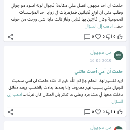
حلمت ان احد مجهول اتصل علي مكالمة فجوال لونه اسود مو جوالي
وطلب مني ان اوزع قنبلتين فمزهريات في زوايا احد المؤسسات
العمومية وكان فازتين بها قنابل وفاز تالت مابه شي ورحت من خوف
حط...
اذهب إلى السؤال
share
chat_bubble_outline
favorite_border
thumb_down_off_alt
thumb_up_off_alt
0
0
0
من مجهول
16-05-2019
حلمت أن أمي أخذت هاتفي
اريد تفسير لهذا الحلم جزاكم الله خير، انا فتاه حلمت ان امي سحبت
الجوال مني بسبب غير معروف وانا بعدها بداءت بالغضب وبعد دقائق
دخلت معها في مشاجره وعلى مااتذكر بان المكان كان غرفه...
اذهب إلى
السؤال
share
chat_bubble_outline
favorite_border
thumb_down_off_alt
thumb_up_off_alt
0
0
1
من مجهول