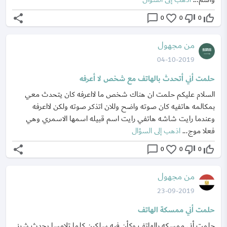
share
chat_bubble_outline
favorite_border
thumb_down_off_alt
thumb_up_off_alt
0
0
0
من مجهول
04-10-2019
حلمت أني أتحدث بالهاتف مع شخص لا أعرفه
السلام عليكم حلمت ان هناك شخص ما لااعرفه كان يتحدث معي
بمكالمه هاتفيه كان صوته واضح وللان اتذكر صوته ولكن لااعرفه
وعندما رايت شاشه هاتفي رايت اسم قبيله اسمها الاسمري وهي
فعلا موج...
اذهب إلى السؤال
share
chat_bubble_outline
favorite_border
thumb_down_off_alt
thumb_up_off_alt
0
0
0
من مجهول
23-09-2019
حلمت أني ممسكة الهاتف
حلمت أنى ممسكه بالهاتف وكأن فيه سلكين كلما تلامسا يحدث شرز