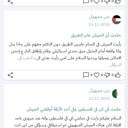
share
chat_bubble_outline
favorite_border
thumb_down_off_alt
thumb_up_off_alt
0
0
0
من مجهول
19-12-2018
حلمت أن الجيش عابر الطريق
رأيت الجيش في المنام عابرين الطريق دون التكلم معهم على ماذا يدل
وانا واقفه أمام المنزل مرق جندي اسرائيلي وقام بإطلاق النار ع إحدى
الاماكن ومرقوا يرددوا السلام على امي رأيت هذي ال...
اذهب إلى
السؤال
share
chat_bubble_outline
favorite_border
thumb_down_off_alt
thumb_up_off_alt
0
0
0
من مجهول
23-11-2018
حلمت أني كن في فلسطين وفي أحد الأزقة أوقفني الجيش
السلام عليكم رايت في منامي اني في فلسطين وانه عند مروري باحد
الازقة كان هناك الجيش الصهيوني تم استيقافي وسؤالي من اين انت