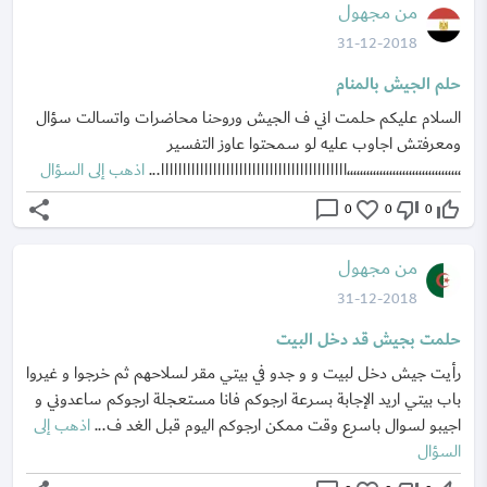
من مجهول
31-12-2018
حلم الجيش بالمنام
السلام عليكم حلمت اني ف الجيش وروحنا محاضرات واتسالت سؤال
ومعرفتش اجاوب عليه لو سمحتوا عاوز التفسير
،،،،،،،،،،،،،،،،،،،،،،،،،،،،،،،،،،،ااااااااااااااااااااااااااااااااااااااااااا...
اذهب إلى السؤال
share
chat_bubble_outline
favorite_border
thumb_down_off_alt
thumb_up_off_alt
0
0
0
من مجهول
31-12-2018
حلمت بجيش قد دخل البيت
رأيت جيش دخل لبيت و و جدو في بيتي مقر لسلاحهم ثم خرجوا و غيروا
باب بيتي اريد الإجابة بسرعة ارجوكم فانا مستعجلة ارجوكم ساعدوني و
اجيبو لسوال باسرع وقت ممكن ارجوكم اليوم قبل الغد ف...
اذهب إلى
السؤال