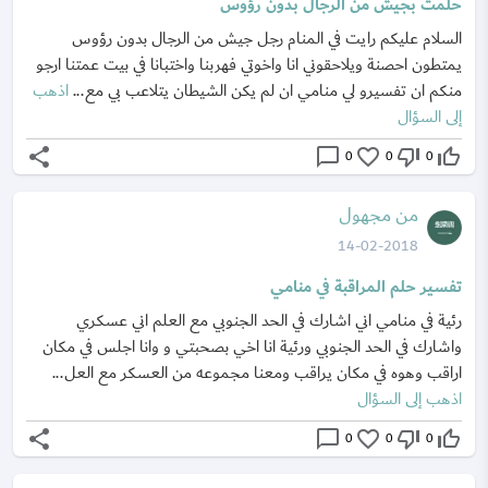
حلمت بجيش من الرجال بدون رؤوس
السلام عليكم رايت في المنام رجل جيش من الرجال بدون رؤوس
يمتطون احصنة ويلاحقوني انا واخوتي فهربنا واختبانا في بيت عمتنا ارجو
منكم ان تفسيرو لي منامي ان لم يكن الشيطان يتلاعب بي مع...
اذهب
إلى السؤال
share
chat_bubble_outline
favorite_border
thumb_down_off_alt
thumb_up_off_alt
0
0
0
من مجهول
14-02-2018
تفسير حلم المراقبة في منامي
رئية في منامي اني اشارك في الحد الجنوبي مع العلم اني عسكري
واشارك في الحد الجنوبي ورئية انا اخي بصحبتي و وانا اجلس في مكان
اراقب وهوه في مكان يراقب ومعنا مجموعه من العسكر مع العل...
اذهب إلى السؤال
share
chat_bubble_outline
favorite_border
thumb_down_off_alt
thumb_up_off_alt
0
0
0