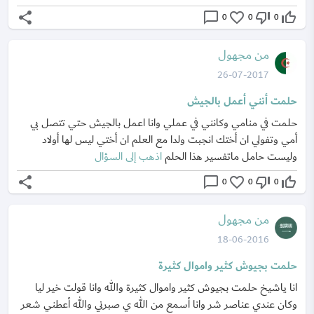
share
chat_bubble_outline
favorite_border
thumb_down_off_alt
thumb_up_off_alt
0
0
0
من مجهول
26-07-2017
حلمت أنني أعمل بالجيش
حلمت في منامي وكانني في عملي وانا اعمل بالجيش حتي تتصل بي
أمي وتفولي ان أختك انجبت ولدا مع العلم ان أختي ليس لها أولاد
وليست حامل ماتفسير هذا الحلم
اذهب إلى السؤال
share
chat_bubble_outline
favorite_border
thumb_down_off_alt
thumb_up_off_alt
0
0
0
من مجهول
18-06-2016
حلمت بجيوش كثير واموال كثيرة
انا ياشيخ حلمت بجيوش كثير واموال كثيرة والله وانا قولت خير ليا
وكان عندي عناصر شر وانا أسمع من الله ي صبرني والله أعطني شعر