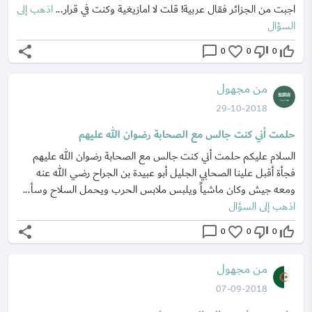
اجبت من الجزائر فقال عربية! قلت لا امازيغية وكنت في قرار...
اذهب إلى
السؤال
share
chat_bubble_outline
favorite_border
thumb_down_off_alt
thumb_up_off_alt
0
0
0
من مجهول
29-10-2018
حلمت أني كنت جالس مع الصحابة رضوان الله عليهم
السلام عليكم حلمت أني كنت جالس مع الصحابة رضوان الله عليهم
فجأة أقبل علينا الصحابي الجليل أبو عبيدة بن الجراح رضي الله عنه
ومعه جيش وكان ماشياً ويلبس ملابس الحرب ويحمل السلاح وسأ...
اذهب إلى السؤال
share
chat_bubble_outline
favorite_border
thumb_down_off_alt
thumb_up_off_alt
0
0
0
من مجهول
07-09-2018