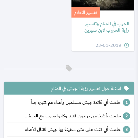
تفسير الاحلام
الحرب في المنام وتفسير
رؤية الحروب لابن سيرين
23-01-2019
query_builder
اسئلة حول تفسير رؤية الجيش في المنام
local_offer
حلمت أني قائدة جيش مسلمين وأعدادهم كثيره جداً
حلمت بأشخاص يريدون قتلنا وكانوا بحرب مع الجيش
حلمت أني كنت على متن سفينة بها جيش لقتال الأعداء