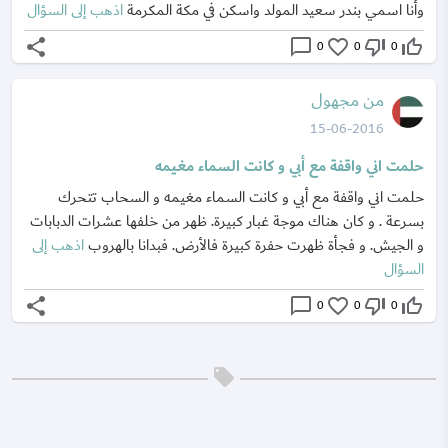
وأنا اسمي بندر سعيد المولد واسكن في مكة المكرمة
اذهب إلى السؤال
share
chat_bubble_outline
favorite_border
thumb_down_off_alt
thumb_up_off_alt
0
0
0
من مجهول
15-06-2016
حلمت اني واقفة مع أبي و كانت السماء مغيمه
حلمت اني واقفة مع أبي و كانت السماء مغيمه و السحاب تتحرك
بسرعة . و كان هناك موجة غبار كبيرة. ظهر من خلفها عشرات الدبابات
و الجيش. و فجأة ظهرت حفرة كبيرة فالأرض. فبدانا بالهروب
اذهب إلى
السؤال
share
chat_bubble_outline
favorite_border
thumb_down_off_alt
thumb_up_off_alt
0
0
0