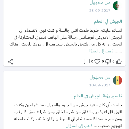
من مجهول
23-09-2017
الجيش في الحلم
السلام عليكم حلوهاحلمت انني جالسة و كنت نوي الانضمام الى
الجيش الامريكي فوصلتني رسالة على الهاتف تدعوني للمشاركة في
الجيش و انه كل من يلتحق بالجيش سيدهب الى امريكا للعيش هناك
......
اذهب إلى السؤال
share
chat_bubble_outline
favorite_border
thumb_down_off_alt
thumb_up_off_alt
0
0
0
من مجهول
10-09-2017
تفسير رؤية الجيش في الحلم
حلمت أني كان معيد جيش من الجنود والخيول ضد شياطين وكنت
اقول قل اعوذ برب الفلق من شر ما خلق ومن شرا غاسق اذا وقب
ومن شر حاسد اذا حسد نظر الي الشيطان وكان خائف وكانت لحظه
الهجوم صحيت...
اذهب إلى السؤال