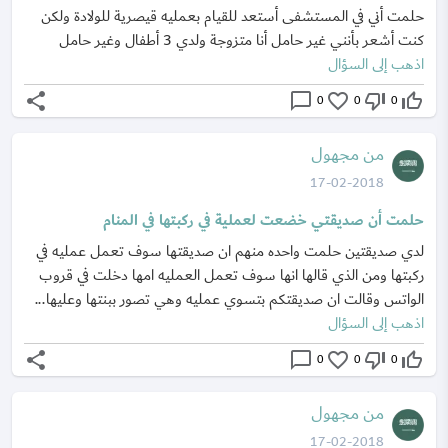
حلمت أني في المستشفى أستعد للقيام بعمليه قيصرية للولادة ولكن
كنت أشعر بأنني غير حامل أنا متزوجة ولدي 3 أطفال وغير حامل
اذهب إلى السؤال
share
chat_bubble_outline
favorite_border
thumb_down_off_alt
thumb_up_off_alt
0
0
0
من مجهول
17-02-2018
حلمت أن صديقتي خضعت لعملية في ركبتها في المنام
لدي صديقتين حلمت واحده منهم ان صديقتها سوف تعمل عمليه في
ركبتها ومن الذي قالها انها سوف تعمل العمليه امها دخلت في قروب
الواتس وقالت ان صديقتكم بتسوي عمليه وهي تصور ببنتها وعليها...
اذهب إلى السؤال
share
chat_bubble_outline
favorite_border
thumb_down_off_alt
thumb_up_off_alt
0
0
0
من مجهول
17-02-2018