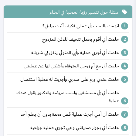
اسئلة حول تفسير رؤية العملية في المنام
local_offer
اتهمت بالنصب في عملي فكيف أثبت براءتي؟
حلمت أني أقوم بعمل تنحيف للذقن المزدوج
حلمت أني أجري عمليه وأبي المتوفي ينقل لي شريانه
حلمت أني مع أم زوجي المتوفاة وأشكي لها عن عمليتي
حلمت عندي ورم على صدري وأجريت له عملية استئصال
حلمت أني في مستشفى ولست مريضة والدكتور يقول عندك
عملية
حلمت أن أمي أجرت عملية قص معدة بدون أن يعلم أحد
حلمت أني بجوار صديقتي وهي تجري عملية جراحية