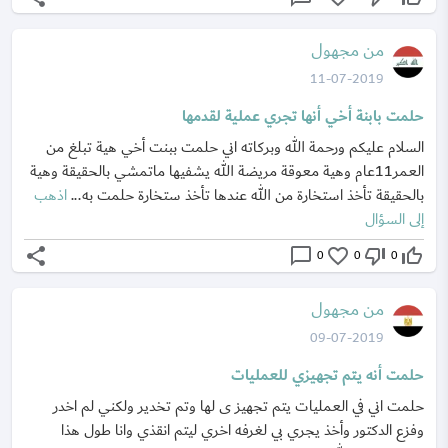
من مجهول
11-07-2019
حلمت بابنة أخي أنها تجري عملية لقدمها
السلام عليكم ورحمة الله وبركاته اني حلمت ببنت أخي هية تبلغ من
العمر11عام وهية معوقة مريضة الله يشفيها ماتمشي بالحقيقة وهية
بالحقيقة تأخذ استخارة من الله عندها تأخذ ستخارة حلمت به...
اذهب
إلى السؤال
share
chat_bubble_outline
favorite_border
thumb_down_off_alt
thumb_up_off_alt
0
0
0
من مجهول
09-07-2019
حلمت أنه يتم تجهيزي للعمليات
حلمت اني في العمليات يتم تجهيز ى لها وتم تخدير ولكني لم اخدر
وفزع الدكتور وأخذ يجري بي لغرفه اخري ليتم انقذي وانا طول هذا