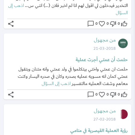
التخدير فيدخلون لي اقول لهم انا لم اخبر فلان (...) انني س...
اذهب إلى
السؤال
share
chat_bubble_outline
favorite_border
thumb_down_off_alt
thumb_up_off_alt
0
0
0
من مجهول
21-03-2018
حلمت أن عمتي أجرت عملية
حلمت ان عمتي واختي بيتكلموا في ولد عمتي وانه متنان وبتقول
عمتي كمان انه مسويه عمليه بصدره وكان في صدره اليسار وكنت
معاهم وشفت العمليه مالتفسير
اذهب إلى السؤال
share
chat_bubble_outline
favorite_border
thumb_down_off_alt
thumb_up_off_alt
0
0
0
من مجهول
27-02-2018
رؤية العملية القيصرية في منامي