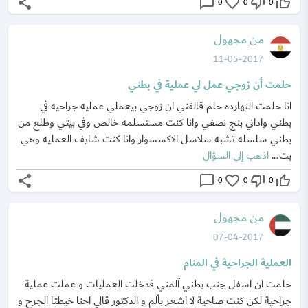
share
chat_bubble_outline
favorite_border
thumb_down_off_alt
thumb_up_off_alt
0
0
0
من مجهول
11-05-2017
حلمت أن زوجي عمل لي عملية في بطني
انا حلمت النهارده حلم قالقني ان زوجي بيعملي عمليه جراحيه في
بطني واداني بنج نصفي وانا كنت مستسلمه خالص وفي بيتي وطلع من
بطني سلسله تشبه سلاسل الاكسسوار وانا كنت شايف العمليه وهي
بت...
اذهب إلى السؤال
share
chat_bubble_outline
favorite_border
thumb_down_off_alt
thumb_up_off_alt
0
0
0
من مجهول
07-04-2017
العملية الجراحية في المنام
حلمت ان اسفل جنب بطني آلمني فدخلت العمليات و عملت عملية
جراحية لكن كنت صاحية لا اشعر بألم و الدكتور قالي احنا خيطتا الجرح و