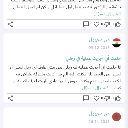
انه ليس واردا ولم افكر حتى بالموضوع وصدري عادي متوسط وكنت
خائفة من الدكتور لانه سيعمل اول عملية لي ولكن لم اعمل العملي...
اذهب إلى السؤال
share
chat_bubble_outline
favorite_border
thumb_down_off_alt
thumb_up_off_alt
0
0
0
من مجهول
09-12-2018
حلمت أني أجريت عملية في رجلي
انا حلمت اني أجريت عمليه ف رجلي بس مش عارف اي رجل المني ام
اليسرا بس الحمد لله مكنش فيه الم بس كانت ملفوفه بشاش ف
الكعب اسفل القدم وكنت بدوس عليها عادي ياريت اعرف الاجابه ان
كنت...
اذهب إلى السؤال
share
chat_bubble_outline
favorite_border
thumb_down_off_alt
thumb_up_off_alt
0
0
0
من مجهول
26-11-2018