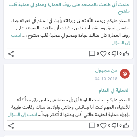
حلمت أني طلعت بالمصعد على روف العمارة وعملو لي عملية قلب
مفتوح
السلام عليكم ورحمة الله تعالى وبركاته رأيت في المنام أني تعبانة جدا ،
ونفسي ضيق وما بقدر أخد نفس ، شفت أني طلعت بالمصعد على
روف العمارة كان هنالك عيادة وعملو لي عملية قلب مفتوح ،...
اذهب
إلى السؤال
share
chat_bubble_outline
favorite_border
thumb_down_off_alt
thumb_up_off_alt
0
0
0
من مجهول
04-10-2018
العملية في المنام
السلام عليكم ، حلمت البارحة أني في مستشفى خاص راق جداً كأنه
للأغنياء ، المهم كنت أنا وعائلتي وخالتي واولادها هناك وقامت طبيبة
بإجراء عملية لحفيدة خالتي أظن ببطنها لا أتذكر جيداً...
اذهب إلى السؤال
share
chat_bubble_outline
favorite_border
thumb_down_off_alt
thumb_up_off_alt
0
0
0