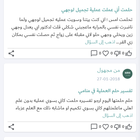
حلمت أني عملت عملية تجميل لوجهي
تحلمت امس ؛ اني كنت بيتنا وسويت عمليه تجميل لوجهي ولما
ناضرت نفسي بالمرايه ماعجبني شكلي قلت لدكتور ابي يعدل وجهي
زين ويخلي وجهي حلو لاني مقبله على زواج ثم حصلت نفسي بمكان
زي القر...
اذهب إلى السؤال
share
chat_bubble_outline
favorite_border
thumb_down_off_alt
thumb_up_off_alt
0
0
0
من مجهول
27-01-2018
تفسير حلم العملية في منامي
حلم حلمتها اليوم ارجو تفسيره حلمت كاني بسوي عمليه بدون علم
اهلي ماعلمتلهم كاني بسوي تكميم او ماشابه ذلك مع العلم عزباء
اذهب إلى السؤال
share
chat_bubble_outline
favorite_border
thumb_down_off_alt
thumb_up_off_alt
0
0
0