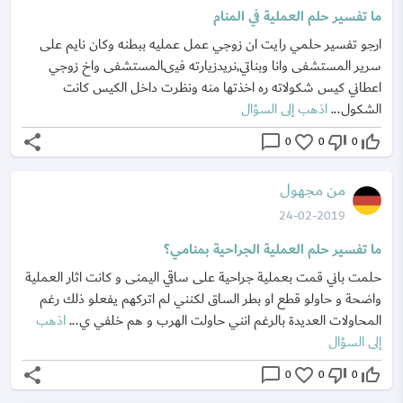
ما تفسير حلم العملية في المنام
ارجو تفسير حلمي رايت ان زوجي عمل عمليه ببطنه وكان نايم على
سرير المستشفى وانا وبناتي,نريدزيارته فيىالمستشفى واخ زوجي
اعطاني كيس شكولاته ره اخذتها منه ونظرت داخل الكيس كانت
الشكول...
اذهب إلى السؤال
share
chat_bubble_outline
favorite_border
thumb_down_off_alt
thumb_up_off_alt
0
0
0
من مجهول
24-02-2019
ما تفسير حلم العملية الجراحية بمنامي؟
حلمت باني قمت بعملية جراحية على ساقي اليمنى و كانت اثار العملية
واضحة و حاولو قطع او بطر الساق لكنني لم اتركهم يفعلو ذلك رغم
المحاولات العديدة بالرغم انني حاولت الهرب و هم خلفي ي...
اذهب
إلى السؤال
share
chat_bubble_outline
favorite_border
thumb_down_off_alt
thumb_up_off_alt
0
0
0