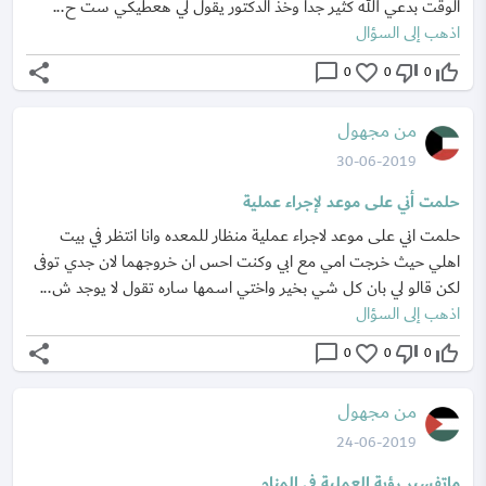
الوقت بدعي الله كثير جدا وخذ الدكتور يقول لي هعطيكي ست ح...
اذهب إلى السؤال
share
chat_bubble_outline
favorite_border
thumb_down_off_alt
thumb_up_off_alt
0
0
0
من مجهول
30-06-2019
حلمت أني على موعد لإجراء عملية
حلمت اني على موعد لاجراء عملية منظار للمعده وانا انتظر في بيت
اهلي حيث خرجت امي مع ابي وكنت احس ان خروجهما لان جدي توفى
لكن قالو لي بان كل شي بخير واختي اسمها ساره تقول لا يوجد ش...
اذهب إلى السؤال
share
chat_bubble_outline
favorite_border
thumb_down_off_alt
thumb_up_off_alt
0
0
0
من مجهول
24-06-2019
ماتفسير رؤية العملية في المنام