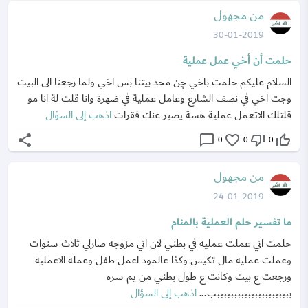
من مجهول
30-01-2019
حلمت أن أخي عمل عملية
السلام عليكم حلمت باخي چن محد بيتنا بس اخي ولما رجعنا الى البيت
وجت اخي في نصف الشارع وعامل عملية في ضهرة وانا قلت لة انا مو
قلتلك الاتعمل عملية هسة يصير عنك فقرات
اذهب إلى السؤال
share
chat_bubble_outline
favorite_border
thumb_down_off_alt
thumb_up_off_alt
0
0
0
من مجهول
24-01-2019
ما تفسير حلم العملية بالمنام
حلمت اني عملت عمليه في بطني لان اني مزوجه صارلي ثلاث سنوات
وعملت عمليه مال تكيس وكذا عالمود اعمل طفل وعمله الاعمليه
ورجعت ع بيت وكانت ع طول بطني من يم سره
ببببببببببببببببببببببب...
اذهب إلى السؤال