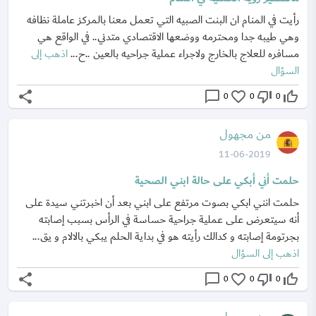
رأيت في المنام ان البنت الصبيه التي تعمل معنا بالمركز عاملة نظافه
وهي طيبه جدا ومحترمه ووضعها الاقتصادي متدني.. في الواقع هي
مسافره للعلاج بالخارج ولاجراء عملية جراحيه بالعين ..ح...
اذهب إلى
السؤال
share
chat_bubble_outline
favorite_border
thumb_down_off_alt
thumb_up_off_alt
0
0
0
من مجهول
11-06-2019
حلمت أني أبكي على حالة ابني الصحية
حلمت انني ابكي بصوت مرتفع على ابني بعد أن اخبرتني سيدة على
أنه سيتعرض على عملية جراحية حساسة في الرأس بسبب إصابته
بجرتومة إصابته و كدالك رأيته هو في بداية الحلم يبكي بالالام و يق...
اذهب إلى السؤال
share
chat_bubble_outline
favorite_border
thumb_down_off_alt
thumb_up_off_alt
0
0
0