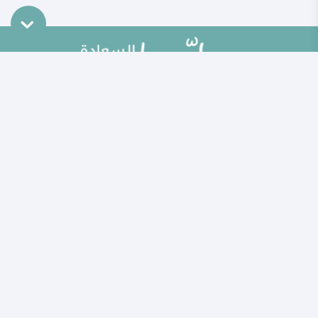
خريطة الموقع
تطوير الذات
مقالات
تحديات الحياة الزوجية
ألو حلوها
أطفال ومراهقون
حلوها تي في
الصحة العامة
الاختبارات
إضاءات للنفس الإنسانية
الكلمات المفتاحية
منوعات
حاسبة الحمل الولادة
مطبخ حلوها
خبراؤنا
الأسئلة