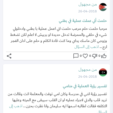
من مجهول
26-04-2018
حلمت أني عملت عملية في بطني
مرحبا حلمت حلم مرعب حلمت اني اعمل عملية با بطني وادخلولي
شيء في حلقي والممرضة تدخل حديدة او بربيش لا اعلم لكن تضغط
وزوجي كان ماسك يداي وما كنت قادة اتكلم و حلم على ادان الفجر
ارج...
اذهب إلى السؤال
share
chat_bubble_outline
favorite_border
thumb_down_off_alt
thumb_up_off_alt
0
0
0
من مجهول
24-04-2018
تفسير رؤية العملية في منامي
تفسير رؤية انني في مدرسة وكان امي توفت والمعلمة اتت وقالت من
تريد قلب والدتي لاجراء عمليه او ان القلب سيبقى مع الميته وعليها
التكلفه فقالت لطالبه اسمها ايه سليمان وانا نظرت بحزن...
اذهب إلى
السؤال