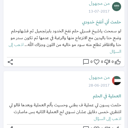
من مجهول
13-07-2017
حلمت أني أنفخ خدودي
لو سمحت ياشيخ فسرلي حلم نفخ الخدود بابرتجميل ثم فشهاوحلم
وضع حنا باليدين مع الانزعاج منها والرغبة في عدمها ثم تكون سدر مو
حنا والاظافر تطلع منه سود مو خاليه من اللون وجزاك الله...
اذهب إلى
السؤال
share
chat_bubble_outline
favorite_border
thumb_down_off_alt
thumb_up_off_alt
0
0
0
من مجهول
28-06-2017
العملية في الحلم
حلمت يسون لي عملية ف بطني وحسيت بألم العملية وبعدها قالو لي
انتظري خمس دقايق عشان نسوي لج العملية الثانيه بس ماصارت
اذهب إلى السؤال