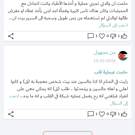
حلمت ان والدتي تجري عملية و أخذها الأطباء وكنت اتجادل مع
الممرضات وكان هناك ناس كثيرة وفجأة اجد ابني يأخذ غطاء او مفرش
طالوة لوالدتي لم تستعمله من زمن طويل وسحبه الى السرير بردد ان...
اذهب إلى السؤال
share
chat_bubble_outline
favorite_border
thumb_down_off_alt
thumb_up_off_alt
1
0
1
من مجهول
15-10-2016
حلمت عبملية قلب
رايت في المنام انا كنا جالسين عند بيت شخص معجبة به (ق) و كانوا
اهلي و اهله جالسين و بيتحدثوا .. طلب (ق) انه يحكي معي على
انفراد فبلغني انه رح يعمل عمليه شبكة في القلب و انه ما بده...
اذهب
إلى السؤال
share
chat_bubble_outline
favorite_border
thumb_down_off_alt
thumb_up_off_alt
1
0
1