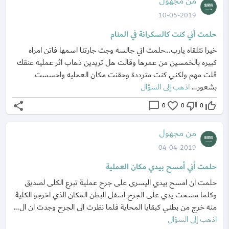
من مجهول
10-05-2019
حلمت أني كنت كالسكرانة في المنام
خيرا نتلقاه يارب...حلمت اني جالسه وجت جارتنا اسمها فاتن امراه
كبيره بالخمسين من عمرها وقالت هل تريدين ذهاب اثر عمليه عنقك
قلت مهم ولكني كنت مترددة وحقنت مكان العمليه واحسست
بشعور...
اذهب إلى السؤال
share
chat_bubble_outline
favorite_border
thumb_down_off_alt
thumb_up_off_alt
0
0
0
من مجهول
04-04-2019
حلمت أني أمسح بيدي مكان العملية
حلمت ان امسح بيدي اليسرى على جرح عملية تبرع الكلى لصديق
وكلما مسحت يدي على الجرح اسفل البطن المكان الذي اخرجو الكلية
منه خرج من بطني كبقايا المحاية فلما نظرت الى الجرح وجدت ان ال...
اذهب إلى السؤال