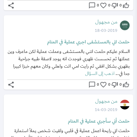
share
chat_bubble_outline
favorite_border
thumb_down_off_alt
thumb_up_off_alt
0
0
0
من مجهول
18-03-2019
حلمت اني بالمستشفى اجري عملية في المنام
السلام عليكم حلمت انني بالمستشفى وعملت عملية لكن ماعرف وين
عملتها ثم تحسست ظهري فوجدت انه يوجد لاصقة طبيه جراحية
بظهري بشكل افقي ثم رايت امي اتت واهلي وكان معهم خبزا كبيرا
جدا في...
اذهب إلى السؤال
share
chat_bubble_outline
favorite_border
thumb_down_off_alt
thumb_up_off_alt
0
0
0
من مجهول
14-03-2019
حلمت أني سأجري عملية في المنام
حلمت اني رايحة اعمل عملية في قلبي ولقيت شخص يملأ استمارة