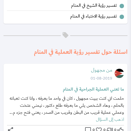
تفسير رؤية الشيخ في المنام
تفسير رؤية الاختباء في المنام
اسئلة حول تفسير رؤية العملية في المنام
من مجهول
01-08-2019
ما تعني العملية الجراحية في المنام
حلمت اني كنت ببيت مجهول ، كان في واحد ما بعرفه ، وانا كنت تعبانه
بالحلم ، وهاد الشخص يلي ما بعرفه طلع دكتور ، نيمني عتخت
وعملي عملية قريب من البطن وقريب من الصدر ، يعني فتح جزء م...
اذهب إلى السؤال
share
chat_bubble_outline
favorite_border
thumb_down_off_alt
thumb_up_off_alt
0
0
0