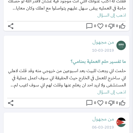
فقلت له اكتب عنوانك اللي انت موجود فيه عشان لاقدر الله لو حصلك
حاجة في العمليه يبقى سهل عليهم يتواصلوا مع اهلك وكان معايا...
اذهب إلى السؤال
share
chat_bubble_outline
favorite_border
thumb_down_off_alt
thumb_up_off_alt
0
0
0
من مجهول
10-03-2019
ما تفسير حلم العملية بمنامي؟
حلمت اني رجعت للبيت بعد اسبوعين من خروجي منه وقد قلت لاهلي
اني ساخرج للعمل في الخارج حيث الحقيقة اني سوف اعمل عملية في
المستشفى ولا اريد احد ان يعلم عنها وقلت لهم اني سوف اغيب لم...
اذهب إلى السؤال
share
chat_bubble_outline
favorite_border
thumb_down_off_alt
thumb_up_off_alt
0
0
0
من مجهول
06-03-2019