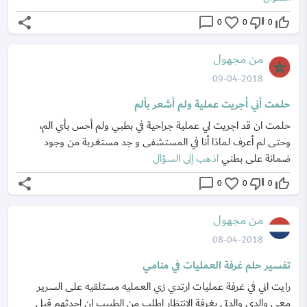
share
chat_bubble_outline
favorite_border
thumb_down_off_alt
thumb_up_off_alt
0
0
0
من مجهول
09-04-2018
حلمت أني أجريت عملية ولم أشعر بألم
حلمت ان قد اجريت لي عملية جراحية في بطبي ولم أحس بأي الم،
وحتى لم أعرف لماذا أنا في المستشفى و جد مستغربة من وجود
ضمانة على بطني
اذهب إلى السؤال
share
chat_bubble_outline
favorite_border
thumb_down_off_alt
thumb_up_off_alt
0
0
0
من مجهول
08-04-2018
تفسير حلم غرفة العمليات في منامي
رايت اني في غرفة عمليات ارتدي زي العمليه مستلقيه على السرير
معي والدي والدتي بغرفة الانتظار اطلب من الطبيب ان احدثهم قبل