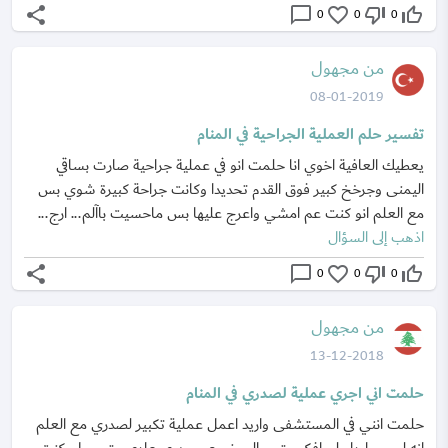
share
chat_bubble_outline
favorite_border
thumb_down_off_alt
thumb_up_off_alt
0
0
0
من مجهول
08-01-2019
تفسير حلم العملية الجراحية في المنام
يعطيك العافية اخوي انا حلمت انو في عملية جراحية صارت بساقي
اليمنى وجرخخ كبير فوق القدم تحديدا وكانت جراحة كبيرة شوي بس
مع العلم انو كنت عم امشي واعرج عليها بس ماحسيت باآلم... ارج...
اذهب إلى السؤال
share
chat_bubble_outline
favorite_border
thumb_down_off_alt
thumb_up_off_alt
0
0
0
من مجهول
13-12-2018
حلمت اني اجري عملية لصدري في المنام
حلمت انني في المستشفى واريد اعمل عملية تكبير لصدري مع العلم