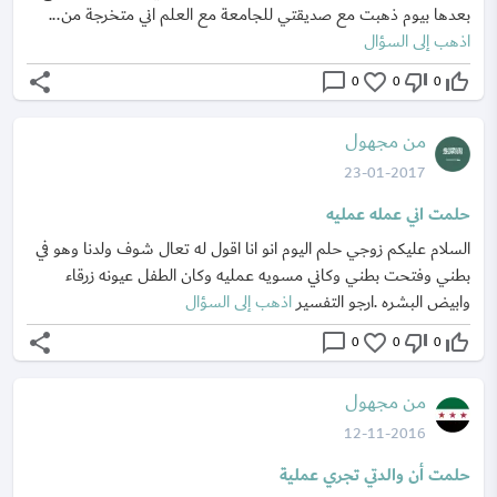
بعدها بيوم ذهبت مع صديقتي للجامعة مع العلم اني متخرجة من...
اذهب إلى السؤال
share
chat_bubble_outline
favorite_border
thumb_down_off_alt
thumb_up_off_alt
0
0
0
من مجهول
23-01-2017
حلمت اني عمله عمليه
السلام عليكم زوجي حلم اليوم انو انا اقول له تعال شوف ولدنا وهو في
بطني وفتحت بطني وكاني مسويه عمليه وكان الطفل عيونه زرقاء
وابيض البشره .ارجو التفسير
اذهب إلى السؤال
share
chat_bubble_outline
favorite_border
thumb_down_off_alt
thumb_up_off_alt
0
0
0
من مجهول
12-11-2016
حلمت أن والدتي تجري عملية