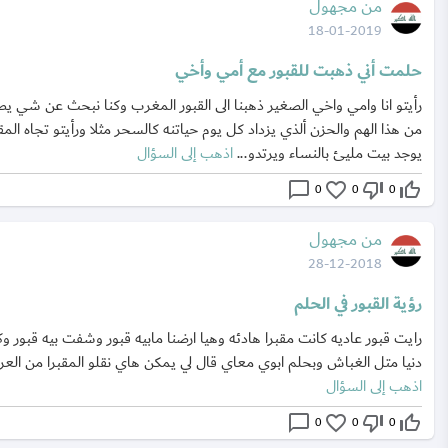
من مجهول
18-01-2019
حلمت أني ذهبت للقبور مع أمي وأخي
رأيتو انا وامي واخي الصغير ذهبنا الى القبور المغرب وكنا نبحث عن شي يط
من هذا الهم والحزن ألذي يزداد كل يوم حياتنه كالسحر مثلا ورأيتو تجاه المقا
يوجد بيت مليئ بالنساء ويرتدو...
اذهب إلى السؤال
chat_bubble_outline
favorite_border
thumb_down_off_alt
thumb_up_off_alt
0
0
0
من مجهول
28-12-2018
رؤية القبور في الحلم
رايت قبور عاديه كانت مقبرا هادئه وهيا ارضنا مابيه قبور وشفت بيه قبور و
دنيا متل الغباش وبحلم ابوي معاي قال لي يمكن هاي نقلو المقبرا من العر
اذهب إلى السؤال
chat_bubble_outline
favorite_border
thumb_down_off_alt
thumb_up_off_alt
0
0
0