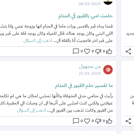
08-02-2019
حلمت امي بالقبور قي المنام
قمنا ببناء قبر بالامس ورات ماما في المنام انها وزوجه عمي وانا بتش
جديد
اللي اتبني وكان يوجد هناك قلل للمياه وكان يوجد قله على قبر ويو
على قبر اخر فاعجبت أنا بالقله ال...
اذهب إلى السؤال
chat_bubble_outline
favorite_border
thumb_down_off_alt
thumb_up_off_alt
share
0
0
0
من مجهول
21-01-2019
ما تفسير حلم القبور في المنام
ن
رأيت في منامي جدتي المتوفاة وكأنها تمشي لمكان ما هي لم تكلمن
ة
عرفتني ولكني كنت امشي على أثرها الى ان وصلت الي المقبرة..كان
من القبور وكانت تذهب بين القبور الى...
اذهب إلى السؤال
chat_bubble_outline
favorite_border
thumb_down_off_alt
thumb_up_off_alt
share
0
0
0