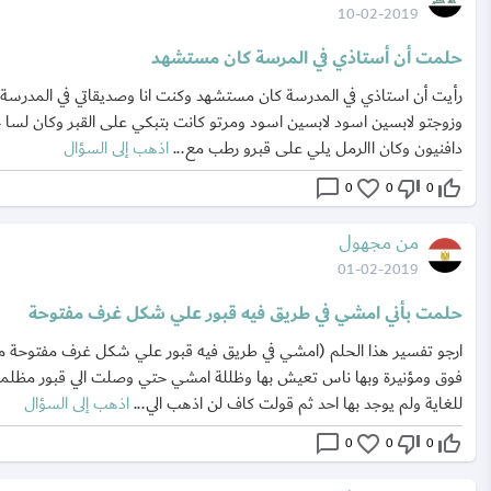
10-02-2019
حلمت أن أستاذي في المرسة كان مستشهد
رأيت أن استاذي في المدرسة كان مستشهد وكنت انا وصديقاتي في المدرسة
وزوجتو لابسين اسود لابسين اسود ومرتو كانت بتبكي على القبر وكان لسا 
دافنيون وكان االرمل يلي على قبرو رطب مع...
اذهب إلى السؤال
chat_bubble_outline
favorite_border
thumb_down_off_alt
thumb_up_off_alt
0
0
0
من مجهول
01-02-2019
حلمت بأني امشي في طريق فيه قبور علي شكل غرف مفتوحة
ارجو تفسير هذا الحلم (امشي في طريق فيه قبور علي شكل غرف مفتوحة م
فوق ومؤنيرة وبها ناس تعيش بها وظللة امشي حتي وصلت الي قبور مظلم
للغاية ولم يوجد بها احد ثم قولت كاف لن اذهب الي...
اذهب إلى السؤال
chat_bubble_outline
favorite_border
thumb_down_off_alt
thumb_up_off_alt
0
0
0