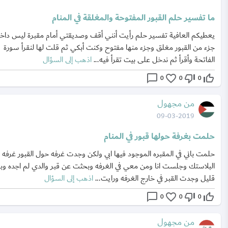
ما تفسير حلم القبور المفتوحة والمغلقة في المنام
يعطيكم العافية تفسير حلم رأيت أنني أقف وصديقتي أمام مقبرة ليس داخله
جزء من القبور مغلق وجزء منها مفتوح وكنت أبكي ثم قلت لها لنقرأ سورة
الفاتحة وأقرأ ثم ندخل على بيت تقرأ فيه...
اذهب إلى السؤال
chat_bubble_outline
favorite_border
thumb_down_off_alt
thumb_up_off_alt
0
0
0
من مجهول
09-03-2019
حلمت بغرفة حولها قبور في المنام
حلمت باني في المقبره الموجود فيها ابي ولكن وجدت غرفه حول القبور غرفه 
البلاستك وجلست انا ومن معي في الغرفه وبحثت عن قبر والدي لم اجده وب
قليل وجدت القبر في خارج الغرفه ورايت...
اذهب إلى السؤال
chat_bubble_outline
favorite_border
thumb_down_off_alt
thumb_up_off_alt
0
0
0
من مجهول