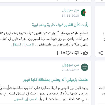
من مجهول
14-11-2018
رأيت كأن القبور غرف كثيرة ومتجاورة
ك
السلام عليكم ورحمة الله رايت كان القبور غرف كثيرة ومتجاورة وك
على اثاث ولاكن لم ارى فيها احد وانا اسير بين الغرف ؛قيل لي "عذاب 
ينتهي هنا" وانا اسمع ذالك واستيقض...
اذهب إلى السؤال
chat_bubble_outline
favorite_border
thumb_down_off_alt
thumb_up_off_alt
share
0
0
0
من مجهول
26-10-2017
حلمت بزميلي أنه يعتني بمنطقة كلها قبور
الت
يوجد قبور بين قريتي و قرية مجاورة علي الطريق مباشرة، فرأيت في 
بر
امر من امامها ليلاً و لا اخاف من المرور. حيث في السابق كنت اري ن
لكني كنت اخاف، و عندما كنت امر رأ...
اذهب إلى السؤال