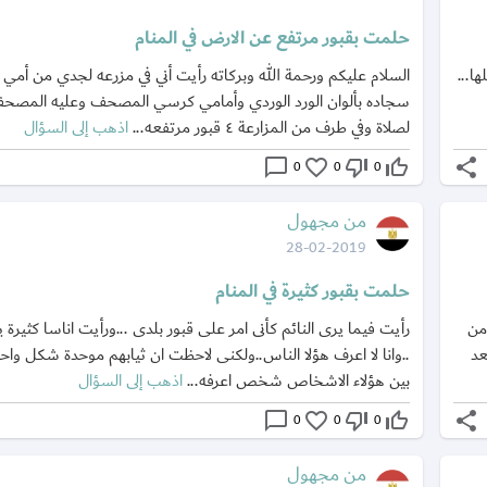
حلمت بقبور مرتفع عن الارض في المنام
ا...
السلام عليكم ورحمة الله وبركاته رأيت أني في مزرعه لجدي من أم
سجاده بألوان الورد الوردي وأمامي كرسي المصحف وعليه المص
لصلاة وفي طرف من المزارعة ٤ قبور مرتفعه...
اذهب إلى السؤال
chat_bubble_outline
favorite_border
thumb_down_off_alt
thumb_up_off_alt
share
0
0
0
من مجهول
28-02-2019
حلمت بقبور كثيرة في المنام
من
رأيت فيما يرى النائم كأنى امر على قبور بلدى ...ورأيت اناسا كثيرة 
عد
..وانا لا اعرف هؤلا الناس..ولكنى لاحظت ان ثيابهم موحدة شكل واح
بين هؤلاء الاشخاص شخص اعرفه...
اذهب إلى السؤال
chat_bubble_outline
favorite_border
thumb_down_off_alt
thumb_up_off_alt
share
0
0
0
من مجهول