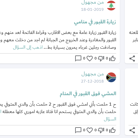
من مجهول
18-01-2019
زيارة القبور في منامي
لعنه
زيارة القبور زيارة عامة مع بعض الاقارب وقراءة الفاتحة لعد منهم و
بر
القبور والمغادرة وعند الخروج من الجبانة لم اجد من دخلت معهم
وصادفت رجلين غرباء يمرون بسيارة بط...
اذهب إلى السؤال
chat_bubble_outline
favorite_border
thumb_down_off_alt
thumb_up_off_alt
share
0
0
0
من مجهول
27-12-2018
المشي فوق القبور في المنام
كانت
اق
حلمت بأن والدي المتوفي يستحم انا فتاة عازبه اموري كلها معطله
ا
السؤال
chat_bubble_outline
favorite_border
thumb_down_off_alt
thumb_up_off_alt
share
0
0
0