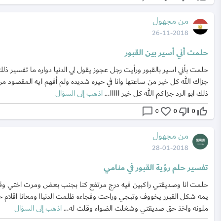
من مجهول
26-11-2018
حلمت أني أسير بين القبور
حلمت بأني اسير بالقبور ورأيت رجل عجوز يقول لي الدنيا دواره ما تفسير ذل
جزاك الله كل خير من ساعتها وانا في حيره شديده ولم أفهم ايه المقصود من
ذلك ابو الرد جزاكم الله كل خير ااااا...
اذهب إلى السؤال
chat_bubble_outline
favorite_border
thumb_down_off_alt
thumb_up_off_alt
0
0
0
من مجهول
28-01-2018
تفسير حلم رؤية القبور في منامي
حلمت انا وصديقتي راكبين فيه درج مرتفع كنا بجنب بعض ومرت اختي وق
يمه شكل القبرر يخووف وتبجي وراحت وفجاءه ظلمت الدنياا ومعانا اقلام ح
ملونه واخذ حق صديقتي وشغلت الضواء وقلت له...
اذهب إلى السؤال