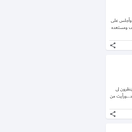
ي وأجلس على
حف ومستعده
share
ينظرون لى
د...ورأيت من
share