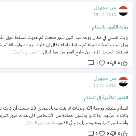
من مجهول
25-12-2018
رؤية القبور بالمنام
رايت نفسي في مكان يوجد فيه اثنين قبور فخفت ثم هربت فسقط فوق قل
رجل ميبت ضخك الجثه ثم صقط داخله فقال لي عليك ايجاده وايصاله ثم 
فسئلت المييت الثاني من خارج القبر من هوا فقال...
اذهب إلى السؤال
chat_bubble_outline
favorite_border
thumb_down_off_alt
thumb_up_off_alt
0
0
0
من مجهول
11-12-2018
القبور الكثيرة في المنام
السلام عليكم ورحمة الله وبركات انا بنت عزباء عمري 18 حلمت 
بنات لا أعرفهم ابدا كانوا يدفنون جماعه من الأشخاص كان هناك قبور كثيره
وأشخاص كثرة ودفنوهم رأيتهم في القبور...
اذهب إلى السؤال
chat_bubble_outline
favorite_border
thumb_down_off_alt
thumb_up_off_alt
0
0
0