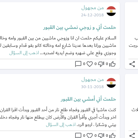
من مجهول
24-12-2018
حلمت أني و زوجي نمشي بين القبور
ب
السلام عليكم حلمت ان انا وزوجي ماشيين من بين القبور وامه وخالت
خرجت
ماشيين ورانا بعدها عدينا شارع امه وخالته كانو بقو قدام وسابقين ل
وجوزي وقع علي ضهره وضم ايديه لصدره...
اذهب إلى السؤال
chat_bubble_outline
favorite_border
thumb_down_off_alt
thumb_up_off_alt
share
0
0
0
من مجهول
30-11-2018
حلمت أني أمشي بين القبور
أن كانت ثلاث
كنت ماشيا في القبور وفجاه طلع نار من أحد القبور وبدأت اقرا القر
اخر وبدأت أجري وأقرأ القران والأرض كان بيطلع منها نار وفجاه دخل
بيتي وشكرا . ارجو الرد.
اذهب إلى السؤال
chat_bubble_outline
favorite_border
thumb_down_off_alt
thumb_up_off_alt
share
0
0
0