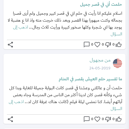
حلمت أني في قصر جميل
اسلام عليكم انا رأيت في حلم اني في قصر كبير وجميل ولم أرى قصرا
بجماله وكنت مبهورا بهذا القصر وبعد ذلك خرجت منه واذ انا ع هضبة لا
يوجد بها اي شجرة وكلها صخور كبيرة ورأيت ثلاث رجال...
اذهب إلى
السؤال
share
chat_bubble_outline
favorite_border
thumb_down_off_alt
thumb_up_off_alt
0
0
0
من مجهول
24-05-2019
ما تفسير حلم العيش بقصر في المنام
حلمت أن و عائلتي وعشنا في قصر. كانت البوابة جميلة للغاية وبدا كل
شيء وكأنه قصر. كان لدينا أكثر من الناس من المدرسة وجاء بعض
آبائهم أيضا. كنا نمضي ليلة فيلم (كانت هناك غرفة كان لد...
اذهب إلى
السؤال
share
chat_bubble_outline
favorite_border
thumb_down_off_alt
thumb_up_off_alt
0
0
0