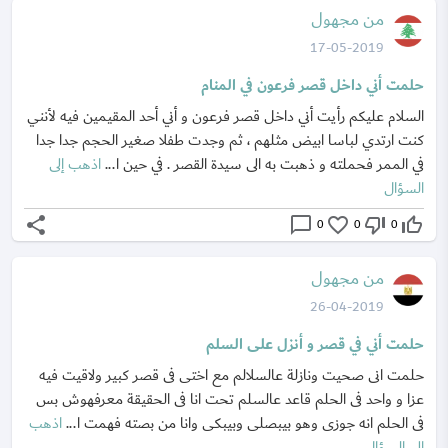
من مجهول
17-05-2019
حلمت أني داخل قصر فرعون في المنام
السلام عليكم رأيت أني داخل قصر فرعون و أني أحد المقيمين فيه لأنني
كنت ارتدي لباسا ابيض مثلهم ، ثم وجدت طفلا صغير الحجم جدا جدا
في الممر فحملته و ذهبت به الى سيدة القصر . في حين ا...
اذهب إلى
السؤال
share
chat_bubble_outline
favorite_border
thumb_down_off_alt
thumb_up_off_alt
0
0
0
من مجهول
26-04-2019
حلمت أني في قصر و أنزل على السلم
حلمت انى صحيت ونازلة عالسلالم مع اختى فى قصر كبير ولاقيت فيه
عزا و واحد فى الحلم قاعد عالسلم تحت انا فى الحقيقة معرفهوش بس
فى الحلم انه جوزى وهو بيبصلى وبيبكى وانا من بصته فهمت ا...
اذهب
إلى السؤال