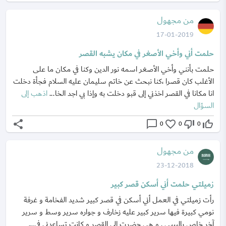
من مجهول
17-01-2019
حلمت أني وأخي الأصغر في مكان يشبه القصر
حلمت بأنني وأخي الأصغر اسمه نور الدين وكنا في مكان ما على
الأغلب كان قصرا ،كنا نبحث عن خاتم سليمان عليه السلام فجأة دخلت
انا مكانا في القصر اخذني إلى قبو دخلت به وإذا بي اجد الخا...
اذهب إلى
السؤال
share
chat_bubble_outline
favorite_border
thumb_down_off_alt
thumb_up_off_alt
0
0
0
من مجهول
23-12-2018
زميلتي حلمت أني أسكن قصر كبير
رأت زميلتي في العمل أني أسكن في قصر كبير شديد الفخامة و غرفة
نومي كبيرة فيها سرير كبير عليه زخارف و جواره سرير وسط و سرير
آخر خاص بالبيبي . و هي حضرت إلى القصر و كانت تساعدني في...