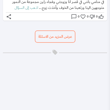
في منامي بأنني في قصر انا وزوجتي وفجاء راين مجموعة من النمور
متوجهين الينا ورتعبنا من الخوف وأخذت زوج...
اذهب إلى السؤال
share
chat_bubble_outline
favorite_border
thumb_down_off_alt
thumb_up_off_alt
0
0
0
عرض المزيد من الاسئلة