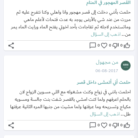
القصر المهجور في المنام
حلمت بأنني دخلت إلى قصر مهجور وانا واهلي وكنا نتفرج عليه ثم
مررت من عند شي بالأرض يوجد به عدت فتحات لأعلم ماهي
وماتستخدم لاجله ثم تفاجاءت بأحد اخوتي يفتح الماء ورايت الماء يمر
من...
اذهب إلى السؤال
share
chat_bubble_outline
favorite_border
thumb_down_off_alt
thumb_up_off_alt
0
0
0
من مجهول
06-08-2017
حلمت أني أتمشى داخل قصر
احلمت بانني في زواج وكنت مشغوله مع اللي مسوين الزواج لان
بالحلم اعرفهم ولما كنت امشي بالقصر شفت بنت جالسة ومسويه
مكياج وتسريحه وما عرفتها ولما مشيت من جنبها المره الثانية عرفتها
طل...
اذهب إلى السؤال
share
chat_bubble_outline
favorite_border
thumb_down_off_alt
thumb_up_off_alt
0
0
0