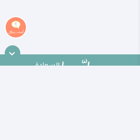
خريطة الموقع
تطوير الذات
مقالات
تحديات الحياة الزوجية
ألو حلوها
أطفال ومراهقون
حلوها تي في
الصحة العامة
الاختبارات