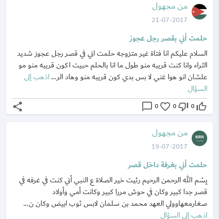
من مجهول
21-07-2017
حلمت أني بقصر رجل عجوز
السلام عليكم انا فتاة غير متزوجه حلمت اني في قصر رجل عجوز شديد
الثراء وانا كنت قريبه منو طول ما انا بالحلم حبيت اكون قريبه منو مو
علشان انو هوا غني لا بس بدي كون قريبه منو وهاد الر...
اذهب إلى
السؤال
share
chat_bubble_outline
favorite_border
thumb_down_off_alt
thumb_up_off_alt
0
0
0
من مجهول
19-07-2017
حلمت أني بغرفة داخل قصر
بِسْم الله الرحمن الرحيم رئيت خير الصلاة ع النبي أني كنت في غرفه في
قصر جدا كبير وكان في حوش مررا كبير وكانت أمي وأولاد
صغارمعهاوولي العهد محمد بن سلمان لابس ثوب ابيض وكان ن...
اذهب إلى السؤال