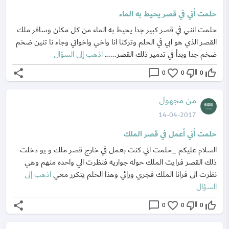
حلمت أني في قصر يحيط به الماء
حلمت انني في قصر كبير جدا يحيط به الماء من كل مكان وسافر ملك
القصر الذي هو ابي في الحلم وتركنا انا واخي واخواتي وجاء نا تنين ضخم
ضخم جدا وبدأ في تدمير ذلك القصر......
اذهب إلى السؤال
share
chat_bubble_outline
favorite_border
thumb_down_off_alt
thumb_up_off_alt
0
0
0
من مجهول
14-04-2017
حلمت أني أعمل في قصر الملك
السلام عليكم _حلمت اني كنت بعمل في خارج قصر ملك و يو دخلت
ذلك القصر فرايت الملك حوله جواريه فنظرت الي واحده منهم وهي
نظرت الى فرانا الملك فجري ورائي وهذا الحلم يتكرر معي
اذهب إلى
السؤال
share
chat_bubble_outline
favorite_border
thumb_down_off_alt
thumb_up_off_alt
0
0
0