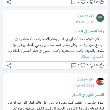
share
chat_bubble_outline
favorite_border
thumb_down_off_alt
thumb_up_off_alt
0
0
0
من مجهول
09-08-2018
رؤية القصر في المنام
السلام عليكم ، حلمت اني في قصر بشار الاسد واتحدث معه وكان
الوضع امن نوعا ما وكان بشار الاسد مطمئن يخرج للفناء ويعود ولا
يشعر بالخوف وكنت مستغربه وكنت اتجول في فناء القصر وداخله و...
اذهب إلى السؤال
share
chat_bubble_outline
favorite_border
thumb_down_off_alt
thumb_up_off_alt
0
0
0
من مجهول
19-06-2018
القصر الكبير في المنام
اليوم حلمت اني بقصر كبير ومتزوجه من رجل والله اعلم انو امير او من
كبار الدوله ..كل ما اذكره من الحلم اني كنت اركض متجهه نحوه ثم