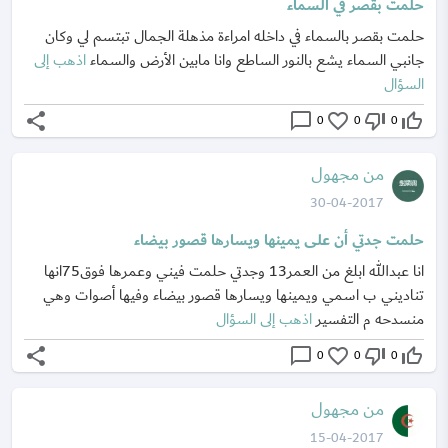
حلمت بقصر في السماء
حلمت بقصر بالسماء في داخله امراءة مذهلة الجمال تبتسم لي وكان
جانبي السماء يشع بالنور الساطع وانا مابين الأرض والسماء
اذهب إلى
السؤال
share
chat_bubble_outline
favorite_border
thumb_down_off_alt
thumb_up_off_alt
0
0
0
من مجهول
30-04-2017
حلمت جدتي أن على يمينها ويسارها قصور بيضاء
انا عبدالله ابلغ من العمر13 وجدتي حلمت فيني وعمرها فوق75انها
تناديني ب اسمي ويمينها ويسارها قصور بيضاء وفيها أصوات وهي
منسدحه م التفسير
اذهب إلى السؤال
share
chat_bubble_outline
favorite_border
thumb_down_off_alt
thumb_up_off_alt
0
0
0
من مجهول
15-04-2017