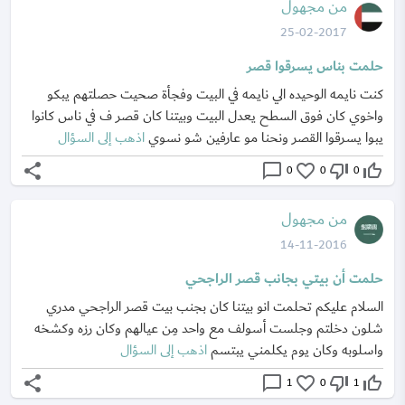
من مجهول
25-02-2017
حلمت بناس يسرقوا قصر
كنت نايمه الوحيده الي نايمه في البيت وفجأة صحيت حصلتهم يبكو
واخوي كان فوق السطح يعدل البيت وبيتنا كان قصر ف في ناس كانوا
يبوا يسرقوا القصر ونحنا مو عارفين شو نسوي
اذهب إلى السؤال
share
chat_bubble_outline
favorite_border
thumb_down_off_alt
thumb_up_off_alt
0
0
0
من مجهول
14-11-2016
حلمت أن بيتي بجانب قصر الراجحي
السلام عليكم تحلمت انو بيتنا كان بجنب بيت قصر الراجحي مدري
شلون دخلتم وجلست أسولف مع واحد مِن عيالهم وكان رزه وكشخه
واسلوبه وكان يوم يكلمني يبتسم
اذهب إلى السؤال
share
chat_bubble_outline
favorite_border
thumb_down_off_alt
thumb_up_off_alt
1
0
1