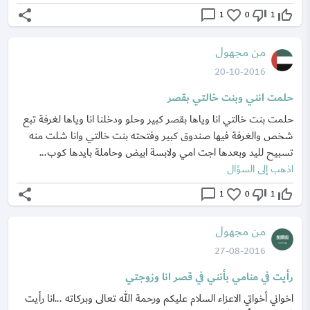
share
chat_bubble_outline
favorite_border
thumb_down_off_alt
thumb_up_off_alt
1
0
1
من مجهول
20-10-2016
حلمت انني وبنت خالتي بقصر
حلمت بنت خالتي انا وياها بقصر كبير وحلو ودخلنا انا وياها لغرفة تبع
شخص والغرفة فيها صندوق كبير وفتحته بنت خالتي وانا شلت منه
تسبيح لليد وبعدها اجت امي ولابسة ابيض وحاملة بايدها كوب...
اذهب إلى السؤال
share
chat_bubble_outline
favorite_border
thumb_down_off_alt
thumb_up_off_alt
1
0
1
من مجهول
27-08-2016
رأيت في منامي بأنني في قصر انا وزوجتي
اخواني أخواتي الاعزاء السلام عليكم ورحمة الله تعالى وبركاته ...انا رأيت