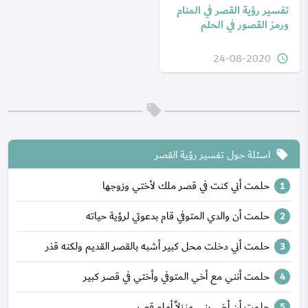
تفسير رؤية القصر في المنام
ورمز القصور في الحلم
24-08-2020
query_builder
اسئلة حول تفسير رؤية القصر
local_offer
حلمت أني كنت في قصر ملك لأختي وزوجها
حلمت أن والدي المتوفي قام بدعوتي لرؤية حياته
حلمت أني دخلت محل كبير أشبه بالقصر القديم ولكنه قذر
حلمت أنني مع أخي المتوفي وأختي في قصر كبير
حلمت أن أخي بنى منزلاً أمام قصر