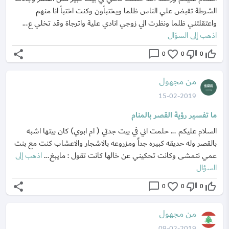
الشرطة تقبض علي الناس ظلما ويختبأون وكنت اختبأ انا منهم
واعتقلتني ظلما ونظرت الي زوجي انادي علية واترجاة وقد تخلي ع...
اذهب إلى السؤال
share
chat_bubble_outline
favorite_border
thumb_down_off_alt
thumb_up_off_alt
0
0
0
من مجهول
15-02-2019
ما تفسير رؤية القصر بالمنام
السلام عليكم ... حلمت اني في بيت جدتي ( ام ابوي) كان بيتها اشبه
بالقصر وله حديقه كبيره جداً ومزروعه بالاشجار والاعشاب كنت مع بنت
عمي نتمشى وكانت تحكيني عن خالها كانت تقول : مايبغ...
اذهب إلى
السؤال
share
chat_bubble_outline
favorite_border
thumb_down_off_alt
thumb_up_off_alt
0
0
0
من مجهول
09-02-2019