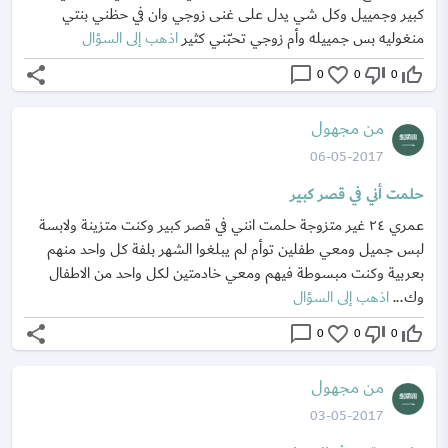
كبير وجمييل وكل شي يدل على غنى زوجي وان في حظني بنتي
منغوليه بس جمييله وأم زوجي تحبّني كثير
اذهب إلى السؤال
share
chat_bubble_outline
favorite_border
thumb_down_off_alt
thumb_up_off_alt
0
0
0
من مجهول
06-05-2017
حلمت أني في قصر كبير
عمري ٢٤ غير متزوجة حلمت انني في قصر كبير وكنت متزينة ولابسة
لبس جميل ومعي طفلين توأم لم يبلغوا الشهر بلفة كل واحد منهم
بعربية وكنت مبسوطة فيهم ومعي خادمتين لكل واحد من الاطفال
وك...
اذهب إلى السؤال
share
chat_bubble_outline
favorite_border
thumb_down_off_alt
thumb_up_off_alt
0
0
0
من مجهول
03-05-2017