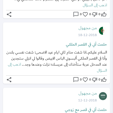
اذهب إلى السؤال
share
chat_bubble_outline
favorite_border
thumb_down_off_alt
thumb_up_off_alt
0
0
0
من مجهول
18-12-2018
حلمت أني في القصر الملكي
السلام عليكم..انا شفت منام ثاني ايام عيد الاضحى؛ شفت نفسي بلندن
وأنا في القصر الملكي ألبسوني الباس الابيض وقالوا لي انزلي ستجدين
عند المدخل عربة ستأخذك إلى عريسك؛ نزلت وعندها وجد...
اذهب إلى
السؤال
share
chat_bubble_outline
favorite_border
thumb_down_off_alt
thumb_up_off_alt
0
0
0
من مجهول
12-12-2018
حلمت أني في قصر مع زوجي