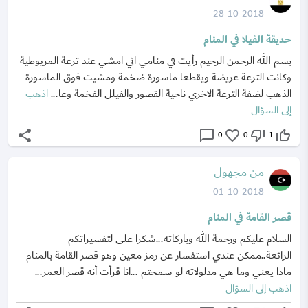
28-10-2018
حديقة الفيلا في المنام
بسم الله الرحمن الرحيم رأيت في منامي اني امشي عند ترعة المريوطية
وكانت الترعة عريضة ويقطعا ماسورة ضخمة ومشيت فوق الماسورة
الذهب لضفة الترعة الاخري ناحية القصور والفيلل الفخمة وعا...
اذهب
إلى السؤال
share
chat_bubble_outline
favorite_border
thumb_down_off_alt
thumb_up_off_alt
0
0
1
من مجهول
01-10-2018
قصر القامة في المنام
السلام عليكم ورحمة الله وباركاته...شكرا على لتفسيراتكم
الرائعة..ممكن عندي استفسار عن رمز معين وهو قصر القامة بالمنام
مادا يعني وما هي مدلولاته لو سمحتم ...انا قرأت أنه قصر العمر...
اذهب إلى السؤال