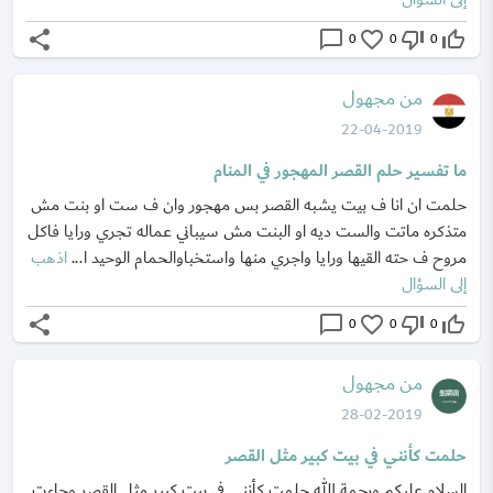
share
chat_bubble_outline
favorite_border
thumb_down_off_alt
thumb_up_off_alt
0
0
0
من مجهول
22-04-2019
ما تفسير حلم القصر المهجور في المنام
حلمت ان انا ف بيت يشبه القصر بس مهجور وان ف ست او بنت مش
متذكره ماتت والست ديه او البنت مش سيباني عماله تجري ورايا فاكل
مروح ف حته القيها ورايا واجري منها واستخباوالحمام الوحيد ا...
اذهب
إلى السؤال
share
chat_bubble_outline
favorite_border
thumb_down_off_alt
thumb_up_off_alt
0
0
0
من مجهول
28-02-2019
حلمت كأنني في بيت كبير مثل القصر
السلام عليكم ورحمة الله حلمت كأنني في بيت كبير مثل القصر وجاءت