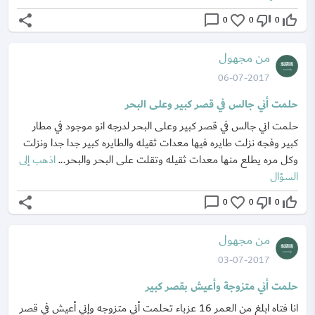
share
chat_bubble_outline
favorite_border
thumb_down_off_alt
thumb_up_off_alt
0
0
0
من مجهول
06-07-2017
حلمت أني جالس في قصر كبير وعلى البحر
حلمت اني جالس في قصر كبير وعلى البحر لدرجه انو موجود في مطار
كبير وفجه نزلت طايره فيها معدات ثقيله والطايره كبير جدا جدا ونزلت
وكل مره يطلع منها معدات ثقيله وتقلت على البحر والبحر...
اذهب إلى
السؤال
share
chat_bubble_outline
favorite_border
thumb_down_off_alt
thumb_up_off_alt
0
0
0
من مجهول
03-07-2017
حلمت أني متزوجة وأعيش بقصر كبير
انا فتاه ابلغ من العمر 16 عزباء تحلمت أني متزوجه وإني أعيش في قصر