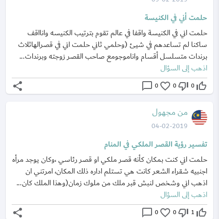
حلمت أني في الكنيسة
حلمت اني في الكنيسة واقفا في عالم تقوم بترتيب الكنيسه وانااقف
ساكنا لم تساعدهم في شيئ (وحلمي ثاني حلمت اني في قصرالهاثلاث
برندات متسلسل أقسام واناموجومع صاحب القصر زوجته وبرندات...
اذهب إلى السؤال
share
chat_bubble_outline
favorite_border
thumb_down_off_alt
thumb_up_off_alt
0
0
0
من مجهول
04-02-2019
تفسير رؤية القصر الملكي في المنام
حلمت اني كنت بمكان كأنه قصر ملكي او قصر رئاسي ،وكان يوجد مرأه
اجنبيه شقراء الشعر كانت هي تستلم اداره ذلك المكان، امرتني ان
اذهب اني وشخص لنبش قبر ملك من ملوك زمان(وهذا الملك كان...
اذهب إلى السؤال
share
chat_bubble_outline
favorite_border
thumb_down_off_alt
thumb_up_off_alt
0
0
1