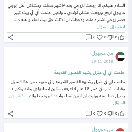
السلام عليكم، انا رجعت لزوجي بعد ٧اشهر معلقه ومشاكل أهل زوجي
مايبوني ارجع ورجعت عشان أولادي ،، ولحين حلمت أني في بيت كبير
قصر زوجي اشتراه ملك ولاحظت ان الاثاث حق بيت اهله واهله م...
اذهب إلى السؤال
share
chat_bubble_outline
favorite_border
thumb_down_off_alt
thumb_up_off_alt
0
0
0
من مجهول
29-11-2018
حلمت أني في منزل يشبه القصور القديمة
حلمت اني في منزل يشبهه القصور القديمه واني خرجت من هذا المنزل
وقتلت شاب في عمر 18 عام لا اعرفه بسكين ادخلتها في بطنه ولكن لا
يسيل دماء منه ورايت ان اتنين نساء واحده كبيره جدا ولك...
اذهب إلى
السؤال
share
chat_bubble_outline
favorite_border
thumb_down_off_alt
thumb_up_off_alt
0
0
0
من مجهول