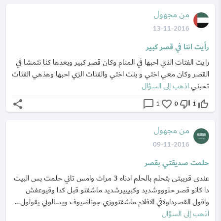
من مجهول
13-11-2016
رأيت اننا في قصر كبير
رايت الفتات الذي احبها في المنام وكان قصر كبير وبعدها كنا نتمشا في
القصر وكان معي اختي و بنت اختي والفتات الزي احبها وهذهي الفتات
تحبني
اذهب إلى السؤال
share
chat_bubble_outline
favorite_border
thumb_down_off_alt
thumb_up_off_alt
1
0
1
من مجهول
09-11-2016
حلمت صديقتي بقصر
عندى قريبتى بتحلم بالحلم ادناه 3 مرات وامس تاني حلمت بس البيت
دا كانو قصر حلوووشديد وكبيييرشديد ماشفتو قبل كدا وقيوعفش
واقول القصرداولافي الافلام ماشفتووزي جوناضيوف ويسالوني يقولول...
اذهب إلى السؤال