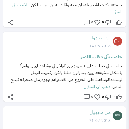
حضنته وكنت اشعر بالامان معه وقلت له ان امراة ما كن...
اذهب إلى
السؤال
share
chat_bubble_outline
favorite_border
thumb_down_off_alt
thumb_up_off_alt
0
0
0
من مجهول
14-06-2018
حلمت بأني دخلت القصر
حلمت اني دخلت على قصرمهجوراناواخواتي وشاهدنارجل وامرأة
باشكال مخيفةعاريين يحاولون قتلنا ولكن ارتجيت الرجل
ليساعدناوساعدناعلى الخروج من القصررغم وجودرمال متحركة تبتلع
الناس
اذهب إلى السؤال
share
chat_bubble_outline
favorite_border
thumb_down_off_alt
thumb_up_off_alt
0
0
0
من مجهول
21-02-2018