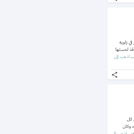
ي زاويه
ذ لحستها
..
اذهب إلى
share
 كل
 وكان
...
اذهب إلى