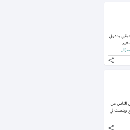
يقي يدعوني
صغير
لسؤال
share
 الناس عن
ع وينصت لي
share