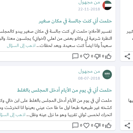
من مجهول
22-11-2018
حلمت أني كنت جالسة في مكان صغير
بير
تفسير الأحلام: حلمت اني كنت جالسة في مكان صغير يبدو كالمجل
النظرة شرعية لي وكانو بعض من اهلي (اخواني) يجلسون معنا. والر
سعيداً وانا ايضاً كنت سعيدة. وبعد لحظات...
اذهب إلى السؤال
chat_bubble_outline
favorite_border
thumb_down_off_alt
thumb_up_off_alt
share
0
0
0
من مجهول
08-07-2018
حلمت أني في يوم من الأيام أدخل المجلس بالغلط
ها
حلمت أني في يوم من الأيام أدخل المجلس بالغلط على ابن خالي و
كشخه غير طبيعيه طبعا اول ما طا حت عيني بعينوا انا انخرشت و
اتحرك لخمس ثواني تقريبا وهو ما نزل عينه وظل...
اذهب إلى السؤا
chat_bubble_outline
favorite_border
thumb_down_off_alt
thumb_up_off_alt
share
0
0
0