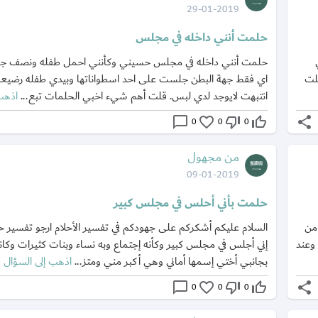
29-01-2019
حلمت أنني داخله في مجلس
حلمت أنني داخله في مجلس حسيني وكأنني احمل طفله ونصف 
لت
اي فقط جهة البطن جلست على احد اسطواناتها وبيدي طفله رضيعه
انتبهت لايوجد لدي لبس. قلت أهم شيء اخبي الحلمات تبع...
اذهب
chat_bubble_outline
favorite_border
thumb_down_off_alt
thumb_up_off_alt
share
0
0
0
من مجهول
09-01-2019
حلمت بأني أحلس في مجلس كبير
من
السلام عليكم أشكركم على جهودكم في تفسير الأحلام ارجو تفسير 
وعند
إني أجلس في مجلس كبير وكأنه إجتماع وبه نساء وبنات كثيرات وك
بجانبي أختي إسمها أماني وهي أكبر مني ومتز...
اذهب إلى السؤال
chat_bubble_outline
favorite_border
thumb_down_off_alt
thumb_up_off_alt
share
0
0
0