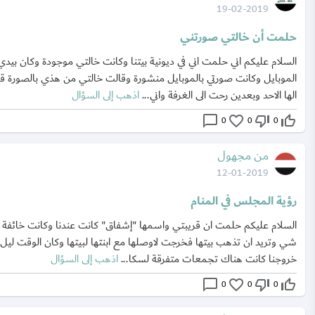
19-02-2019
حلمت أن خالتي صورتني
السلام عليكم اني حلمت اني في ديونية بيتنا وكانت خالتي موجودة وكان بيدي
الموبايل وكانت صورتي بالموبايل منشورة وقالت خالتي من هذي بالصورة ق
الها الاحد وبعدين رحت الى الغرفة واني...
اذهب إلى السؤال
chat_bubble_outline
favorite_border
thumb_down_off_alt
thumb_up_off_alt
0
0
0
من مجهول
12-01-2019
رؤية المجلس في المنام
السلام عليكم حلمت ان قريبتي واسمها "إشفاق" كانت عندنا وكانت خائفة 
شي وتريد ان تذهب بيتها فخرجت لاوصلها مع ابنتها لبيتها وكان الوقت ليل 
خروجنا كانت هناك تجمعات متفرقة لسكا...
اذهب إلى السؤال
chat_bubble_outline
favorite_border
thumb_down_off_alt
thumb_up_off_alt
0
0
0