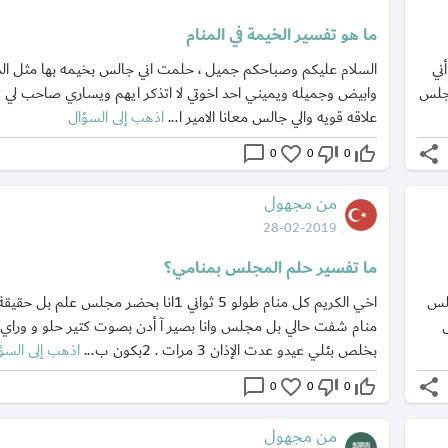
ما هو تفسير الخيمة في المنام
 أني
السلام عليكم وصباحكم جميل ، حلمت اني جالس بخيمه بها مثل الدي
تجلس
وابيض وجميله ويميني احد اخوتي لا اتذكر ايهم ويساري صاحب لي لا
علاقه قويه والي جالس معانا الامير ا...
اذهب إلى السؤال
chat_bubble_outline
favorite_border
thumb_down_off_alt
thumb_up_off_alt
share
0
0
0
من مجهول
28-02-2019
ما تفسير حلم المجلس بمنامي؟
جلس
اخي الكريم كل منام طولو 5 ثواني 1انا بحضر مجلس علم 
منام شفت حالي بل مجلس وانا بصير آ أدن بصوت كتير حلو و وراي 
بخلص بئلي عيدو عدت الإذان 3 مرات . 2بكون ب...
اذهب إلى السؤ
chat_bubble_outline
favorite_border
thumb_down_off_alt
thumb_up_off_alt
share
0
0
0
من مجهول