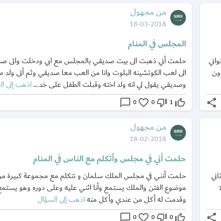
من مجهول
18-03-2018
المجلس في المنام
واني
حلمت أني ذهبت الى بيت صديقي بالمجلس مع ابي ودخلت واتى صد
ون
الى لعب الكوتشينه البلوت وانا من العب معا صديقي وثم أتى ولد 
وصديقي يقول لي انه ولد اخته وقبلت الطفل على خد...
اذهب إلى ا
chat_bubble_outline
favorite_border
thumb_down_off_alt
thumb_up_off_alt
share
0
0
1
من مجهول
18-02-2018
حلمت أني في مجلس وأتكلم مع الناس في المنام
اني
حلمت أنني في مجلس الملك سلمان و نتكلم مع مجموعة كبيرة من
موضوع الفتن والملك يستمع وأنا اثني عليه وعلى دوره وهو يستم
وقدمت له أكل من عندي وأكل منه
اذهب إلى السؤال
chat_bubble_outline
favorite_border
thumb_down_off_alt
thumb_up_off_alt
share
0
0
0