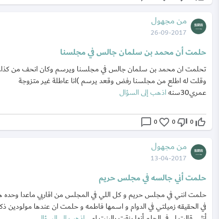
من مجهول
26-09-2017
حلمت أن محمد بن سلمان جالس في مجلسنا
تحلمت ان محمد بن سلمان جالس في مجلسنا ويرسم وكان انحف من كذا.
وقلت له اطلع من مجلسنا رفض وقعد يرسم )انا عاطلة غير متزوجة
عمري30سنه
اذهب إلى السؤال
chat_bubble_outline
favorite_border
thumb_down_off_alt
thumb_up_off_alt
0
0
0
من مجهول
13-04-2017
حلمت أني جالسه في مجلس حريم
حلمت انني في مجلس حريم و كل اللي في المجلس من اقاربي ماعدا وحده 
في الحقيقه زميلتي في الدوام و اسمها فاطمه و حلمت ان عندها مولودين ذكر
أنثي قالت لي في الحلم أنها رزقت بالبنت او...
اذهب إلى السؤال