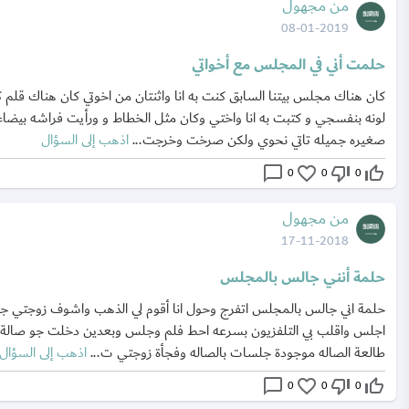
من مجهول
08-01-2019
حلمت أني في المجلس مع أخواتي
كان هناك مجلس بيتنا السابق كنت به انا واثنتان من اخوتي كان هناك قلم ك
لونه بنفسجي و كتبت به انا واختي وكان مثل الخطاط و ورأيت فراشه بيضاء
صغيره جميله تاتي نحوي ولكن صرخت وخرجت...
اذهب إلى السؤال
chat_bubble_outline
favorite_border
thumb_down_off_alt
thumb_up_off_alt
0
0
0
من مجهول
17-11-2018
حلمة أنني جالس بالمجلس
حلمة اني جالس بالمجلس اتفرج وحول انا أقوم لي الذهب واشوف زوجتي جي
اجلس واقلب بي التلفزيون بسرعه احط فلم وجلس وبعدين دخلت جو صالة
طالعة الصاله موجودة جلسات بالصاله وفجأة زوجتي ت...
اذهب إلى السؤال
chat_bubble_outline
favorite_border
thumb_down_off_alt
thumb_up_off_alt
0
0
0