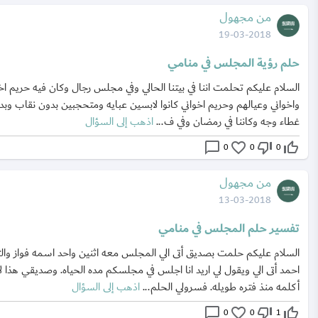
من مجهول
19-03-2018
حلم رؤية المجلس في منامي
السلام عليكم تحلمت اننا في بيتنا الحالي وفي مجلس رجال وكان فيه حريم اخ
واخواني وعيالهم وحريم اخواني كانوا لابسين عبايه ومتحجبين بدون نقاب وبد
غطاء وجه وكاننا في رمضان وفي ف...
اذهب إلى السؤال
chat_bubble_outline
favorite_border
thumb_down_off_alt
thumb_up_off_alt
0
0
0
من مجهول
13-03-2018
تفسير حلم المجلس في منامي
السلام عليكم حلمت بصديق أتى الي المجلس معه اثنين واحد اسمه فواز والث
احمد أتى الي ويقول لي اريد انا اجلس في مجلسكم مده الحياه. وصديقي هذا لا
أكلمه منذ فتره طويله. فسرولي الحلم...
اذهب إلى السؤال
chat_bubble_outline
favorite_border
thumb_down_off_alt
thumb_up_off_alt
0
0
1