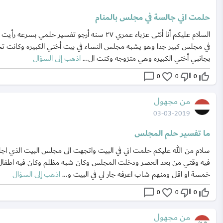
حلمت اني جالسة في مجلس بالمنام
السلام عليكم أنا أنثى عزباء عمري ٢٧ سنه أرجو تفسير حلمي بسرعه رأيت
في مجلس كبير جدا وهو يشبه مجلس النساء في بيت أختي الكبيره وكانت 
بجانبي أختي الكبيره وهي متزوجه وكنت ال...
اذهب إلى السؤال
chat_bubble_outline
favorite_border
thumb_down_off_alt
thumb_up_off_alt
0
0
0
من مجهول
03-03-2019
ما تفسير حلم المجلس
سلام من الله عليكم حلمت اني في البيت واتجهت الى مجلس البيت الذي ا
فيه وقتي من بعد العصر ودخلت المجلس وكان شبه مظلم وكان فيه اطفال
خمسة او اقل ومنهم شاب اعرفه جار لي في البيت و...
اذهب إلى السؤال
chat_bubble_outline
favorite_border
thumb_down_off_alt
thumb_up_off_alt
0
0
0
من مجهول