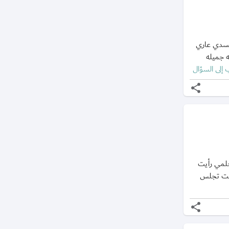
جسدي عاري
 جميله
 إلى السؤال
share
حلمي رأيت
انت تجلس
share