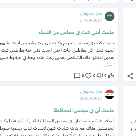
من مجهول
17-09-2017
حلمت أنني كنت في مجلس من النساء
حلمت كنت في مجلس الحريم وكنت في زاويه وشخص احبه مشهور ف
المهم كنت اكل بطاطس جات اختي اخذت مني حبه بطاطس كنت ق
بعدين اعطتها ذاك الشخص بعدين رحت عنده وعطاني حبه بطاطس.
السؤال
chat_bubble_outline
favorite_border
thumb_down_off_alt
thumb_up_off_alt
share
0
0
0
من مجهول
29-03-2017
حلمت أني في مجلس المحافظة
هي
السلام عليكم حلمت اني في مجلس المحافظة التي اسكن فيها وكان
 و
الموضفين هناك هم بنات شابات كلهن لابسات ثياب رسميه سوداء
المكان مليء منهن كنت أتجول هناك وكانت بينهم موضفه تعمل ك