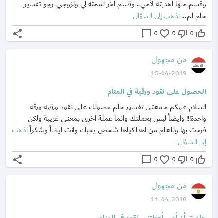
وقسم منها اهديته لأمي.. وقسم آخر لممته لي ولزوجي ارجو تفسير
حلم لم...
اذهب إلى السؤال
share
chat_bubble_outline
favorite_border
thumb_down_off_alt
thumb_up_off_alt
0
0
0
من مجهول
15-04-2019
الحصول على نقود ورقية في المنام
السلام عليكم مامعتى تفسير حلم حصولك على نقود ورقيه ورقه
واحدة!!! وايضاً ليس بعملتك وانما عملة اخرى بمعنى غريبة ولكن
فرحت بها وللعلم من اهداكياها شخص يحبك وانت ايضاً وشكراً
اذهب
إلى السؤال
share
chat_bubble_outline
favorite_border
thumb_down_off_alt
thumb_up_off_alt
0
0
0
من مجهول
11-04-2019
حلمت أن أمي أعطتني نقود في المنام