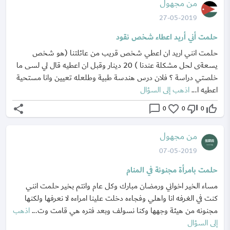
من مجهول
27-05-2019
حلمت أني أريد اعطاء شخص نقود
حلمت انني اريد ان اعطي شخص قريب من عائلتنا (هو شخص
يسعةى لحل مشكلة عندنا ) 20 دينار وقبل ان اعطيه قال لي لسى ما
خلصتي دراسة ؟ فلان درس هندسة طبية وطلعله تعيين وانا مستحية
اعطيه ا...
اذهب إلى السؤال
share
chat_bubble_outline
favorite_border
thumb_down_off_alt
thumb_up_off_alt
0
0
0
من مجهول
07-05-2019
حلمت بامرأة مجنونة في المنام
مساء الخير اخواني ورمضان مبارك وكل عام وانتم بخير حلمت انني
كنت في الغرفه انا واهلي وفجاءه دخلت علينا امراءه لا نعرفها ولكنها
مجنونه من هيئة وجهها وكنا نسولف وبعد فتره هي قامت وت...
اذهب
إلى السؤال