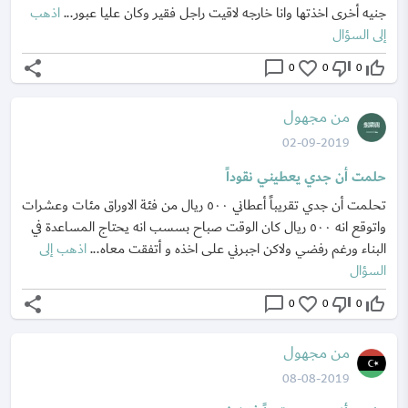
جنيه أخرى اخذتها وانا خارجه لاقيت راجل فقير وكان عليا عبور...
اذهب
إلى السؤال
share
chat_bubble_outline
favorite_border
thumb_down_off_alt
thumb_up_off_alt
0
0
0
من مجهول
02-09-2019
حلمت أن جدي يعطيني نقوداً
تحلمت أن جدي تقريباً أعطاني ٥٠٠ ريال من فئة الاوراق مئات وعشرات
واتوقع انه ٥٠٠ ريال كان الوقت صباح بسسب انه يحتاج المساعدة في
البناء ورغم رفضي ولاكن اجبرني على اخذه و أتفقت معاه...
اذهب إلى
السؤال
share
chat_bubble_outline
favorite_border
thumb_down_off_alt
thumb_up_off_alt
0
0
0
من مجهول
08-08-2019