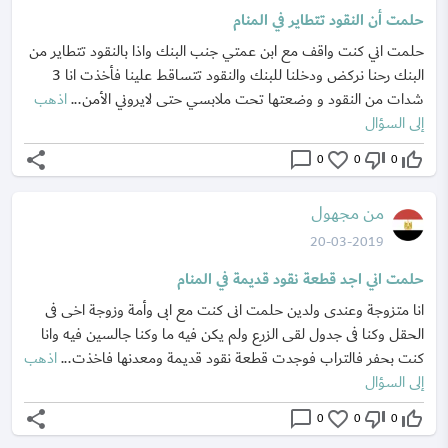
حلمت أن النقود تتطاير في المنام
حلمت اني كنت واقف مع ابن عمتي جنب البنك واذا بالنقود تتطاير من
البنك رحنا نركض ودخلنا للبنك والنقود تتساقط علينا فأخذت انا 3
شدات من النقود و وضعتها تحت ملابسي حتى لايروني الأمن...
اذهب
إلى السؤال
share
chat_bubble_outline
favorite_border
thumb_down_off_alt
thumb_up_off_alt
0
0
0
من مجهول
20-03-2019
حلمت اني اجد قطعة نقود قديمة في المنام
انا متزوجة وعندى ولدين حلمت انى كنت مع ابى وأمة وزوجة اخى فى
الحقل وكنا فى جدول لقى الزرع ولم يكن فيه ما وكنا جالسين فيه وانا
كنت بحفر فالتراب فوجدت قطعة نقود قديمة ومعدنها فاخذت...
اذهب
إلى السؤال
share
chat_bubble_outline
favorite_border
thumb_down_off_alt
thumb_up_off_alt
0
0
0