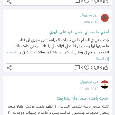
share
chat_bubble_outline
favorite_border
thumb_down_off_alt
thumb_up_off_alt
0
0
0
من مجهول
05-09-2019
أختي حلمت أني أحمل نقود على ظهري
رات اختي في المنام كانني حملت 5 دراهم على ظهري الى فتاة
فاعطيتها لها واخذتها وقالت لي لازالت في رقبتك... يعني كانت تلك
الخمس دراهم في رقبتي فأديتها لها واخذتها وقالت لا زالت في ر...
اذهب
إلى السؤال
share
chat_bubble_outline
favorite_border
thumb_down_off_alt
thumb_up_off_alt
0
0
0
من مجهول
04-09-2019
حلمت بأطفال صغار وأن بيتنا يهتز
كنت اسمع الرقيه الشرعيه الساعه ١٢ الظهر فنمت ورئيت أطفالا صغار
يبعون معجنات ومتعبون فدخلت بيتى وأخذت ٥ جنيهات ووجدت ٢٠