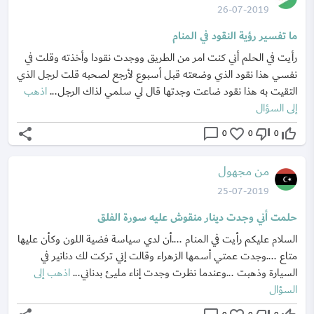
26-07-2019
ما تفسير رؤية النقود في المنام
رأيت في الحلم أني كنت امر من الطريق ووجدت نقودا وأخذته وقلت في
نفسي هذا نقود الذي وضعته قبل أسبوع لأرجع لصحبه قلت لرجل الذي
التقيت به هذا نقود ضاعت وجدتها قال لي سلمي لذاك الرجل...
اذهب
إلى السؤال
share
chat_bubble_outline
favorite_border
thumb_down_off_alt
thumb_up_off_alt
0
0
0
من مجهول
25-07-2019
حلمت أني وجدت دينار منقوش عليه سورة الفلق
السلام عليكم رأيت في المنام ....أن لدي سياسة فضية اللون وكأن عليها
متاع ....وجدت عمتي أسمها الزهراء وقالت إني تركت لك دنانير في
السيارة وذهبت ...وعندما نظرت وجدت إناء مليئ بدناني...
اذهب إلى
السؤال