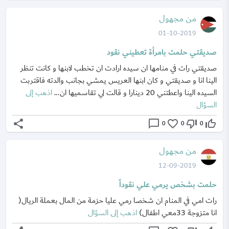
من مجهول
01-10-2019
صديقتي حلمت بامرأة تعطيني نقود
صديقتي رات في منامها ان سيده ارادت ان تخطب لابنها و كانت تنظر
الينا انا و صديقتي و كان ابنها العريس يمشي بجانب والدته فاقتربت
السيده الينا واعطتني 20 دينارا و قالت لي تقاسميها ان...
اذهب إلى
السؤال
share
chat_bubble_outline
favorite_border
thumb_down_off_alt
thumb_up_off_alt
0
0
0
من مجهول
12-09-2019
حلمت بشخص يرمي علي نقوداً
رات امي في المنام ان شخصا رمي عليا حزمة من المال بعملة الريال(
انا متزوجة 33معي اطفال)
اذهب إلى السؤال