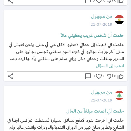
share
chat_bubble_outline
favorite_border
thumb_down_off_alt
thumb_up_off_alt
0
0
0
من مجهول
21-07-2019
حلمت أن شخص غريب يعطيني مالاً
حلمت اني ذهبت إلى حماتي لاعطيها الاكل هي في منزل ونحن نعيش في
منزل آخر ورأيت بجانبها في غرفه النوم سلفتي تجلس بجانبها على
السرير ودخلت وحماي دخل وراي سلم على سلفتي وآدالها ايده ب...
اذهب إلى السؤال
share
chat_bubble_outline
favorite_border
thumb_down_off_alt
thumb_up_off_alt
0
0
0
من مجهول
21-07-2019
حلمت أني أضعت مبلغاً من المال
حلمت اني اخرجت نقودا لادفع لسائق السيارة فسقطت اغراضي ارضا في
الشارع وتطاير مبلغ كبير من الاوراق النقديةوالدولارات وانتشر عاليا ولم