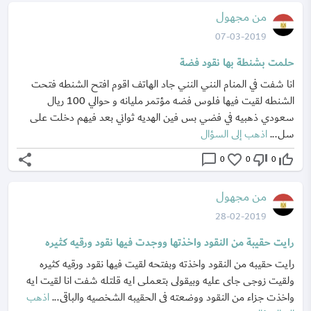
من مجهول
07-03-2019
حلمت بشنطة بها نقود فضة
انا شفت في المنام النني النني جاد الهاتف اقوم افتح الشنطه فتحت
الشنطه لقيت فيها فلوس فضه مؤتمر مليانه و حوالي 100 ريال
سعودي ذهبيه في فضي بس فين الهديه ثواني بعد فيهم دخلت على
سل...
اذهب إلى السؤال
share
chat_bubble_outline
favorite_border
thumb_down_off_alt
thumb_up_off_alt
0
0
0
من مجهول
28-02-2019
رايت حقيبة من النقود واخذتها ووجدت فيها نقود ورقيه كثيره
رايت حقيبه من النقود واخذته وبفتحه لقيت فيها نقود ورقيه كثيره
ولقيت زوجى جاى عليه وبيقولى بتعملى ايه قلتله شفت انا لقيت ايه
واخذت جزاء من النقود ووضعته فى الحقيبه الشخصيه والباقى...
اذهب