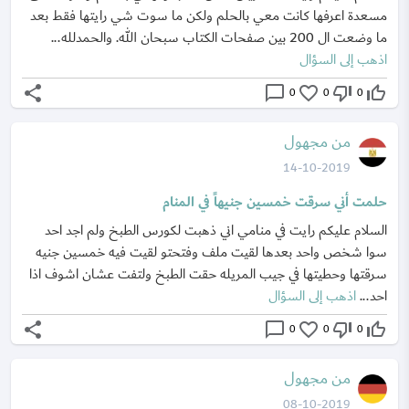
مسعدة اعرفها كانت معي بالحلم ولكن ما سوت شي رايتها فقط بعد
ما وضعت ال 200 بين صفحات الكتاب سبحان الله. والحمدلله...
اذهب إلى السؤال
share
chat_bubble_outline
favorite_border
thumb_down_off_alt
thumb_up_off_alt
0
0
0
من مجهول
14-10-2019
حلمت أني سرقت خمسين جنيهاً في المنام
السلام عليكم رايت في منامي اني ذهبت لكورس الطبخ ولم اجد احد
سوا شخص واحد بعدها لقيت ملف وفتحتو لقيت فيه خمسين جنيه
سرقتها وحطيتها في جيب المريله حقت الطبخ ولتفت عشان اشوف اذا
احد...
اذهب إلى السؤال
share
chat_bubble_outline
favorite_border
thumb_down_off_alt
thumb_up_off_alt
0
0
0
من مجهول
08-10-2019