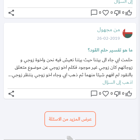
إلى السؤال
share
chat_bubble_outline
favorite_border
thumb_down_off_alt
thumb_up_off_alt
0
0
0
من مجهول
26-02-2019
ما هو تفسير حلم القود؟
حلمت ابي جاء الى بيتنا حيث بيتنا نعيش فيه نحن واخوة زوجي و
زوجاتهم كان زوجي غير موجود فكلم اخو زوجي عن موضوع متعلق
بالنقود لم افهم شيئا منهما ثم ذهب ابي وجاء اخو زوجي ينتظر زوجي...
اذهب إلى السؤال
share
chat_bubble_outline
favorite_border
thumb_down_off_alt
thumb_up_off_alt
0
0
0
عرض المزيد من الاسئلة