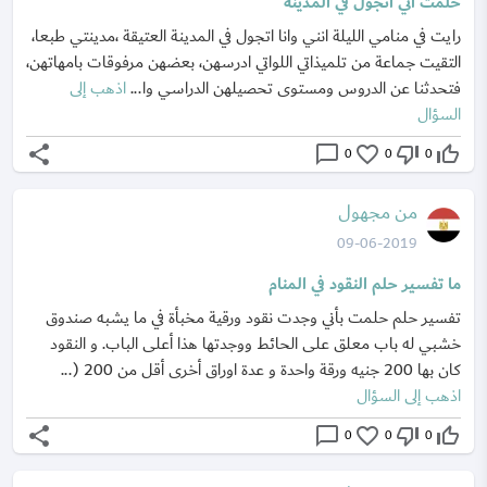
حلمت أني أتجول في المدينة
رايت في منامي الليلة انني وانا اتجول في المدينة العتيقة ،مدينتي طبعا،
التقيت جماعة من تلميذاتي اللواتي ادرسهن، بعضهن مرفوقات بامهاتهن،
فتحدثنا عن الدروس ومستوى تحصيلهن الدراسي وا...
اذهب إلى
السؤال
share
chat_bubble_outline
favorite_border
thumb_down_off_alt
thumb_up_off_alt
0
0
0
من مجهول
09-06-2019
ما تفسير حلم النقود في المنام
تفسير حلم حلمت بأني وجدت نقود ورقية مخبأة في ما يشبه صندوق
خشبي له باب معلق على الحائط ووجدتها هذا أعلى الباب. و النقود
كان بها 200 جنيه ورقة واحدة و عدة اوراق أخرى أقل من 200 (...
اذهب إلى السؤال
share
chat_bubble_outline
favorite_border
thumb_down_off_alt
thumb_up_off_alt
0
0
0