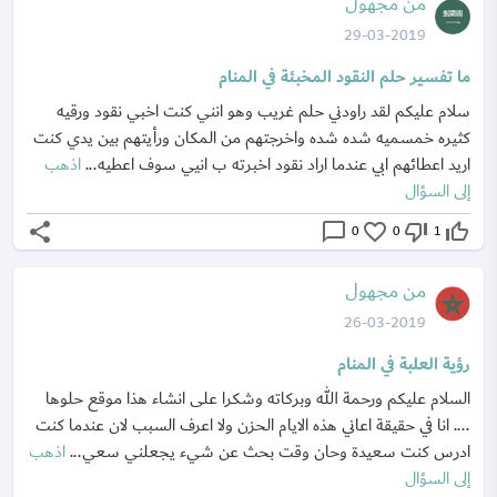
من مجهول
29-03-2019
ما تفسير حلم النقود المخبئة في المنام
‏سلام عليكم لقد راودني حلم غريب وهو انني كنت اخبي نقود ورقيه
كثيره خمسميه شده شده واخرجتهم من المكان ورأيتهم بين يدي كنت
اريد اعطائهم ابي عندما اراد نقود اخبرته ب انيي سوف اعطيه...
اذهب
إلى السؤال
share
chat_bubble_outline
favorite_border
thumb_down_off_alt
thumb_up_off_alt
0
0
1
من مجهول
26-03-2019
رؤية العلبة في المنام
السلام عليكم ورحمة الله وبركاته وشكرا على انشاء هذا موقع حلوها
.... انا في حقيقة اعاني هذه الايام الحزن ولا اعرف السبب لان عندما كنت
ادرس كنت سعيدة وحان وقت بحث عن شيء يجعلني سعي...
اذهب
إلى السؤال