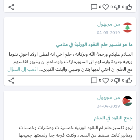
share
chat_bubble_outline
favorite_border
thumb_down_off_alt
thumb_up_off_alt
0
0
0
من مجهول
04-05-2019
ما هو تفسير حلم النقود الورقية في منامي
السلام عليكم ورحمة الله وبركاته ، حلم اخي انه اعطى اولاد اخوتي نقودا
ورقية جديدة وارسلهم الى السوبرماركت واوصاهم ان ينتبهو لانفسهم
مع العلم ان اختي لديها بنتان وصبي والبنت الكبرى...
اذهب إلى السؤال
share
chat_bubble_outline
favorite_border
thumb_down_off_alt
thumb_up_off_alt
0
0
0
من مجهول
24-04-2019
جمع النقود في المنام
ارجو تفسير حلم لم النقود الورقيه خمسينات وعشرات وخمسات
ودنانير كانت تسقط من السماء وكنت فرحه جدا ولممتها جميعها