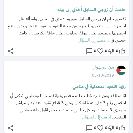
حلمت أن زوجي السابق أخذني إلى بيته
تفسير حلم ان زوجي السابق موجود عندي في المنزل واسأله هل
احضرت ال ٥٠٠ يورو فيخرج من جيبه النقود و يقوم بعدها و يقول نعم
احضرتها ويضعها على غرفة الجلوس على حافة الكرسي و كانت
خمس ق...
اذهب إلى السؤال
share
chat_bubble_outline
favorite_border
thumb_down_off_alt
thumb_up_off_alt
0
0
0
من مجهول
05-10-2019
رؤية النقود المعدنية في منامي
انا مطلقه ومن فتره خطبت لمده قصيره وانفصلنا انا وخطيبي تتكرر في
احلامي رقم 3 على عدة اشكال وهي 3 قطع نقود معدنيه و مراش
سريري 3 طبقات وخلال حلمي حلمت ب باني اقول بانه خطيبي
المنف...
اذهب إلى السؤال
share
chat_bubble_outline
favorite_border
thumb_down_off_alt
thumb_up_off_alt
0
0
0