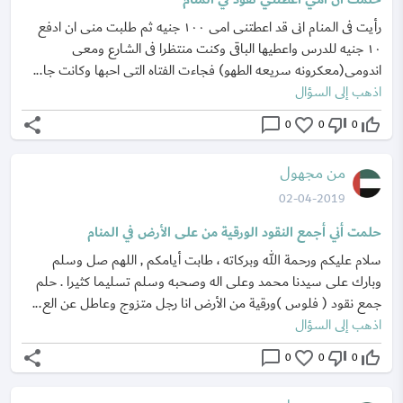
رأيت فى المنام انى قد اعطتنى امى ١٠٠ جنيه ثم طلبت منى ان ادفع
١٠ جنيه للدرس واعطيها الباقى وكنت منتظرا فى الشارع ومعى
اندومى(معكرونه سريعه الطهو) فجاءت الفتاه التى احبها وكانت جا...
اذهب إلى السؤال
share
chat_bubble_outline
favorite_border
thumb_down_off_alt
thumb_up_off_alt
0
0
0
من مجهول
02-04-2019
حلمت أني أجمع النقود الورقية من على الأرض في المنام
سلام عليكم ورحمة الله وبركاته ، طابت أيامكم , اللهم صل وسلم
وبارك على سيدنا محمد وعلى اله وصحبه وسلم تسليما كثيرا . حلم
جمع نقود ( فلوس )ورقية من الأرض انا رجل متزوج وعاطل عن الع...
اذهب إلى السؤال
share
chat_bubble_outline
favorite_border
thumb_down_off_alt
thumb_up_off_alt
0
0
0