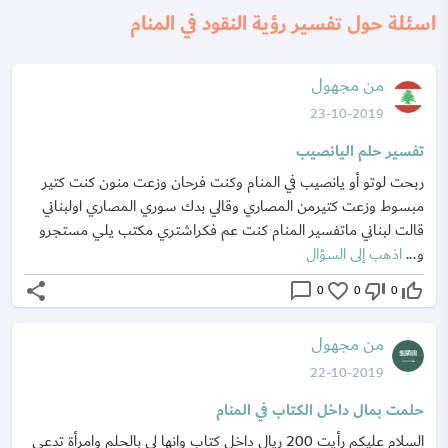
اسئلة حول تفسير رؤية النقود في المنام
من مجهول
23-10-2019
تفسير حلم اليانصيب
ربحت لوتو أو يانصيب في المنام وكنت فرحان وزعت منون كنت كتير
مبسوط وزعت كتيرمن المصاري وقالي بدك سوري المصاري اولبناني
قالت لبناني ماتفسير المنام كنت عم فكراشتري مكتب يلي مستجرو
و...
اذهب إلى السؤال
share
chat_bubble_outline
favorite_border
thumb_down_off_alt
thumb_up_off_alt
0
0
0
من مجهول
22-10-2019
حلمت بمال داخل الكتاب في المنام
السلام عليكم رأيت 200 ريال داخل كتاب وانها لي بالحلم وامرأة تدعى