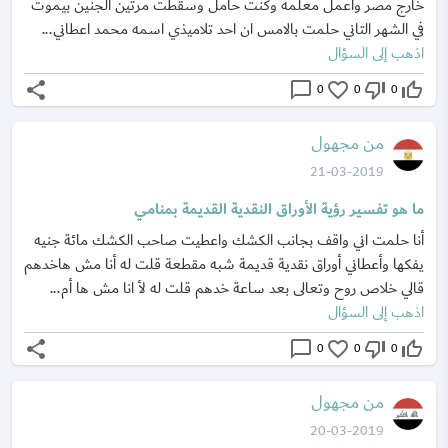
خارج مصر واعمل معلمه وكنت حامل وسقطت مرتين الجنين بيموت
في الشهر التاني حلمت بالامس ان احد تلاميذي اسمه محمد اعطاني...
اذهب إلى السؤال
share
chat_bubble_outline
favorite_border
thumb_down_off_alt
thumb_up_off_alt
0
0
0
من مجهول
21-03-2019
ما هو تفسير رؤية الأوراق النقدية القديمة بمنامي
أنا حلمت اني واقف بجانب الكشك واعطيت صاحب الكشك مائة جنيه
يفكها وأعطاني أوراق نقدية قديمة شبه مقطعة قلت له أنا مش هاخدهم
قالي خلاص روح وتعالى بعد ساعة خدهم قلت له لأ انا مش ها أم...
اذهب إلى السؤال
share
chat_bubble_outline
favorite_border
thumb_down_off_alt
thumb_up_off_alt
0
0
0
من مجهول
20-03-2019