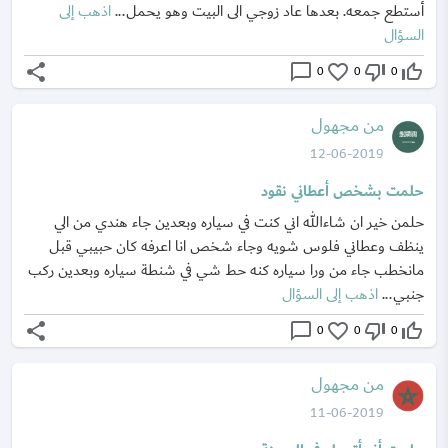
أستطع جمعه. بعدها عاد زوجي الى البيت وهو يحمل...
اذهب إلى
السؤال
share
chat_bubble_outline
favorite_border
thumb_down_off_alt
thumb_up_off_alt
0
0
0
من مجهول
12-06-2019
حلمت بشخص أعطاني نقود
حلمن خير ان شاءالله اني كنت في سياره وبعدين جاء هندي من الي
ينظف وعطاني فلوس شويه وجاء شخص انا اعرفه كان حبيبي قبل
مانخطب جاء من ورا سياره كنه حط شي في شنطة سياره وبعدين ركب
جنبي...
اذهب إلى السؤال
share
chat_bubble_outline
favorite_border
thumb_down_off_alt
thumb_up_off_alt
0
0
0
من مجهول
11-06-2019