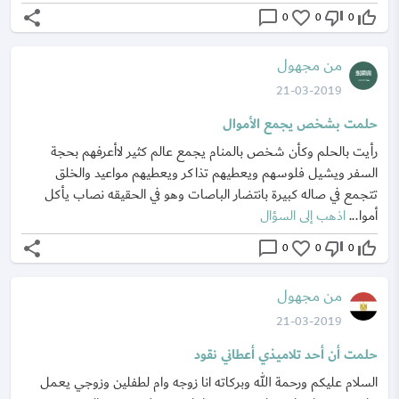
share
chat_bubble_outline
favorite_border
thumb_down_off_alt
thumb_up_off_alt
0
0
0
من مجهول
21-03-2019
حلمت بشخص يجمع الأموال
رأيت بالحلم وكأن شخص بالمنام يجمع عالم كثير لاأعرفهم بحجة
السفر ويشيل فلوسهم ويعطيهم تذاكر ويعطيهم مواعيد والخلق
تتجمع في صاله كبيرة بانتضار الباصات وهو في الحقيقه نصاب يأكل
أموا...
اذهب إلى السؤال
share
chat_bubble_outline
favorite_border
thumb_down_off_alt
thumb_up_off_alt
0
0
0
من مجهول
21-03-2019
حلمت أن أحد تلاميذي أعطاني نقود
السلام عليكم ورحمة الله وبركاته انا زوجه وام لطفلين وزوجي يعمل