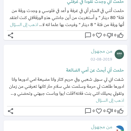
حلمت أني وجدت نقوداً في غرفتي
حلمت أنني في المنام أني في غرفة و أعد في فلوسي و وجدت ورقة من
فئة" 80 دينار " و أستغربت من أين جاءتني هذهِ الورقةلاني كنت اعتقد
أنها ورقة من فئة " 8 دينار " وفرحت بها علما انه لا...
اذهب إلى السؤال
share
chat_bubble_outline
favorite_border
thumb_down_off_alt
thumb_up_off_alt
0
0
0
من مجهول
02-08-2019
حلمت أني أبحث عن أمي الضائعة
شفت اني لي سوق شعبي وفي حريم كثار وانا مضيعة امي ادورها وانا
ادورها طلعت لي حرمة وسلمت علي سلام حار كانها تعرفني من زمان
وتقولي يحيلك انتي بنت فلانه؟قلت ايوا وباست جبهتي وتحضني و...
اذهب إلى السؤال
share
chat_bubble_outline
favorite_border
thumb_down_off_alt
thumb_up_off_alt
0
0
0
من مجهول