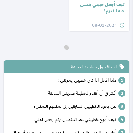
كيف أجعل حبيبي ينسى
حبه القديم؟
08-01-2024
query_builder
اسئلة حول خطيبته السابقة
local_offer
ماذا افعل اذا كان خطيبي يخونني؟
أفكر في أن أتقدم لخطيبة صديقي السابقة
هل يعود الخطيبين السابقين إلى بعضهم البعض؟
كيف أرجع خطيبتي بعد الانفصال رغم رفض اهلي
أعاني من الحزن والحيرة بسبب ظهور حبيبتي من جديد في حياتي