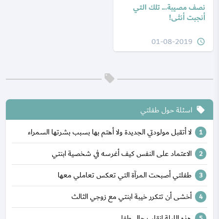
نصف مصيبة... تلك التي
أنجبت أنثى!
01-08-2019
query_builder
اسئلة حول طفلتي
local_offer
لا أتقبل مولودتي الجديدة ولا أهتم بها بسبب بشرتها السمراء
الاعتماد على النفس كيف أغرسه في شخصية ابنتي
طفلتي أصبحت المرآة التي تعكس تعاملي معها
أخشى أن تتكرر خيبة ابنتي مع زوجي الثالث
هذه الليلة انقلب حال طفلي