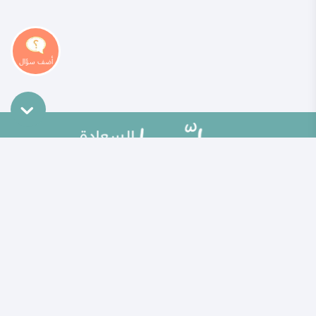
خريطة الموقع
تطوير الذات
مقالات
تحديات الحياة الزوجية
ألو حلوها
أطفال ومراهقون
حلوها تي في
الصحة العامة
الاختبارات