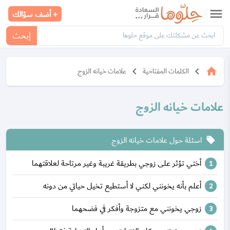
menu
+ أضف سؤالك
إبحث
keyboard_arrow_left
keyboard_arrow_left
home
الكلمات المفتاحية
علامات خيانه الزوج
علامات خيانه الزوج
اسئلة حول علامات خيانه الزوج
local_offer
أختي تؤثر على زوجي بطريقة غريبة وغير مرتاحة لعلاقتهما
أعلم بأنه يخونني لكني لا أستطيع تخيل حياتي من دونه
زوجي يخونني مع متزوجة وأفكر في فضحهما