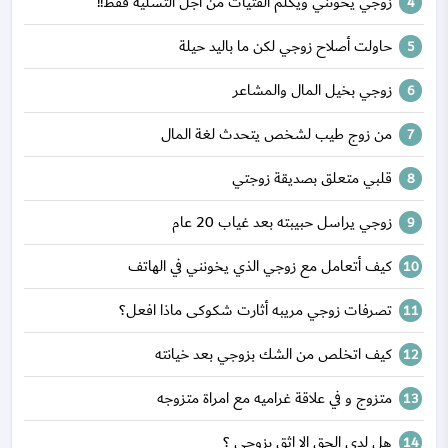
زوجي يخونني ويكلم الفتيات من أجل التسلية فقط!!
حاولت أصلاح زوجي لكن ما باليد حيلة
زوجي بخيل المال والمشاعر
من زوج طيب لشخص يتحدث لغة المال
قلبي متعلق بصديقة زوجتي
زوجي يراسل حبيبته بعد غياب 20 عام
كيف أتعامل مع زوجي الذي يخونني في الهاتف
تصرفات زوجي مريبه أثارت شكوكى ماذا افعل؟
كيف اتخلص من الشك بزوجي بعد خيانته
متزوج و في علاقة غراميه مع امراة متزوجه
هل لدي الحق الا اثق بزوجي ؟