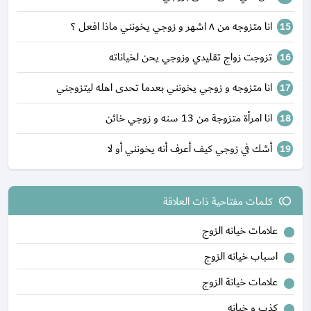
انا متزوجه من ٨ اشهر و زوجي يخونني ماذا افعل ؟
تزوجت زواج تقليدي وزوجي يحن لخياناته
انا متزوجه و زوجي يخونني بعدما تحدى اهله ليتزوجني
انا امرأة متزوجة من 13 سنه و زوجي خائن
أشك في زوجي كيف أعرف أنه يخونني أو لا
كلمات مفتاحية ذات العلاقة
toll
علامات خيانه الزوج
اسباب خيانه الزوج
علامات خيانة الزوج
كذب و خيانه