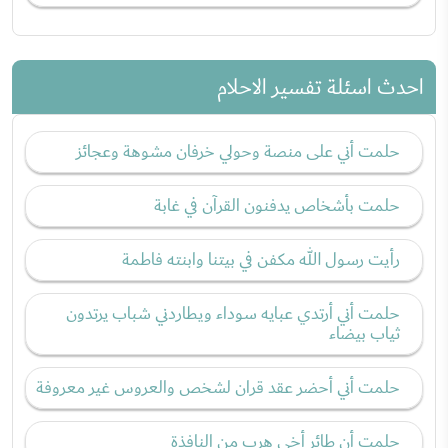
احدث اسئلة تفسير الاحلام
حلمت أني على منصة وحولي خرفان مشوهة وعجائز
حلمت بأشخاص يدفنون القرآن في غابة
رأيت رسول الله مكفن في بيتنا وابنته فاطمة
حلمت أني أرتدي عبايه سوداء ويطاردني شباب يرتدون
ثياب بيضاء
حلمت أني أحضر عقد قران لشخص والعروس غير معروفة
حلمت أن طائر أخي هرب من النافذة