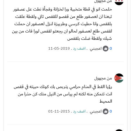
من مجهول
حلمت انو في قطة متخبية ورا لخزانة وفجأة نطت عل عصفور
تبعنا ان لعصفور طلع من قفصو للقفص تاني ولقطة علقت
بلقفص وانا حطيت كرسي وطربيزة لنزل لعصفور ان حملت
لقفص طلع لعصفور لحالو ان رجعتو لقفص لورا فات من بين
شبك ولقطة ضلت بلقفص
اعجبني
.
اضف رد
.
11-05-2019
0
من مجهول
رؤيا القط في المنام حرامي يتربص بك كونك حبيته في قفص
انت تتمكن منه لكنه لم يياس من النيل منك كن حذرا من
المحيط
اعجبني
.
اضف رد
.
01-11-2015
0