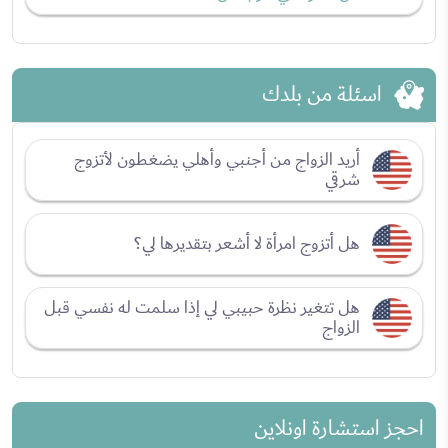
اسئلة من بلدك
أريد الزواج من أجنبي وأهلي يضغطون لأتزوج
شرقي
هل أتزوج امرأة لا أشعر بتقديرها لي؟
هل تتغير نظرة حبيبي لي إذا سلمت له نفسي قبل
الزواج
احجز استشارة اونلاين