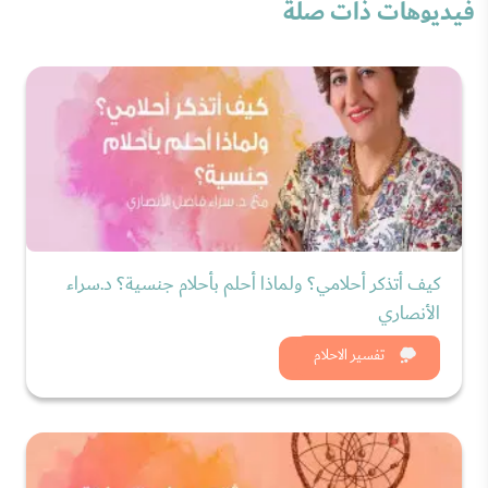
فيديوهات ذات صلة
كيف أتذكر أحلامي؟ ولماذا أحلم بأحلام جنسية؟ د.سراء
الأنصاري
شاهد الان
تفسير الاحلام