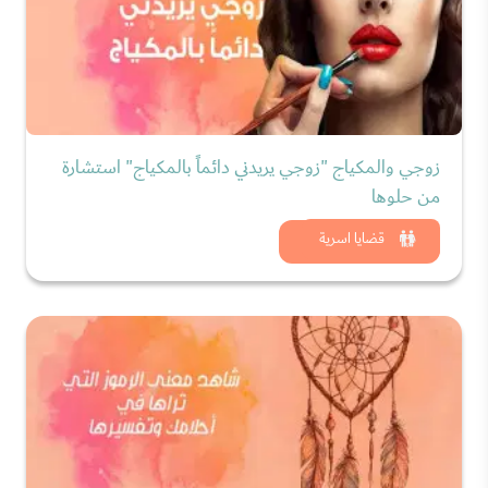
زوجي والمكياج "زوجي يريدني دائماً بالمكياج" استشارة
من حلوها
شاهد الان
قضايا اسرية