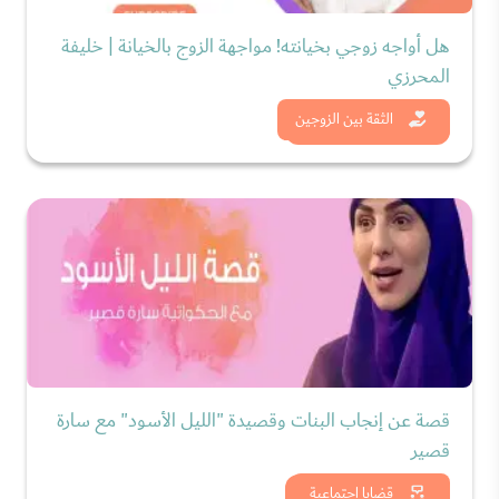
هل أواجه زوجي بخيانته! مواجهة الزوج بالخيانة | خليفة
المحرزي
شاهد الان
الثقة بين الزوجين
قصة عن إنجاب البنات وقصيدة "الليل الأسود" مع سارة
قصير
شاهد الان
قضايا اجتماعية