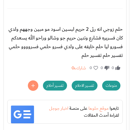
حلم زوجي انه رئى 2 حريم لبسين اسود مو مبين وجههم ولدي
كان فسريره فشارع وتنين حريم جو وشالو وراحو الله يسعدكم
فسورو ليا حلم خايفه على ولدي فسرو حلمي فسروووو حلمي
تفسير حلم تفسير حلم
شارك
0
0
0
منوعات
تفسير الاحلام
تفسير أحلام
تابعوا
موقع حلوها
على منصة
اخبار جوجل
لقراءة أحدث المقالات