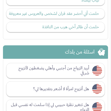
ثياب بيضاء
حلمت أني أحضر عقد قران لشخص والعروس غير معروفة
حلمت أن طائر أخي هرب من النافذة
اسئلة من بلدك
أريد الزواج من أجنبي وأهلي يضغطون لأتزوج
شرقي
هل أتزوج امرأة لا أشعر بتقديرها لي؟
هل تتغير نظرة حبيبي لي إذا سلمت له نفسي قبل
الزواج