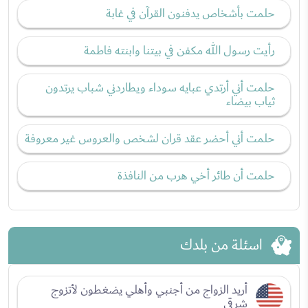
حلمت بأشخاص يدفنون القرآن في غابة
رأيت رسول الله مكفن في بيتنا وابنته فاطمة
حلمت أني أرتدي عبايه سوداء ويطاردني شباب يرتدون
ثياب بيضاء
حلمت أني أحضر عقد قران لشخص والعروس غير معروفة
حلمت أن طائر أخي هرب من النافذة
اسئلة من بلدك
أريد الزواج من أجنبي وأهلي يضغطون لأتزوج
شرقي