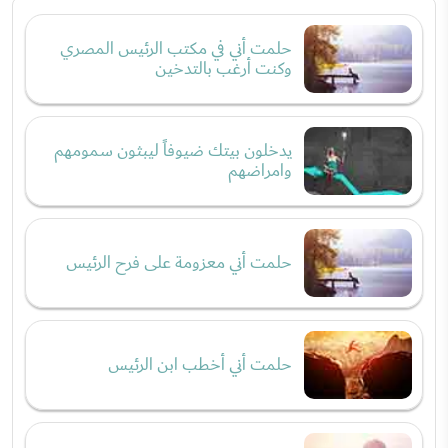
حلمت أني في مكتب الرئيس المصري
وكنت أرغب بالتدخين
يدخلون بيتك ضيوفاً ليبثون سمومهم
وامراضهم
حلمت أني معزومة على فرح الرئيس
حلمت أني أخطب ابن الرئيس