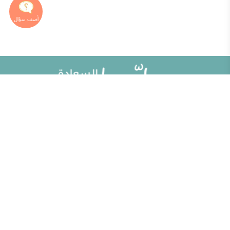
خريطة الموقع
تطوير الذات
مقالات
تحديات الحياة الزوجية
ألو حلوها
أطفال ومراهقون
حلوها تي في
الصحة العامة
الاختبارات
إضاءات للنفس الإنسانية
الكلمات المفتاحية
منوعات
حاسبة الحمل الولادة
مطبخ حلوها
خبراؤنا