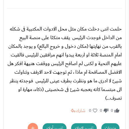
حلمت اننى دخلت مكان مثل محل الادوات المكتبية فى شكله
من الداخل فوجدت الرئيس يقف متكئا على منصة البيع
بالقرب من نهايتها (مكان دخول و خروج البائع) و يوجد بالمكان
امام المنصة ثلاثة او اربعة يبدوا انهم مرافقين للرئيس فالقيت
عليهم التحية و لكنى لم اصافح الرئيس ووقفت هنيهة افكر هل
الافضل المصافحة ام ماذا ، ثم توجهت لاحد الارفف وتناولت
شيئ لا ادرى ما هو ونظرت بطرف عينى للرئيس فوجدته ينظر
الى مبتسما كانه يعجبه شيئ فى شخصيتى (ذكاء، مهارة او
تصرف...)
شارك
0
0
0
منوعات
تفسير الاحلام
تفسير أحلام