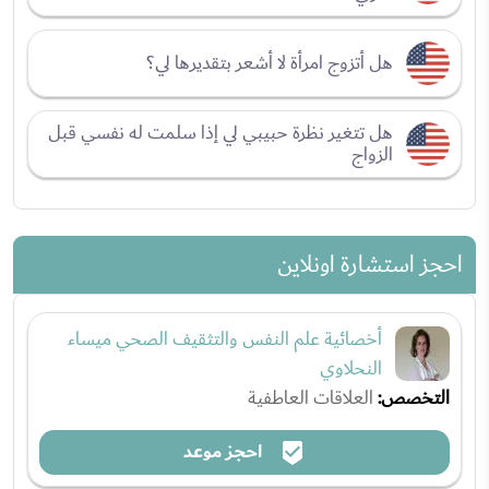
هل أتزوج امرأة لا أشعر بتقديرها لي؟
هل تتغير نظرة حبيبي لي إذا سلمت له نفسي قبل
الزواج
احجز استشارة اونلاين
أخصائية علم النفس والتثقيف الصحي ميساء
النحلاوي
التخصص:
العلاقات العاطفية
احجز موعد