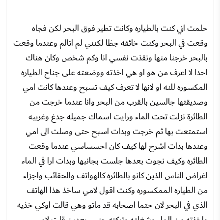
حلمت اني كنت بالطياره وكانت تطير فوق البحر لكن فجاه
وقعت في البحر وكنت خائفه جظا لكنني لم اتالم وعندما وقعت
بالبحر خرجنا منها ونقذت نفسي انا وكم شخص وكان هناك
احدا لا اعرف من هو او هي اخذته ووضعته على جناح الطياره
المكسوره للنه او لانها لا تعرف كيف تسبح وعندها كانت امي
وصديقتها جالسين بالقرب من البحر وانا عندما خرجت من
الطائرة نزلت تحت الماء ورايت اسماك جميله جدغ وغريبه
استمتعت بها ثم خرجت وبدات اسبح حتى وصلت الى امي
وعندها بدات اشرح لها كيف كان احسساسي عندما وقعت
الطائره وكيف نجوت بعدها جلست بجانبها وبدات ارا في الماء
اغراض الناس الذين كانو بالطائره كالهواتف والحقائب واجزاء
من الطياره الممكسوره وكنت اقول لامي ساخذ هذا الهاتف
الذي في البحر لان حتما اصحابه قد ماتو وهي قالت اوكي خذيه
واخذته من الماء وشغلته وتركته جنبي بعدين قلت لامي