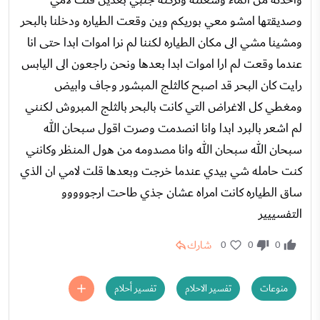
وصديقتها امشو معي بوريكم وين وقعت الطياره ودخلنا بالبحر
ومشينا مشي الى مكان الطياره لكننا لم نرا اموات ابدا حتى انا
عندما وقعت لم ارا اموات ابدا بعدها ونحن راجعون الى اليابس
رايت كان البحر قد اصبح كالثلج المبشور وجاف وابيض
ومغطي كل الاغراض التي كانت بالبحر بالثلج المبروش لكنني
لم اشعر بالبرد ابدا وانا انصدمت وصرت اقول سبحان الله
سبحان الله سبحان الله وانا مصدومه من هول المنظر وكانني
كنت حامله شي بيدي عندما خرجت وبعدها قلت لامي ان الذي
ساق الطياره كانت امراه عشان جذي طاحت ارجووووو
التفسييير
شارك
0
0
0
منوعات
تفسير الاحلام
تفسير أحلام