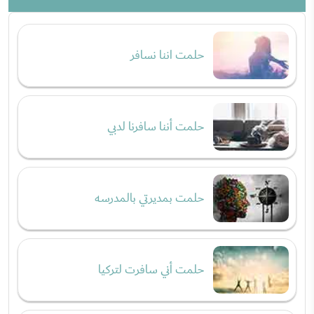
حلمت اننا نسافر
حلمت أننا سافرنا لدبي
حلمت بمديرتي بالمدرسه
حلمت أني سافرت لتركيا