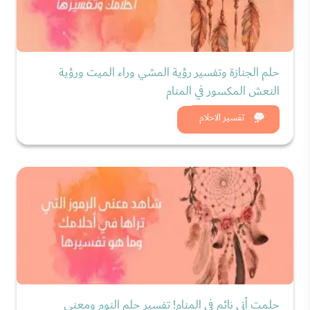
حلم الجنازة وتفسير رؤية المشي وراء الميت ورؤية
النعش المكسور في المنام
شاهد الان
تفسير الاحلام
حلمت أني نائم في المنام! تفسير حلم النوم ومعنى