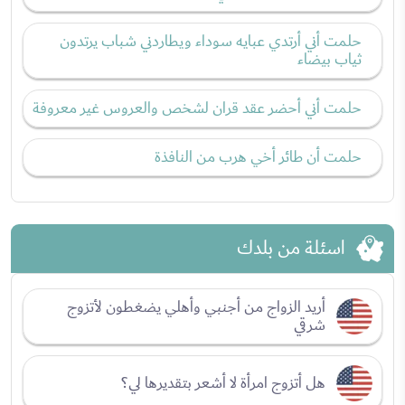
حلمت أني أرتدي عبايه سوداء ويطاردني شباب يرتدون
ثياب بيضاء
حلمت أني أحضر عقد قران لشخص والعروس غير معروفة
حلمت أن طائر أخي هرب من النافذة
اسئلة من بلدك
أريد الزواج من أجنبي وأهلي يضغطون لأتزوج
شرقي
هل أتزوج امرأة لا أشعر بتقديرها لي؟