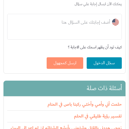
يمكنك الآن ارسال إجابة علي سؤال
أضف إجابتك على السؤال هنا
كيف تود أن يظهر اسمك على الاجابة ؟
سجّل الدخول
ارسل كمجهول
أسئلة ذات صلة
حلمت أني وأمي وأختي ركبنا باص في المنام
تفسير رؤية طليقي في الحلم
زوجي هددني بالقتل وشتمني بأبشع الشتائم إن لم اعد الى البيت