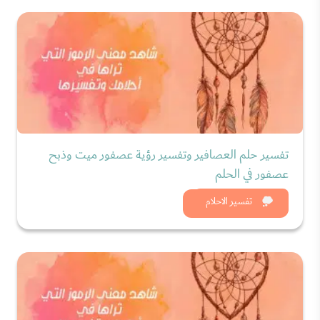
تفسير حلم العصافير وتفسير رؤية عصفور ميت وذبح
عصفور في الحلم
شاهد الان
تفسير الاحلام