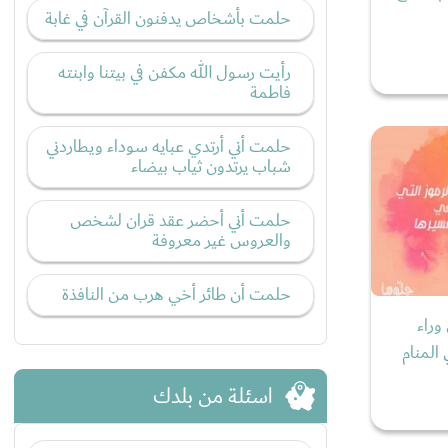
حلمت بأشخاص يدفنون القرآن في غابة
رأيت رسول الله مكفن في بيتنا وابنته
فاطمة
حلمت أني أرتدي عبايه سوداء ويطاردني
شباب يرتدون ثياب بيضاء
حلمت أني أحضر عقد قران لشخص
والعروس غير معروفة
حلمت أن طائر أخي هرب من النافذة
وراء
المنام
اسئلة من بلدك