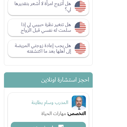
هل أتزوج امرأة لا أشعر بتقديرها
لي؟
هل تتغير نظرة حبيبي لي إذا
سلمت له نفسي قبل الزواج
هل يجب إعادة زوجتي المريضة
إلى أهلها بعد ما اكتشفته
احجز استشارة اونلاين
المدرب وسام بطاينة
التخصص:
مهارات الحياة