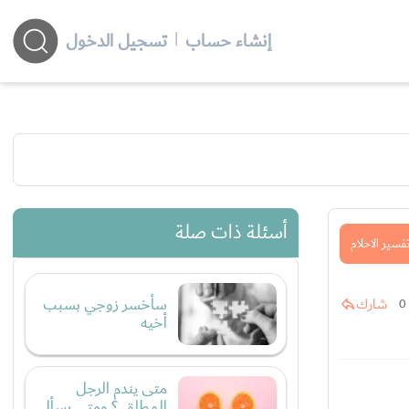
إنشاء حساب
|
تسجيل الدخول
أسئلة ذات صلة
فسير الاحلام
سأخسر زوجي بسبب
شارك
0
أخيه
متى يندم الرجل
المطلق ؟ ومتى يسأل