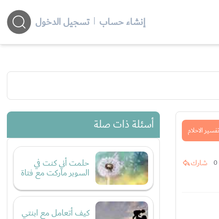
إنشاء حساب
|
تسجيل الدخول
أسئلة ذات صلة
فسير الاحلام
حلمت أني كنت في
شارك
0
السوبر ماركت مع فتاة
كيف أتعامل مع ابنتي