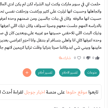
حلمت اني في سوبر ماركت وكنت اريد الشراء لكن لم يكن لدي الما
واتجاهلها وحسيت انها ثرثرت علي كثير وركضت وزحلقت نفسي تح
حسيت انها مالوفه وكان في بنات جالسين ومن ضمنهم وحده اعرفها ز
بالدراسه المهم جلست معهم وصرنا نسولف وكان ذيك اللي اعرفها اس
وذيك البنت اللي تلاحقني حسيتها مو غريبه علي.وبعدين كان في ص
وحده اعرفها كاني انا واهلي بنسافر او بننقل وانا احزم اغراضي ب
مابينها وبيني شي ابد.وكاننا صرنا بتركيا وقلت تركيا كريمين لانهم ج
شارك
0
0
0
منوعات
تفسير الاحلام
تفسير أحلام
تابعوا
موقع حلوها
على منصة
اخبار جوجل
لقراءة أحدث ا