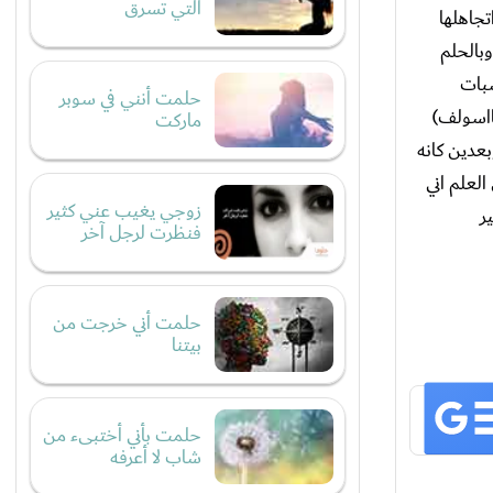
التي تسرق
جاهلها
بالحلم
سبات
حلمت أنني في سوبر
ااسولف)
ماركت
عدين كانه
لعلم اني
زوجي يغيب عني كثير
ر
فنظرت لرجل آخر
حلمت أني خرجت من
بيتنا
حلمت بأني أختبىء من
شاب لا أعرفه