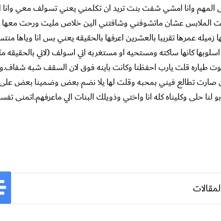
ل المهم وانا امشي شفت بنت تريد ان تكلمني يعني تسولف معي وانا ات
ت الملابس عشان ماتشوفني وشافتني الين خلاص مليت ورحت معها و
ميله عمرها تقريبا بالعشرين اعرفها بالحقيقه يعني بس انا وياها منت
لوبها كانها ساكته ومستحيه او مستغربه اني اسولف (لاني بالحقيقه م
وت طياره قلت يارب احفظنا وكانت باينه فوق لان السقف شبه شفاف.وب
عدين صارت تطالع فيني بمحبه وقلت لها يلا نضم بعض وضمينا بعض على ا
ابو لنا حلى وكليناه كله انا واختي وذويلك البنات الي ماعرفهم.اتمنى تفسي
لمقالات