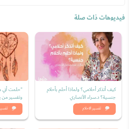
فيديوهات ذات صلة
كيف أتذكر أحلامي؟ ولماذا أحلم بأحلام
"حلمت أني مت
جنسية؟ د.سراء الأنصاري
وتفسير من ير
شاهد الان
شاه
تفسير الاحلام
تفسير 