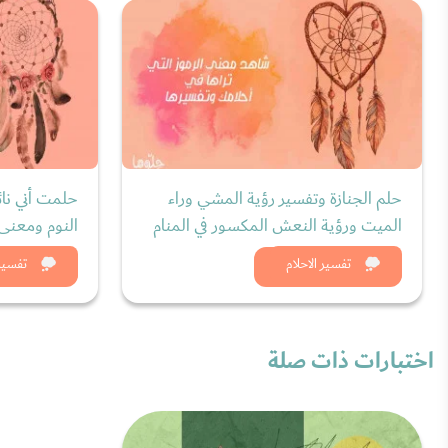
حلم الجنازة وتفسير رؤية المشي وراء
حلمت أني نائ
الميت ورؤية النعش المكسور في المنام
النوم ومعنى 
شاهد الان
شاه
تفسير الاحلام
تفسير 
اختبارات ذات صلة