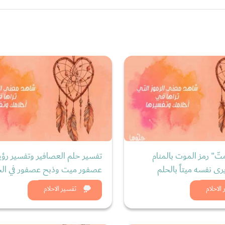
ّ" رمز الموت بالمنام
تفسير حلم العصافير وتفسير رؤي
ى نفسه ميتاً بالحلم
عصفور ميت وذبح عصفور في الح
د الان
شاهد الان
الاحلام
تفسير الاحلام