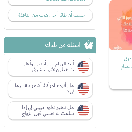
حلمت أن طائر أخي هرب من النافذة
اسئلة من بلدك
ديق
أريد الزواج من أجنبي وأهلي
لمنام
يضغطون لأتزوج شرقي
هل أتزوج امرأة لا أشعر بتقديرها
لي؟
هل تتغير نظرة حبيبي لي إذا
سلمت له نفسي قبل الزواج