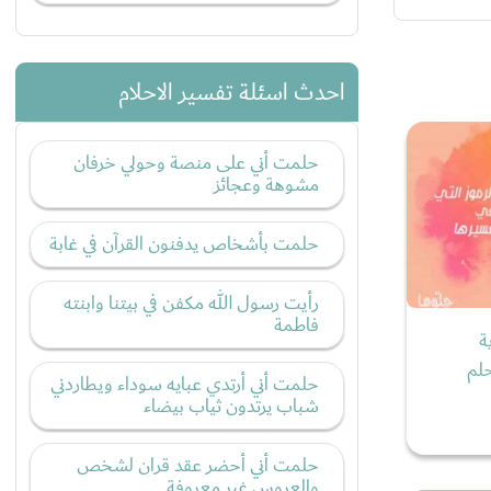
احدث اسئلة تفسير الاحلام
حلمت أني على منصة وحولي خرفان
مشوهة وعجائز
حلمت بأشخاص يدفنون القرآن في غابة
رأيت رسول الله مكفن في بيتنا وابنته
فاطمة
ة
لم
حلمت أني أرتدي عبايه سوداء ويطاردني
شباب يرتدون ثياب بيضاء
حلمت أني أحضر عقد قران لشخص
والعروس غير معروفة