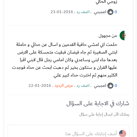
زوجي الحالي
اعجبني
.
اضف رد
.
23-01-2016
0
من مجهول
حلمت اني امشي حافية القدمين و اسال عن حدائي و حاملة
ابنتي الصغيرة ثم جاء فيضان فبقيت متمسكة على الارض
بعدها جاء ابني وساعدني وكان امامي رجل قال لابني اقرا
عليها القران و ستكون بخير ثم دهبت ابحث عن حداء فوجدت
الكثير منهم ثم اخترت حداء كبير علي
اعجبني
.
اضف رد
.
عرض الردود
.
22-01-2016
0
شارك في الاجابة على السؤال
يمكنك الآن ارسال إجابة علي سؤال
أضف إجابتك على السؤال هنا