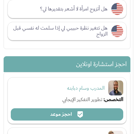
هل أتزوج امرأة لا أشعر بتقديرها لي؟
هل تتغير نظرة حبيبي لي إذا سلمت له نفسي قبل
الزواج
احجز استشارة اونلاين
المدرب وسام دبابنه
التخصص:
تطوير التفكير الإيجابي
احجز موعد