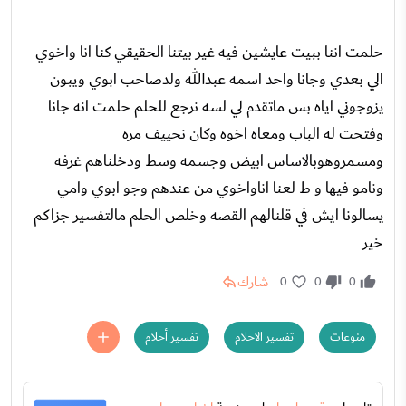
حلمت اننا ببيت عايشين فيه غير بيتنا الحقيقي كنا انا واخوي
الي بعدي وجانا واحد اسمه عبدالله ولدصاحب ابوي ويبون
يزوجوني اياه بس ماتقدم لي لسه نرجع للحلم حلمت انه جانا
وفتحت له الباب ومعاه اخوه وكان نحييف مره
ومسمروهوبالاساس ابيض وجسمه وسط ودخلناهم غرفه
ونامو فيها و ط لعنا اناواخوي من عندهم وجو ابوي وامي
يسالونا ايش في قلنالهم القصه وخلص الحلم مالتفسير جزاكم
خير
شارك
0
0
0
منوعات
تفسير الاحلام
تفسير أحلام