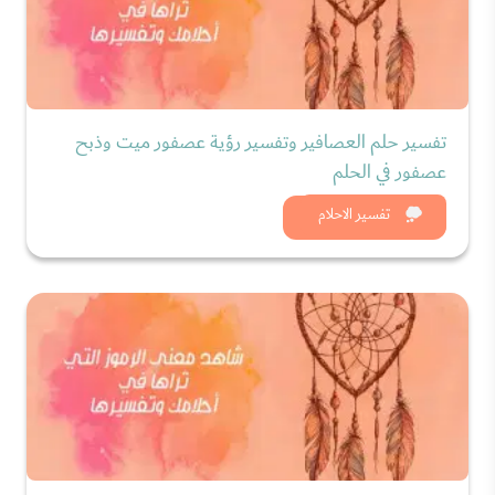
تفسير حلم العصافير وتفسير رؤية عصفور ميت وذبح
عصفور في الحلم
شاهد الان
تفسير الاحلام