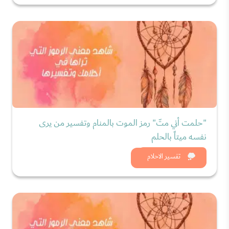
"حلمت أني متّ" رمز الموت بالمنام وتفسير من يرى
نفسه ميتاً بالحلم
شاهد الان
تفسير الاحلام