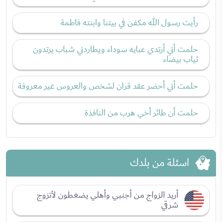
رأيت رسول الله مكفن في بيتنا وابنته فاطمة
حلمت أني أرتدي عبايه سوداء ويطاردني شباب يرتدون
ثياب بيضاء
حلمت أني أحضر عقد قران لشخص والعروس غير معروفة
حلمت أن طائر أخي هرب من النافذة
اسئلة من بلدك
أريد الزواج من أجنبي وأهلي يضغطون لأتزوج
شرقي