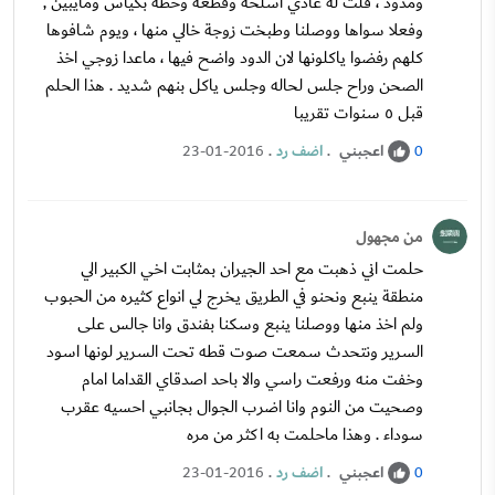
ومدود ، قلت له عادي اسلخه وقطعه وحطه بكياس ومايبين ,
وفعلا سواها ووصلنا وطبخت زوجة خالي منها ، ويوم شافوها
كلهم رفضوا ياكلونها لان الدود واضح فيها ، ماعدا زوجي اخذ
الصحن وراح جلس لحاله وجلس ياكل بنهم شديد . هذا الحلم
قبل ٥ سنوات تقريبا
اعجبني
.
اضف رد
.
23-01-2016
0
من مجهول
حلمت اني ذهبت مع احد الجيران بمثابت اخي الكبير الي
منطقة ينبع ونحنو في الطريق يخرج لي انواع كثيره من الحبوب
ولم اخذ منها ووصلنا ينبع وسكنا بفندق وانا جالس على
السرير ونتحدث سمعت صوت قطه تحت السرير لونها اسود
وخفت منه ورفعت راسي والا باحد اصدقاي القداما امام
وصحيت من النوم وانا اضرب الجوال بجانبي احسيه عقرب
سوداء . وهذا ماحلمت به اكثر من مره
اعجبني
.
اضف رد
.
23-01-2016
0