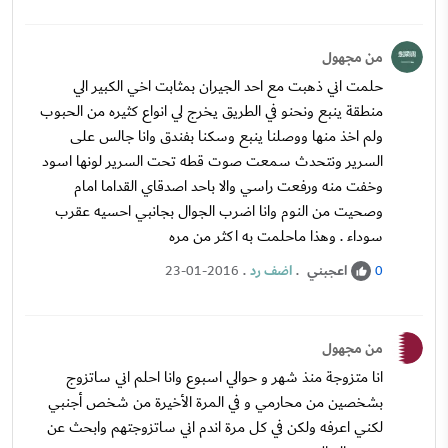
من مجهول
حلمت اني ذهبت مع احد الجيران بمثابت اخي الكبير الي
منطقة ينبع ونحنو في الطريق يخرج لي انواع كثيره من الحبوب
ولم اخذ منها ووصلنا ينبع وسكنا بفندق وانا جالس على
السرير ونتحدث سمعت صوت قطه تحت السرير لونها اسود
وخفت منه ورفعت راسي والا باحد اصدقاي القداما امام
وصحيت من النوم وانا اضرب الجوال بجانبي احسيه عقرب
سوداء . وهذا ماحلمت به اكثر من مره
اعجبني
.
اضف رد
.
23-01-2016
0
من مجهول
انا متزوجة منذ شهر و حوالي اسبوع وانا احلم اني ساتزوج
بشخصين من محارمي و في المرة الأخيرة من شخص أجنبي
لكني اعرفه ولكن في كل مرة اندم اني ساتزوجتهم وابحث عن