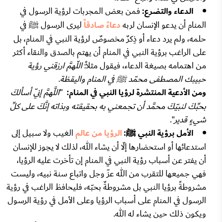
الدعاء والتضرع:
فمن بعض المجربات لرؤية الرسول في
المنام أن يدعو الإنسان لربه
دعاءً صادقاً
ليرى الرسول ﷺ في
حلمه، ولم يرد دعاء أو ذِكرٌ مخصوصٌ لرؤية النبي في المنام، بل
على الراغب برؤية النبي في المنام أن يهتم بالصدق والنقاء أكثر
من اهتمامه بصيغة الدعاء، فيقول مثلاً:
اللّهمَّ ارزقني رؤية
حبيبك المصطفى محمّد ﷺ في المنام واليقظة
.
ومن الأدعية المنتشرة لرؤيا النبي في المنام:
"
اللَّهمَّ إنّي أسألكَ
بحبِّكَ لنبيّكَ محمَّد أن تجمعني به بحقيقته وبذاته إنَّكَ على كلِّ
شيءٍ قدير
".
الأمل برؤية النبي ﷺ:
الرؤيا من عالم
الغيب ولا سبيل إلى
استدعائها أو استحضارها إلّا أن يشاء الله، لذلك لا يجوز للإنسان
أن يفتر عن أسباب رؤية النبي في المنام إن تأخرت عليه الرؤيا،
فهي جميعها للتقرب من الله عزّ وجل واتباع سنة نبيه، وليست
مشروطةً برؤيا النبي بل مشروطةٌ بحبّه، فليحافظ الراغب في رؤية
الرسول في المنام على أسباب الرؤيا وعلى الأمل في رؤية الرسول
ويكون ذلك حين يشاء له الله.