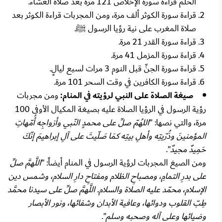
الحلم قراءة سورة الإخلاص 121 مرة بعد صلاة العشاء.
قراءة سورة الكوثر ألف مرة، ومن المجربات قراءة الكوثر بعد
صلاة المغرب على نية رؤيا الرسول ﷺ.
قراءة سورة القدر 21 مرة.
قراءة سورة المزمل 41 مرة.
قراءة سورة الجنِّ قبل النوم 3 مرات لسبع ليالٍ.
قراءة سورة الكافرين في وقت السحر 101 مرة.
صيغة الصلاة على النبي لرؤيته في المنام:
ومن مجربات
رؤية الرسول في الرؤيا الصلاة عليه بصيغة المكيال الأوفى 100
مرة، والتي نصها: "
اللهُمّ صلِّ على محمدٍ النّبي وأزواجِه أُمّهاتِ
المؤمنينَ وذُرّيتِه وأهلِ بيتِه كمَا صَلّيتَ على آلِ إبراهيمَ إنّكَ
حَمِيدٌ مجيدٌ
".
ومن الصيغ المجربات لرؤية الرسول في المنام أيضاً: "
اللَّهمَّ صلِّ
على بدرِ التمامِ، ومصباحِ الظلام ومفتاحِ دارِ السلام، وشمس دين
الإسلام، محمّد عليه الصلاة والسلام. اللَّهمَّ صلِّ على سيدنا محمَّد
طِبّ القلوب ودوائها، وعافية الأبدان وشفائها، ونور الأبصار
وضيائها وعلى آله وصحبه وسلم
".