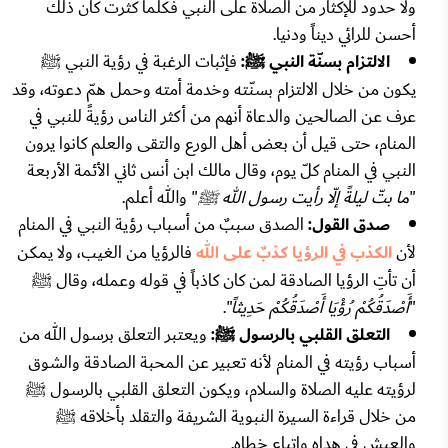
ولا حدود للإكثار من الصلاة على النبي فكلما كثرت كان ذلك
أحسن للرائي ديناً ودنيا.
الالتزام بسنّة النبي ﷺ:
فإثبات الرغبة في رؤية النبي ﷺ
يكون من خلال الالتزام بسنّته وخدمة أمته وحمل همّ دعوته، وقد
عرف عن الصالحين والدعاة أنهم من أكثر الناس رؤيةً للنبي في
المنام، حتى قيل أن بعض أهل الورع والتقى والعلم كانوا يرون
النبي في المنام كلّ يوم، وقال مالك ابن أنس ثاني الأئمة الأربعة
"
ما بتّ ليلةً إلّا رأيت رسول الله ﷺ
" والله أعلم.
صدق القول:
الصدق سببٌ من أسباب رؤية النبي في المنام
لأن
الكذب في الرؤيا كذبٌ على الله
فالرؤيا من الغيب، ولا يمكن
أن تأتِ الرؤيا الصادقة لمن كان كاذباً في قوله وعمله، وقال ﷺ
"
أَصْدَقُكُمْ رُؤْيَا أَصْدَقُكُمْ حَدِيثاً
".
التعلق القلبي بالرسول ﷺ:
ويعتبر التعلق برسول الله من
أسباب رؤيته في المنام لأنه تعبير عن المحبة الصادقة والشوق
لرؤيته عليه الصلاة والسلام، ويكون التعلق القلبي بالرسول ﷺ
من خلال قراءة السيرة النبوية الشريفة والتقلد بأخلاقه ﷺ
والعيش في هداه واتباع خطاه.