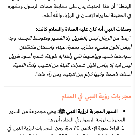
اليقظة" أن هذا الحديث يدل على مطابقة صفات الرسول ومظهره
في الحقيقة لما يراه الإنسان في الرؤيا، والله أعلم.
وصفات النبي أنه كان عليه الصلاة والسلام كانت:
"
ربعة من الرجال ليس بالطويل ولا القصير ومتوسط الجسد، وجه
أبيض اللون مضيء مشرّب بحمرة، عيناه واسعتان مكحّلتان
سوادهما شديد وبياضهما نقي وأهدابه طويلة، شعره أسود طويل
ليس فيه إلا بياض قليل شعرات قليلة من الشيب وكثّ اللحية،
أسنانه ناصعة وفيها فراغ بين ثنيتيه، ومن رآه هابه
".
مجربات رؤية النبي في المنام
السور المجربة لرؤية النبي ﷺ:
وهي مجموعة من السور
المجربات لرؤية الرسول في المنام، أبرزها:
قراءة سورة الإخلاص 70 مرة، ومن المجربات لرؤية النبي في