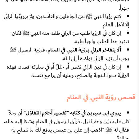
جهراً.
كتم رؤيا النبي ﷺ عن الجاهلين والفاسدين، ولا يروينّها الرائي
إلّا لأهل العلم.
إن كان في الرؤيا طلب من الرائي طلبه منه النبي ﷺ فكان
تنفيذ هذا الطلب واجباً عليه.
ألّا يتفاخر الرائي برؤية النبي في المنام
، فرؤية الرسول ﷺ
يجب أن تزيد الرائي تواضعاً إلى الله.
إن كان في دين الرائي نقص أو خللٌ أو في سلوكه فساد؛ فهذه
الرؤية دعوة للتوبة والصلاح، وعليه أن يراجع نفسه.
قصص رؤية النبي في المنام
يروي ابن سيرين في كتابه "تفسير أحلام التفاؤل"
أن رجلاً
كان عليه ديّن وهمّ ثقيل، فرأى الرسول في المنام وشكا إليه حاله،
فقال له ﷺ: "اذهب إلى علي بن عيسى يدفع لك ما تصلح به
حالك".