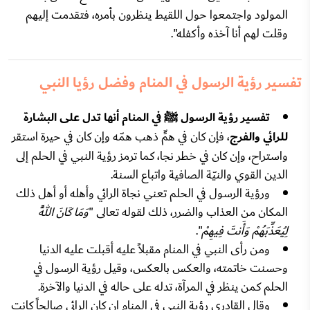
المولود واجتمعوا حول اللقيط ينظرون بأمره، فتقدمت إليهم
وقلت لهم أنا آخذه وأكفله".
تفسير رؤية الرسول في المنام وفضل رؤيا النبي
تفسير رؤية الرسول ﷺ في المنام أنها تدل على البشارة
للرائي والفرج
، فإن كان في همٍّ ذهب همّه وإن كان في حيرة استقر
واستراح، وإن كان في خطر نجا، كما ترمز رؤية النبي في الحلم إلى
الدين القوي والنيّة الصافية واتباع السنة.
ورؤية الرسول في الحلم تعني نجاة الرائي وأهله أو أهل ذلك
المكان من العذاب والضرر، ذلك لقوله تعالى "
وَمَا كَانَ اللَّهُ
لِيُعَذِّبَهُمْ وَأَنتَ فِيهِمْ
".
ومن رأى النبي في المنام مقبلاً عليه أقبلت عليه الدنيا
وحسنت خاتمته، والعكس بالعكس، وقيل رؤية الرسول في
الحلم كمن ينظر في المرآة، تدله على حاله في الدنيا والآخرة.
وقال القادري رؤية النبي في المنام إن كان الرائي صالحاً كانت