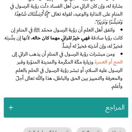
بشارة له، وإن كان الرائي من أهل الفساد دلّت رؤية الرسول في
المنام على النذارة والوعيد، لقوله تعالى "
إِنَّا أَرْسَلْنَاكَ شَاهِدًا
وَمُبَشِّرًا وَنَذِيرًا
".
واتفق أهل العلم أن رؤية الرسول محمّد ﷺ في المنام إن
كانت رؤيا صادقة
فهي خيرٌ للرائي مهما كان حاله
، لأنها إن بشّرته
فخيرٌ له، وإن أنذرته فخيرٌ له أيضاً.
ومن مبشرات رؤية الرسول في المنام أن يذهب الرائي إلى
الحج أو العمرة
وزيارة مكّة المكّرمة والمدينة المنوّرة وقبر
الرسول عليه السلام، أو تبشر رؤية الرسول في الحلم بالعلم
والمعرفة والتمييز بين الحق والباطل، هذا والله تعالى أجلّ
وأعلم.
المراجع