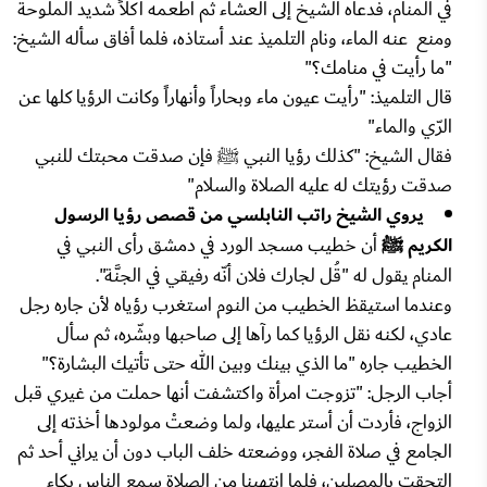
في المنام، فدعاه الشيخ إلى العشاء ثم أطعمه أكلاً شديد الملوحة
ومنع عنه الماء، ونام التلميذ عند أستاذه، فلما أفاق سأله الشيخ:
"ما رأيت في منامك؟"
قال التلميذ: "رأيت عيون ماء وبحاراً وأنهاراً وكانت الرؤيا كلها عن
الرّي والماء"
فقال الشيخ: "كذلك رؤيا النبي ﷺ فإن صدقت محبتك للنبي
صدقت رؤيتك له عليه الصلاة والسلام"
يروي الشيخ راتب النابلسي من قصص رؤيا الرسول
الكريم ﷺ
أن خطيب مسجد الورد في دمشق رأى النبي في
المنام يقول له "قُل لجارك فلان أنّه رفيقي في الجنَّة".
وعندما استيقظ الخطيب من النوم استغرب رؤياه لأن جاره رجل
عادي، لكنه نقل الرؤيا كما رآها إلى صاحبها وبشّره، ثم سأل
الخطيب جاره "ما الذي بينك وبين الله حتى تأتيك البشارة؟"
أجاب الرجل: "تزوجت امرأة واكتشفت أنها حملت من غيري قبل
الزواج، فأردت أن أستر عليها، ولما وضعتْ مولودها أخذته إلى
الجامع في صلاة الفجر، ووضعته خلف الباب دون أن يراني أحد ثم
التحقت بالمصلين، فلما انتهينا من الصلاة سمع الناس بكاء