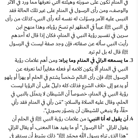
في المنام تكون على صورته وهيئته التي نعرفها مما ورد في الأثر
والوصف، ومن رأى الرسول في المنام على غير تلك الحالة فقد
التبس عليه الأمر وسوّلت له نفسه أنه رأى النبي، كذلك من رأى
في النبي ﷺ عيباً في المظهر لم تصحّ رؤياه، وهذا منهج ابن
سرين في تفسير رؤية النبي في المنام، فكان إذا قال له أحدهم
رأيت النبي سأله عن صفاته، فإن وجد صفة ليست في الرسول
ﷺ قال له بل لم تره.
ما يسمعه الرائي في المنام وما يراه:
ومن أهم علامات رؤية
النبي في المنام ألّا يكون كلامه أو فعله مغايراً لما نعرفه عن
الرسول ﷺ، فإن رأى النائم شخصاً يشتم في الحلم أو يهزأ أو يلهو
أو يدعو إلى خلاف الشرع فذلك كله دليلٌ على أن الرؤيا ليست
رؤية النبي في المنام، خصوصاً أن الشيطان لا يتمثّل بالنبي في
الحلم، وقال عليه الصلاة والسلام: "مَن رآني في المنام فقد رآني
حقّاً، ولا ينبغي للشيطان أن يتصوّر بصورتي".
أن يقول له أنا النبي:
من علامات رؤية النبي ﷺ في الحلم أن
يقول للرائي "أنا الرسول" أو ما يفيد هذا المعنى، أو يقال للرائي
"هذا الذي تراه رسول الله محمّد ﷺ" ذلك بشرط أن يستقر في