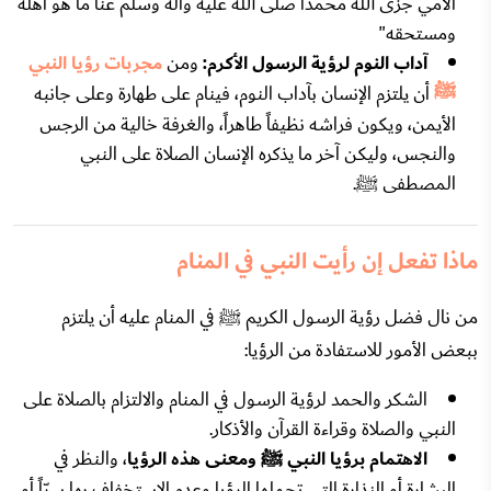
الأمي جزى الله محمّداً صلّى الله عليه وآله وسلّم عنَّا ما هو أهله
ومستحقه"
آداب النوم لرؤية الرسول الأكرم:
ومن
مجربات رؤيا النبي
ﷺ
أن يلتزم الإنسان بآداب النوم، فينام على طهارة وعلى جانبه
الأيمن، ويكون فراشه نظيفاً طاهراً، والغرفة خالية من الرجس
والنجس، وليكن آخر ما يذكره الإنسان الصلاة على النبي
المصطفى ﷺ.
ماذا تفعل إن رأيت النبي في المنام
من نال فضل رؤية الرسول الكريم ﷺ في المنام عليه أن يلتزم
ببعض الأمور للاستفادة من الرؤيا:
الشكر والحمد لرؤية الرسول في المنام والالتزام بالصلاة على
النبي والصلاة وقراءة القرآن والأذكار.
الاهتمام برؤيا النبي ﷺ ومعنى هذه الرؤيا
، والنظر في
البشارة أو النذارة التي تحملها الرؤيا وعدم الاستخفاف بها سرّاً أو