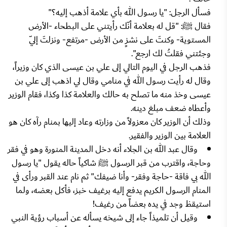
فسأل الرجل: "يا رسول الله بأي علامة أذهب إليه؟"
فقال ﷺ: "قل له بعلامة أنّك رأيتني على البطحاء -الأرض
المستوية- وكنتَ على نشزٍ من الأرض -مرتفع- ونزلتَ إليّ
وجئتني فقلتُ لك ارجع".
فذهب الرجل في اليوم التالي إلى علي بن عيسى الذي كان وزيراً،
وقال له رأيت رسول الله في منامي وقال لي اذهب إلى علي بن
عيسى وخذ منه ما تصلح به حالك والعلامة كذا وكذا، فقام الوزير
وأعطاه ضعف مبلغ دينه.
وذلك أن الوزير كان معزولاً من وزارته وعاد إليها بمنام رآه كان هو
العلامة بين الوزير والفقير.
وقال عبد الله بن الجلاء أنه دخل المدينة المنورة وهو في فقر
وحاجة، واقترب من قبر الرسول ﷺ شاكياً حاله يقول "يا رسول
الله بي فاقة -حاجة وفقر- وأنا ضيفك" ثم نام عند القبر ورأى في
المنام الرسول الكريم يدفع إليه برغيف خبز، فأكل بعضه، ولما
استيقظ وجد في يده بعضاً من رغيف!
وقيل أن تلميذاً جاء إلى شيخه يسأله عن أسباب رؤية النبي