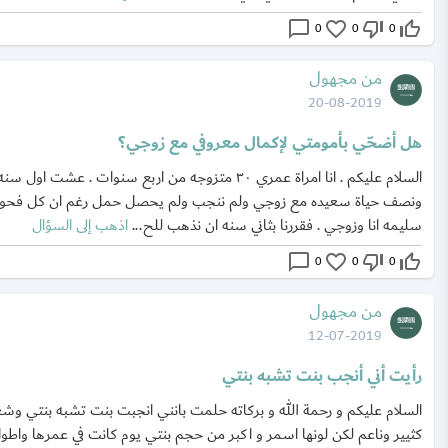
chat_bubble_outline
favorite_border
thumb_down_off_alt
thumb_up_off_alt
0
0
0
من مجهول
20-08-2019
هل أضحّي بأمومتي لإكمال معروفي مع زوجي؟
السلام عليكم . انا امراة عمري ٣٠ متزوجه من اربع سنوات . عشت اول سنه
ونصف حياة سعيده مع زوجي ولم ننجب ولم يحصل حمل رغم ان كل فحو
سليمه انا وزوجي . فقررنا بثاني سنه ان نذهب للح...
اذهب إلى السؤال
chat_bubble_outline
favorite_border
thumb_down_off_alt
thumb_up_off_alt
0
0
0
من مجهول
12-07-2019
رأيت أني أنجب بنت تشبه بنتي
السلام عليكم و رحمة الله و بركاته حلمت بانني انجبت بنت تشبه بنتي وش
كثيير وناعم لكن لونها اسمر و اكبر من حجم بنتي يوم كانت في عمرها واطو