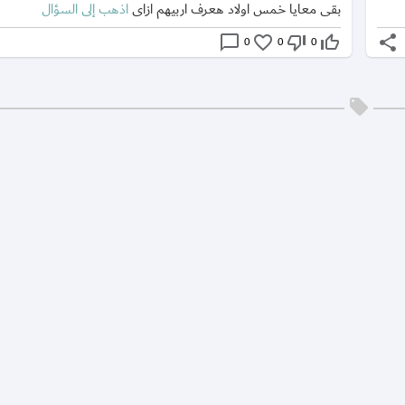
بقى معايا خمس اولاد هعرف اربيهم ازاى
اذهب إلى السؤال
chat_bubble_outline
favorite_border
thumb_down_off_alt
thumb_up_off_alt
share
0
0
0