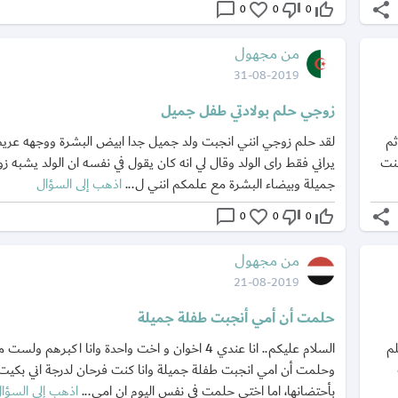
chat_bubble_outline
favorite_border
thumb_down_off_alt
thumb_up_off_alt
share
0
0
0
من مجهول
31-08-2019
زوجي حلم بولادتي طفل جميل
ثم
لقد حلم زوجي انني انجبت ولد جميل جدا ابيض البشرة ووجهه عر
نت
يراني فقط راى الولد وقال لي انه كان يقول في نفسه ان الولد يشبه ز
جميلة وبيضاء البشرة مع علمكم انني ل...
اذهب إلى السؤال
chat_bubble_outline
favorite_border
thumb_down_off_alt
thumb_up_off_alt
share
0
0
0
من مجهول
21-08-2019
حلمت أن أمي أنجبت طفلة جميلة
لم
السلام عليكم.. انا عندي 4 اخوان و اخت واحدة وانا اكبرهم ولس
وحلمت أن امي انجبت طفلة جميلة وانا كنت فرحان لدرجة اني بكي
بأحتضانها، اما اختي حلمت في نفس اليوم ان امي...
اذهب إلى السؤا