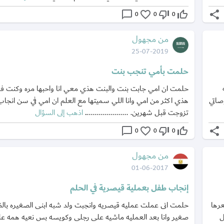
chat_bubble_outline
favorite_border
thumb_down_off_alt
thumb_up_off_alt
share
0
0
0
من مجهول
25-07-2019
حلمت بأمي تنجب بنت
حلمت ان امي جابت بنت والبنت هذي معي انا واحبها مره وكنت فرح
صاتي
هذي اكثر من امي وانا اللي سميتها مع العلم ان امي في سن انجاب و
تزوجت قبل شهرين. ......................
اذهب إلى السؤال
chat_bubble_outline
favorite_border
thumb_down_off_alt
thumb_up_off_alt
share
0
0
0
من مجهول
01-06-2017
إنجاب طفل بعملية قيصرية في الحلم
عرها
حلمت انى عملت عمليه قيصريه وانجبت ولد شبه ابنى الصغيره بال
ل
صغير وانا بعد العمليه ماشيه على رجلى وكويسه بس نعيه همه عل