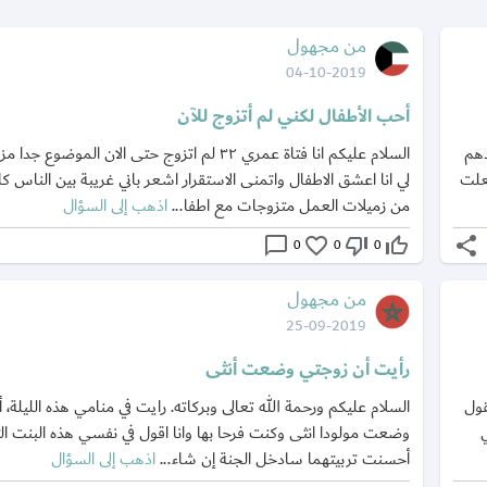
من مجهول
04-10-2019
أحب الأطفال لكني لم أتزوج للآن
دهم
السلام عليكم انا فتاة عمري ٣٢ لم اتزوج حتى الان الموضوع
علت
لي انا اعشق الاطفال واتمنى الاستقرار اشعر باني غريبة بين الناس 
من زميلات العمل متزوجات مع اطفا...
اذهب إلى السؤال
chat_bubble_outline
favorite_border
thumb_down_off_alt
thumb_up_off_alt
share
0
0
0
من مجهول
25-09-2019
رأيت أن زوجتي وضعت أنثى
قول
السلام عليكم ورحمة الله تعالى وبركاته. رايت في منامي هذه الليلة،
وضعت مولودا انثى وكنت فرحا بها وانا اقول في نفسي هذه البنت الثا
أحسنت تربيتهما سادخل الجنة إن شاء...
اذهب إلى السؤال