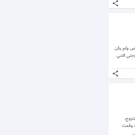
share
يض ولم يكن
وجتي لانني
share
ت متزوج،
ت وقمت
ل