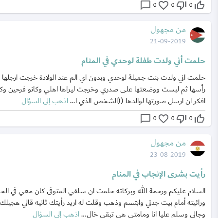
chat_bubble_outline
favorite_border
thumb_down_off_alt
thumb_up_off_alt
0
0
0
من مجهول
21-09-2019
حلمت أني ولدت طفلة لوحدي في المنام
حلمت اني ولدت بنت جميلة لوحدي وبدون اي الم عند الولادة خرجت ارجلها 
رأسها ثم لبست ووضعتها على صدري وخرجت ليراها اهلي وكانو فرحين وك
افكر ان ارسل صورتها لوالدها ((الشخص الذي ا...
اذهب إلى السؤال
chat_bubble_outline
favorite_border
thumb_down_off_alt
thumb_up_off_alt
0
0
0
من مجهول
23-08-2019
رأيت بشرى الإنجاب في المنام
السلام عليكم ورحمة الله وبركاته حلمت ان سلفي المتوفى كان معي في الح
ورائيته أمام بيت جدتي وابتسم وذهب وقلت له اريد رأيتك ثانيه قالي هجيلك
وجالي وسلم عليا انا ومامتي هي تبقى خال...
اذهب إلى السؤال