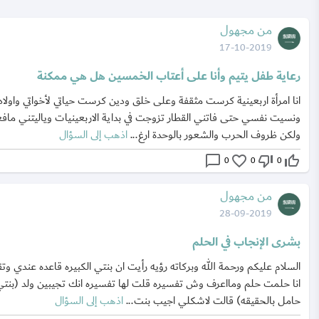
من مجهول
17-10-2019
رعاية طفل يتيم وأنا على أعتاب الخمسين هل هي ممكنة
انا امرأة اربعينية كرست مثقفة وعلى خلق ودين كرست حياتي لأخواتي واولا
ونسيت نفسي حتى فاتني القطار تزوجت في بداية الاربعينيات وياليتني ماف
ولكن ظروف الحرب والشعور بالوحدة ارغ...
اذهب إلى السؤال
chat_bubble_outline
favorite_border
thumb_down_off_alt
thumb_up_off_alt
0
0
0
من مجهول
28-09-2019
بشرى الإنجاب في الحلم
السلام عليكم ورحمة الله وبركاته رؤيه رأيت ان بنتي الكبيره قاعده عندي وت
انا حلمت حلم ومااعرف وش تفسيره قلت لها تفسيره انك تجيبين ولد (بنتي
حامل بالحقيقه) قالت لاشكلي اجيب بنت...
اذهب إلى السؤال