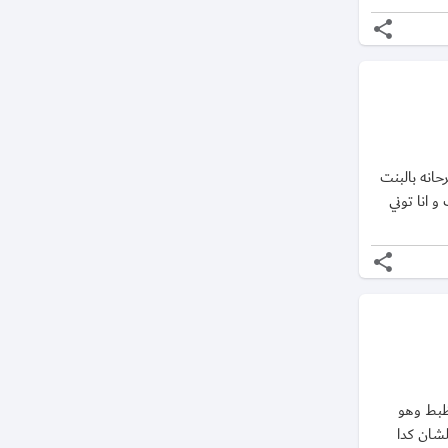
share
انه بالبنت
 انا توني
share
ظبط وهو
شان كدا