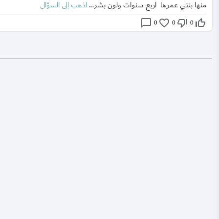
منها بنتي عمرها اربع سنوات ولون بشر...
اذهب إلى السؤال
chat_bubble_outline
favorite_border
thumb_down_off_alt
thumb_up_off_alt
0
0
0