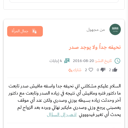
من مجهول
جمال المرأة
نحيفه جداُ ولا يوجد صدر
تاريخ النشر:
20-08-2016
4 إجابات
2
0
2
شارك
السلام عليكم مشكلتي اني نحيفه جدا واسفه مافيش صدر تابعت
ما دكتور فتره ومافيش أي نتيجه في زياده الصدر وتابعت مع دكتور
آخر وحدثت زياده بسيطه بوزني وصدري ولكن عند أي موقف
يعصبني يرجع وزني وصدري مايكبر نهائي وبرده بعد الزواج لم
يحدث أي تغير فيدوووني
اذهب إلى السؤال