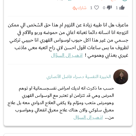
1
0
1
شارك
ماعرف هل انا طيبه زيادة عن اللزوم ام هذا حق الشخص الي ممكن
اتزوجه انا انسانه دائما تعبانه اعاني من حموضه وربو واﻵلام في
جسمي من غير هذا اكل حبوب لوسواس القهري انا حبيبي تركني
لظروف ما بس ساعات اقول احسن لاني راح اتعبه معي ماذنب
غيري بعذابي وهمومي !
اذهب إلى السؤال
الخبيرة النفسية د.سراء فاضل الأنصاري
حسب ما ذكرت انه لديك امراض نفسجسمانية او توهم
المرض وهي قد تتزامن او تعتبر مع الوسواس القهري
وهومرض متعب ومؤلم ولا يكفي العلاج الدواءي معه بل علاج
معرفي سلوكي والان هناك علاج معرفي انفعالي وهواصوب
من...
اذهب إلى السؤال