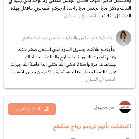
والمشكل الاكبر اصبحة افضل الجنس المثلي ولا توجد لدي رغبة في
البنات ولاكن مرة الجنس مرة واحدة ارجوكم انصحوني مافعل بهذه
المشاكل الثلاث...
اذهب إلى السؤال
أخصائية علم النفس والتثقيف الصحي ميساء النحلاوي
ابدأ بقطع علاقتك بصديق السوء الذي استغل صغر سنك
وعدم تقديرك للامور. ثانيا، صارح والدتك او احد اهلك
ليساعدك. مرة واحدة لا تعني انك مثلي ابدا خاصة انك جبرت
على ذلك، ما حصل معك هو تحرش اكثر من جنس. اذهب...
اذهب إلى السؤال
من مجهول
الثقة بين الزوجين
اكتشفت بأنهم تزوجو زواج منقطع