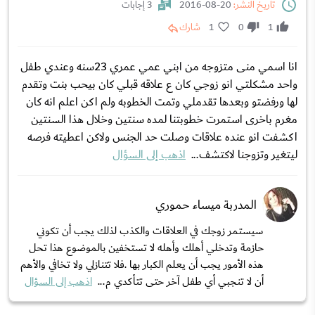
تاريخ النشر:
20-08-2016
3 إجابات
1
0
1
شارك
انا اسمي منى متزوجه من ابني عمي عمري 23سنه وعندي طفل
واحد مشكلتي انو زوجي كان ع علاقه قبلي كان بيحب بنت وتقدم
لها ورفضتو وبعدها تقدملي وتمت الخطوبه ولم اكن اعلم انه كان
مغرم باخرى استمرت خطوبتنا لمده سنتين وخلال هذا السنتين
اكشفت انو عنده علاقات وصلت حد الجنس ولاكن اعطيته فرصه
ليتغير وتزوجنا لاكتشف...
اذهب إلى السؤال
المدربة ميساء حموري
سيستمر زوجك في العلاقات والكذب لذلك يجب أن تكوني
حازمة وتدخلي أهلك وأهله لا تستخفين بالموضوع هذا تحل
هذه الأمور يجب أن يعلم الكبار بها .فلا تتنازلي ولا تخافي والأهم
أن لا تنجبي أي طفل آخر حتى تتأكدي م...
اذهب إلى السؤال