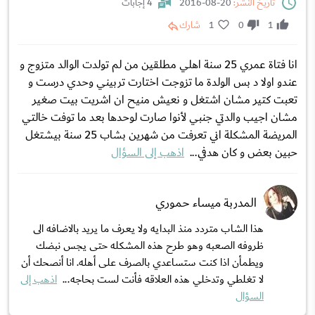
تاريخ النشر:
20-08-2016
4 إجابات
1
0
1
شارك
انا فتاة عمري 25 سنة اهلي مطلقين من لم تولدت الوالد متزوج و
عندو اولا د بس الولدة ما تزوجت اختارت تربيني وحدي درست و
تعبت كتير مشان اشتغل و نعيش منيح ان اشريت بيت صغير
مشان اجيب والدتي جنبي لأنوا صارت لوحدها بعد ما توفت خالتي
المريضة المشكلة اني تعرفت من شهرين بشاب 25 سنة بيشتغل
حبين بعض و كان هدفي...
اذهب إلى السؤال
المدربة ميساء حموري
هذا الشاب متردد منذ البدايه ولا يعرف ما يريد بالاضافه الى
ظروفه الصعبه وهو طرح هذه المشكله حتى يجس نبضك
ويطمأن اذا كنت ستساعدي بالصرف على أهله. انا أنصحك أن
لا تغلطي وتدخلي هذه العلاقه فأنت لست بحاجه...
اذهب إلى
السؤال