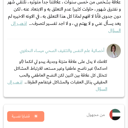
علاقة بشخص من خمس سنوات ، علاقتنا جدا متوتره ، نلتقي شهر
و نفترق شهور ، حاولت كثيرا عدم التعلق به و الابتعاد عنه ، لكن
دون جدوى فأنا لا افهم لماذا كل هذا التعلق به ، في الاونه الاخيره لم
يعد يسأل عني و لا يهتم بي ، و لا اجد تفسير لتصرف...
اذهب إلى
السؤال
أخصائية علم النفس والتثقيف الصحي ميساء النحلاوي
كلامك لا يدل على علاقة متزنة وجدية، يبدو لي انكما (او
احدكما) غير ناضج عاطفيا وغير مستعد للارتباط. المشاكل
تتخلل كل علاقة بين اثنين لكن النضج العاطفي والحب
الحقيقي يذلل العقبات والمشاكل فيتفاهم الطرفا...
اذهب إلى
السؤال
من مجهول
قضايا نفسية