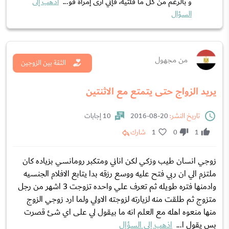
و بالرغم من كل ما قلتيه، فإني أری إمرأة قو...
اذهب إلى
السؤال
من مجهول
الثقة بين الزوجين
يريد الزواج حتى يتمتع مع الاثنتين
تاريخ النشر:
20-08-2016
10 إجابات
1
0
1
شارك
زوجي انسان طيب وزكي لكن اناني ومتكبر رومانسي بزياده كان
ملتزم الي ان ربي فتح عليه ووسع رزقه بدا يتابع الافلام الجنسيه
وادمنها فتره طويله ثم تعرف علي واحده تزوجت 3 اشهر من رجل
متزوج ثم طلقت منه لزيارته لزوجته الاولي ولما ارد زوجي الزوج
منها منعوه اهله مع العلم انه ما بيقول لي على اي شئ قصرت
بس يقول ا...
اذهب إلى السؤال