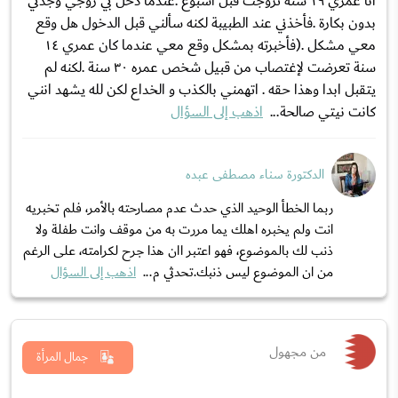
انا عمري ١٩ سنة تزوجت قبل أسبوع .عندما دخل بي زوجي وجدني
بدون بكارة .فأخذني عند الطبيبة لكنه سألني قبل الدخول هل وقع
معي مشكل .(فأخبرته بمشكل وقع معي عندما كان عمري ١٤
سنة تعرضت لإغتصاب من قبيل شخص عمره ٣٠ سنة .لكنه لم
يتقبل ابدا وهذا حقه . اتهمني بالكذب و الخداع لكن لله يشهد انني
كانت نيتي صالحة...
اذهب إلى السؤال
الدكتورة سناء مصطفى عبده
ربما الخطأ الوحيد الذي حدث عدم مصارحته بالأمر، فلم تخبريه
انت ولم يخبره اهلك يما مررت به من موقف وانت طفلة ولا
ذنب لك بالموضوع، فهو اعتبر اان هذا جرح لكرامته، على الرغم
من ان الموضوع ليس ذنبك.تحدثي م...
اذهب إلى السؤال
من مجهول
جمال المرأة