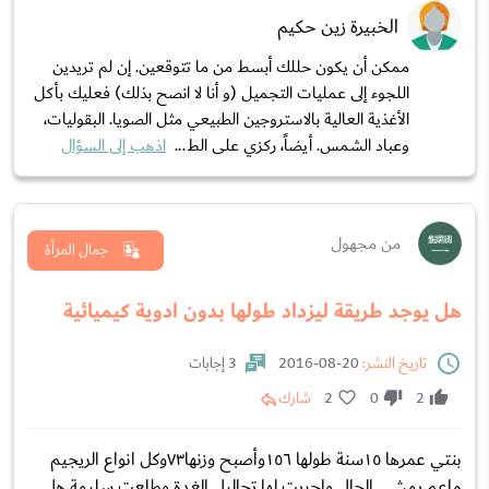
الخبيرة زين حكيم
ممكن أن يكون حللك أبسط من ما تتوقعين. إن لم تريدين
اللجوء إلى عمليات التجميل (و أنا لا انصح بذلك) فعليك بأكل
الأغذية العالية بالاستروجين الطبيعي مثل الصويا. البقوليات،
وعباد الشمس. أيضاً، ركزي على الط...
اذهب إلى السؤال
من مجهول
جمال المرأة
هل يوجد طريقة ليزداد طولها بدون ادوية كيميائية
تاريخ النشر:
20-08-2016
3 إجابات
2
0
2
شارك
بنتي عمرها ١٥سنة طولها ١٥٦وأصبح وزنها٧٣وكل انواع الريجيم
ماعم يمشي الحال واجريت لها تحاليل الغدة وطلعت سليمة هل