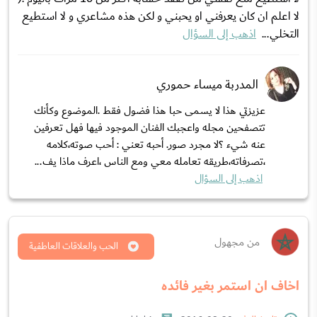
لا اعلم ان كان يعرفني او يحبني و لكن هذه مشاعري و لا استطيع
التخلي...
اذهب إلى السؤال
المدربة ميساء حموري
عزيزتي هذا لا يسمى حبا هذا فضول فقط .الموضوع وكأنك
تتصفحين مجله واعجبك الفنان الموجود فيها فهل تعرفين
عنه شيء ؟لا مجرد صور. أحبه تعني : أحب صوته،كلامه
،تصرفاته،طريقه تعامله معي ومع الناس ،اعرف ماذا يف...
اذهب إلى السؤال
من مجهول
الحب والعلاقات العاطفية
اخاف ان استمر بغير فائده