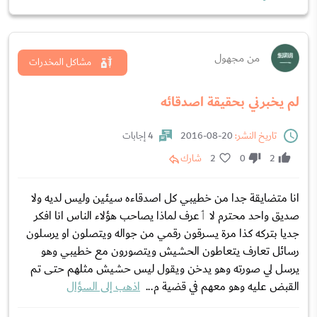
من مجهول
مشاكل المخدرات
لم يخبرني بحقيقة اصدقائه
تاريخ النشر:
20-08-2016
4 إجابات
2
0
2
شارك
انا متضايقة جدا من خطيبي كل اصدقاءه سيئين وليس لديه ولا
صديق واحد محترم لا ٲعرف لماذا يصاحب هؤلاء الناس انا افكر
جديا بتركه كذا مرة يسرقون رقمي من جواله ويتصلون او يرسلون
رسائل تعارف يتعاطون الحشيش ويتصورون مع خطيبي وهو
يرسل لي صورته وهو يدخن ويقول ليس حشيش مثلهم حتى تم
القبض عليه وهو معهم في قضية م...
اذهب إلى السؤال