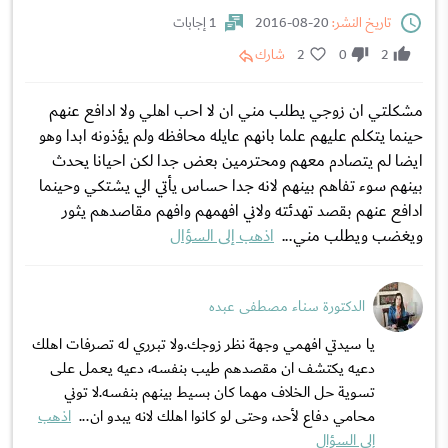
تاريخ النشر:
20-08-2016
1 إجابات
2
0
2
شارك
مشكلتي ان زوجي يطلب مني ان لا احب اهلي ولا ادافع عنهم
حينما يتكلم عليهم علما بانهم عايله محافظه ولم يؤذونه ابدا وهو
ايضا لم يتصادم معهم ومحترمين بعض جدا لكن احيانا يحدث
بينهم سوء تفاهم بينهم لانه جدا حساس يأتي الي يشتكي وحينما
ادافع عنهم بقصد تهدئته ولاني افهمهم وافهم مقاصدهم يثور
ويغضب ويطلب مني...
اذهب إلى السؤال
الدكتورة سناء مصطفى عبده
يا سيدتي افهمي وجهة نظر زوجك.ولا تبرري له تصرفات اهلك
دعيه يكتشف ان مقصدهم طيب بنفسه، دعيه يعمل على
تسوية حل الخلاف مهما كان بسيط بينهم بنفسه.لا توني
محامي دفاع لأحد، وحتى لو كانوا اهلك لانه يبدو ان...
اذهب
إلى السؤال