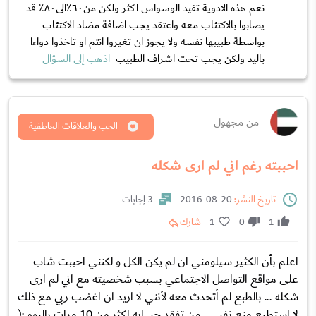
نعم هذه الادوية تفيد الوسواس اكثر ولكن من٦٠٪‏الى٨٠٪‏ قد
يصابوا بالاكتئاب معه واعتقد يجب اضافة مضاد الاكتئاب
بواسطة طبيبها نفسه ولا يجوز ان تغيروا انتم او تاخذوا دواءا
باليد ولكن يجب تحت اشراف الطبيب
اذهب إلى السؤال
من مجهول
الحب والعلاقات العاطفية
احببته رغم اني لم ارى شكله
تاريخ النشر:
20-08-2016
3 إجابات
1
0
1
شارك
اعلم بأن الكثير سيلومني ان لم يكن الكل و لكنني احببت شاب
على مواقع التواصل الاجتماعي بسبب شخصيته مع اني لم ارى
شكله ... بالطبع لم أتحدث معه لأنني لا اريد ان اغضب ربي مع ذلك
لا استطيع منع نفسي من تفقد حسابه اكثر من 10 مرات باليوم :(