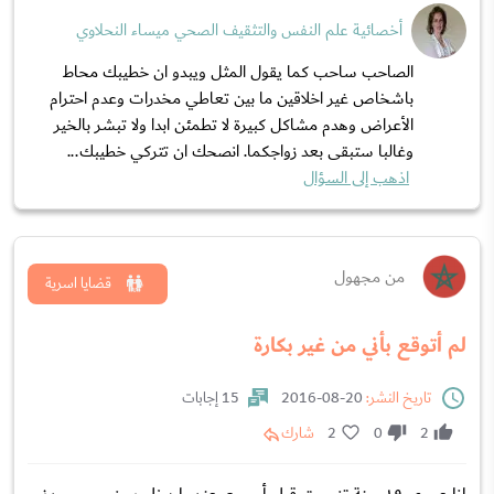
أخصائية علم النفس والتثقيف الصحي ميساء النحلاوي
الصاحب ساحب كما يقول المثل ويبدو ان خطيبك محاط
باشخاص غير اخلاقين ما بين تعاطي مخدرات وعدم احترام
الأعراض وهدم مشاكل كبيرة لا تطمئن ابدا ولا تبشر بالخير
وغالبا ستبقى بعد زواجكما. انصحك ان تتركي خطيبك...
اذهب إلى السؤال
من مجهول
قضايا اسرية
لم أتوقع بأني من غير بكارة
تاريخ النشر:
20-08-2016
15 إجابات
2
0
2
شارك