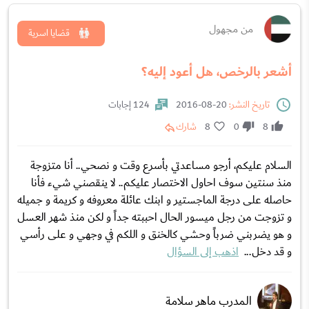
من مجهول
قضايا اسرية
أشعر بالرخص، هل أعود إليه؟
تاريخ النشر:
20-08-2016
124 إجابات
8
0
8
شارك
السلام عليكم، أرجو مساعدتي بأسرع وقت و نصحي.. أنا متزوجة
منذ سنتين سوف احاول الاختصار عليكم.. لا ينقصني شيء فأنا
حاصله على درجة الماجستير و ابنك عائلة معروفه و كريمة و جميله
و تزوجت من رجل ميسور الحال احببته جداً و لكن منذ شهر العسل
و هو يضربني ضرباً وحشي كالخنق و اللكم في وجهي و على رأسي
و قد دخل...
اذهب إلى السؤال
المدرب ماهر سلامة