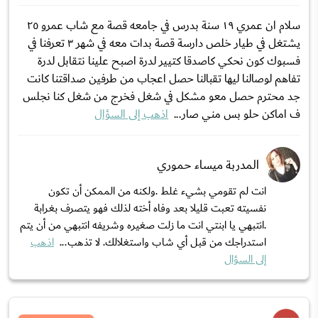
سلام ان عمري ١٩ سنة بدرس في جامعه قصة مع شاب عمرو ٢٥
يشتغل في طيار خلص دارسة قصة بدات معه في شهر ٣ تعرفنا في
فسبوك كون نحكي كاصدقا كتيير لدرة اصبح علينا نتقابل لدرة
تفاهم لوصالنا ليها تقبالنا حصل اعجاب من طرفين صداقتنا كانت
جد محترم حصل معو مشكل في شغل فخرج من شغل كنا نجلس
ف اماكن حلو بس مني صار...
اذهب إلى السؤال
المدربة ميساء حموري
انت لم تقومي بشيء غلط .ولكنه من الممكن أن تكون
نفسيته تعبت قليلا بعد وفاه أخته لذلك فهو يتصرف بغرابة
.انتبهي يا ابنتي انت ما زلت صغيره وشريفه انتبهي من أن يتم
استدراجك من قبل أي شاب واستغلالك. لا تذهب...
اذهب
إلى السؤال