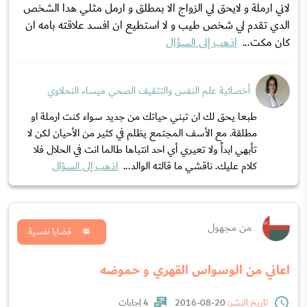
لاني ارملة و لايحق لي الزواج الا بمطلق و ارمل مثلي هدا الشخص
الدي تقدم لي شخص طيب و لا استطيع ان افسد علاقته بامه ان
كان مكت...
اذهب إلى السؤال
أخصائية علم النفس والتثقيف الصحي ميساء النحلاوي
طبعا يحق لك ان تبني حياتك من جديد سواء كنت ارملة او
مطلقة. مع الأسف المجتمع يظلم في كثير من الأحيان لكن لا
تأبهي ابداً ولا تعيري أي احد انتباها طالما انت في الحلال فلا
كلام عليك. ناقشي ما قالته الوالد...
اذهب إلى السؤال
من مجهول
قضايا نفسية
اعاني من الوسواس القهري و حموضه
تاريخ النشر:
20-08-2016
4 إجابات