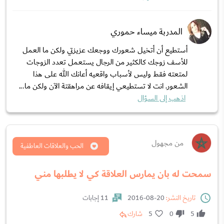
المدربة ميساء حموري
أستطيع أن أتخيل شعورك ووجعك عزيزتي ولكن ما العمل
للأسف زوجك كالكثير من الرجال يستعمل تعدد الزوجات
لمتعته فقط وليس لأسباب واقعيه أعانك الله على هذا
الشعور. انت لا تستطيعي إيقافه عن مراهقتة الآن ولكن ما...
اذهب إلى السؤال
من مجهول
الحب والعلاقات العاطفية
سمحت له بان يمارس العلاقة كي لا يطلبها مني
تاريخ النشر:
20-08-2016
11 إجابات
5
0
5
شارك