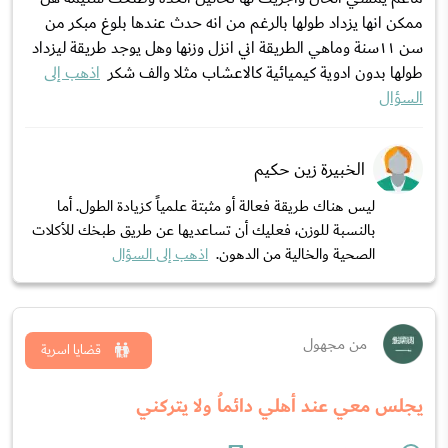
ممكن انها يزداد طولها بالرغم من انه حدث عندها بلوغ مبكر من
سن ١١سنة وماهي الطريقة اني انزل وزنها وهل يوجد طريقة ليزداد
طولها بدون ادوية كيميائية كالاعشاب مثلا والف شكر
اذهب إلى
السؤال
الخبيرة زين حكيم
ليس هناك طريقة فعالة أو مثبتة علمياً كزيادة الطول. أما
بالنسبة للوزن، فعليك أن تساعديها عن طريق طبخك للأكلات
الصحية والخالية من الدهون.
اذهب إلى السؤال
من مجهول
قضايا اسرية
يجلس معي عند أهلي دائماُ ولا يتركني