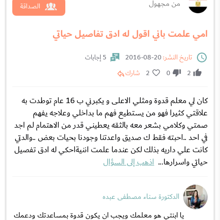
من مجهول
الصداقة
امي علمت باني اقول له ادق تفاصيل حياتي
تاريخ النشر:
20-08-2016
5 إجابات
2
0
2
شارك
كان لي معلم قدوة ومثلي الاعلى و يكبرني ب 16 عام توطدت به
علاقتي كثيرا فهو من يستطيع فهم ما بداخلي وعلاجه يفهم
صمتي وكلامي بشعر معه بالثقه يعطيني قدر من الاهتمام لم اجد
في احد ..احبته فقط ك صديق واعدتنا وجودنا بحيات بعض ..والدتي
كانت علي داريه بذلك لكن عندما علمت اننيةاحكي له ادق تفصيل
حياتي واسرارها...
اذهب إلى السؤال
الدكتورة سناء مصطفى عبده
يا ابنتي هو معلمك ويجب ان يكون قدوة بمساعدتك ودعمك