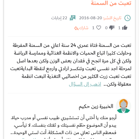
تعبت من السمنة
تاريخ النشر:
20-08-2016
22 إجابات
1
0
1
شارك
تعبت من السمنة فتاة عمري 24 سنة اعاني من السمنة المفرطة
وحاولت كثيرا اتباع الحميات والانظمة الغذائية وممارسة الرياضة
ولكن في كل مرة انجح في فقدان بعض الوزن ولكن بعدها اصل
لمرحلة اجد نفسي تعبت وتنكسر ارادتي وارجع لنقطة البدايةتعبت
تعبت تعبت زرت الكثير من اخصائيي التغذية اتبعت انظمة
معقولة ولكن...
اذهب إلى السؤال
الخبيرة زين حكيم
أرجو منك يا أختي أن تستشيري طبيب نفسي أو مدرب حياة.
يبدو أن الموضوع حطّم نفسيتك و ثقتك بنفسك. لا تيأسي،
فمعظم الناس تعاني من ذات المشكلة. أنت لستي الوحيدة...