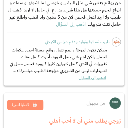
من روائح بعض شي مثل البيض و خوصي لما اشوفها و سمك و
انواع الحوم جميعها هل هذا شيء يدل ع اني حامل لا اريد اذهب ل
طبيب ولا اريد اعمل فحص لان من 5 سنين وانا اذهب واطلع غير
حامل كنت تقربيا...
اذهب إلى السؤال
طبيب نسائية وتوليد وعقم د.رامي الكيلاني
ممكن تكون الدوخة و عدم تقبل روائح معينة احدى علامات
الحمل ولكن اهم شيء هل الدورة تأخرت ؟ هل هناك
تغييرات في الثدي ؟ هل تتبولين كثيرا ؟ يوجد فحص حمل في
الصيدليات ليس من الضروري مراجعة الطبيب مباشرة الا...
اذهب إلى السؤال
من مجهول
قضايا اسرية
زوجي يطلب مني أن لا أحب أهلي