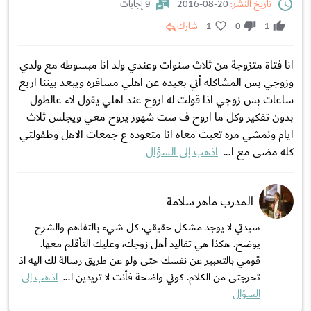
تاريخ النشر:
20-08-2016
9 إجابات
1
0
1
شارك
انا فتاة متزوجة من ثلاث سنوات وعندي ولد انا مبسوطه مع ولدي
وزوجي بس المشاكله أني بعيده عن اهلي مسافره ويبعد بيننا اربع
ساعات بس زوجي اذا قولت له اروح عند اهلي يقول لاء عالطول
بدون تفكير وكل ما اروح ف ست شهور يروح معي ويجلس ثلاث
ايام ونمشي مره تعبت معاه انا متعوده ع جمعات الاهل وطفولتي
كله مضى مع ا...
اذهب إلى السؤال
المدرب ماهر سلامة
سيدتي لا يوجد مشكل حقيقي، كل شيء بالتفاهم والشرح
يوضح. هكذا هي تقاليد أهل زوجك، وعليك التأقلم معها.
قومي بالتعبير عن نفسك حتى ولو عن طريق رسالة لك اليه اذ
تحرجتى من الكلام. كوني واضحة فأنت لا تريدين ا...
اذهب إلى
السؤال