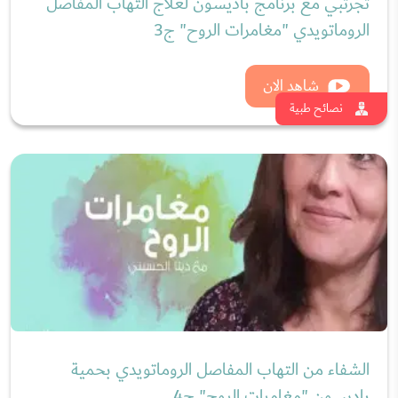
تجرتبي مع برنامج باديسون لعلاج التهاب المفاصل
الروماتويدي "مغامرات الروح" ج3
شاهد الان
نصائح طبية
الشفاء من التهاب المفاصل الروماتويدي بحمية
باديسون "مغامرات الروح" ج4