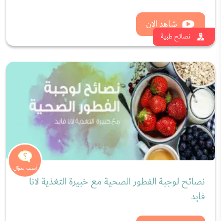
تفسير حلم تبني طفل ورؤية كفالة اليتيم في
المنام
تفسير رؤية البرص الجلدي في المنام وحلم
الأبرص
تفسير رؤية الترقية في المنام وحلم المنصب
الجديد
أسماء توأم بنات طويلة وأسامي طويلة
ونادرة للتوأم
أسماء بنات توأم من 4 حروف جميلة مع
شرح معانيها