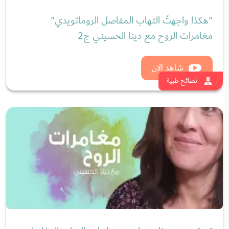
"هكذا واجهتُ التهاب المفاصل الروماتويدي"
مغامرات الروح مع دينا الحسيني ج2
شاهد الان
نصائح طبية