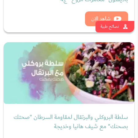
شاهد الان
نصائح طبية
سلطة البروكلي والبرتقال لمقاومة السرطان "صحتك
بصحنك" مع شيف هانيا وخديجة