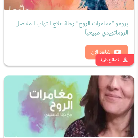
برومو "مغامرات الروح" رحلة علاج التهاب المفاصل
الروماتويدي طبيعياً
شاهد الان
نصائح طبية