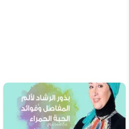
مع د.سمر بدوي
شاهد الان
نصائح طبية
عمل جهاز الهضم وعلاقته بالحالة المزاجية "مصنع
مزاجك" مع ناصر الريامي