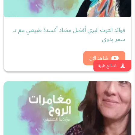
قصة دينا الحسيني مع التهاب المفاصل
الروماتويدي"مغامرات الروح" ج1
شاهد الان
نصائح طبية