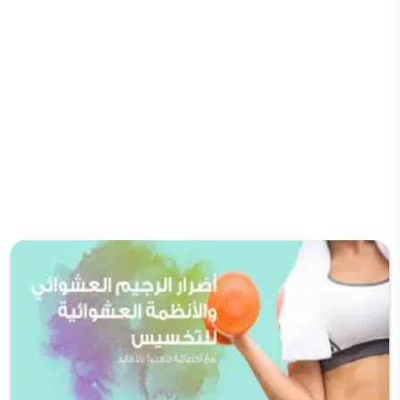
نقص فيتامين دال وتعويض فيتامين D مع وفاء
عايش
شاهد الان
نصائح طبية