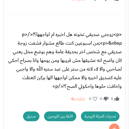
<p>زوجتي صديقي تخونه هل اخبره ام اواجهها؟!</p>
<p>&nbsp;من اسبوعين كنت طالع مشوار فشفت زوجة
صديقي مع شخص اخر بحديقة عامة وهم بوضع مخل يعني
كان واضح انه عشيقها مش قريبها ومن يومها وانا بصراح احكي
لصاحبي والا لاء لانه من ستر على عبد ستره الله والا واجبي
عليه كصديق اخبره والا ممكن اواجهها الها بركن اتعظت
واخافت حلوها واحكولي الصح؟!</p>
شارك
0
0
0
تحديات الحياة الزوجية
الثقة بين الزوجين
صديق