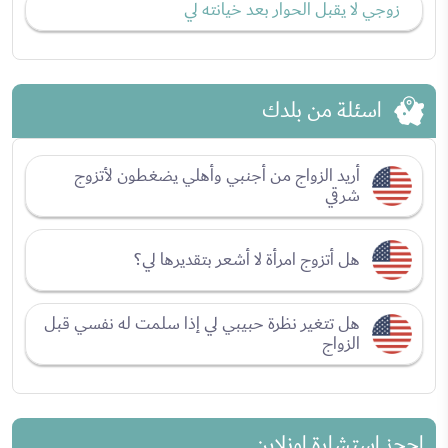
زوجي لا يقبل الحوار بعد خيانته لي
اسئلة من بلدك
أريد الزواج من أجنبي وأهلي يضغطون لأتزوج
شرقي
هل أتزوج امرأة لا أشعر بتقديرها لي؟
هل تتغير نظرة حبيبي لي إذا سلمت له نفسي قبل
الزواج
احجز استشارة اونلاين