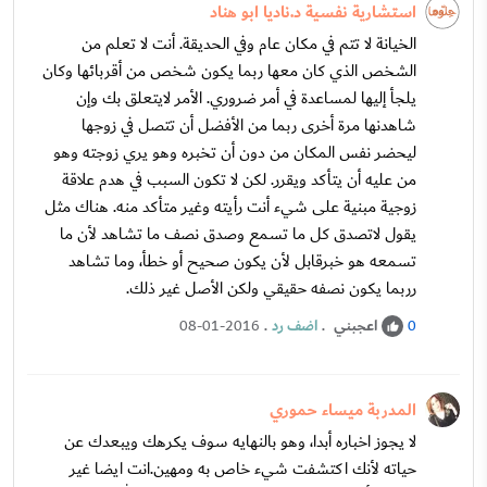
استشارية نفسية د.ناديا ابو هناد
الخيانة لا تتم في مكان عام وفي الحديقة. أنت لا تعلم من
الشخص الذي كان معها ربما يكون شخص من أقربائها وكان
يلجأ إليها لمساعدة في أمر ضروري. الأمر لايتعلق بك وإن
شاهدنها مرة أخرى ربما من الأفضل أن تتصل في زوجها
ليحضر نفس المكان من دون أن تخبره وهو يري زوجته وهو
من عليه أن يتأكد ويقرر. لكن لا تكون السبب في هدم علاقة
زوجية مبنية على شيء أنت رأيته وغير متأكد منه. هناك مثل
يقول لاتصدق كل ما تسمع وصدق نصف ما تشاهد لأن ما
تسمعه هو خبرقابل لأن يكون صحيح أو خطأ، وما تشاهد
رربما يكون نصفه حقيقي ولكن الأصل غير ذلك.
اعجبني
.
اضف رد
.
08-01-2016
0
المدربة ميساء حموري
لا يجوز اخباره أبدا، وهو بالنهايه سوف يكرهك ويبعدك عن
حياته لأنك اكتشفت شيء خاص به ومهين.انت ايضا غير