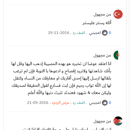
من مجهول
ألله يستر عليستر
اعجبني
.
اضف رد
.
29-11-2016
0
من مجهول
انا اعتقد عوضا ان تخبره هو بهده المصيبة إدهب اليها وقل لها
بأنك شاهدتها ولاتريد إفصاح و ادعوها با التوبة فإن لم ترغب
بلقائها ارسل إليها إحدى أقاربك او معارفك من النساء ولتقل
لها إن الله تواب رحيم فإن ابت فسارع لقول الحقيقة لصديقك
وليكن معك 4 شهود فعندئد تتبث دنبها والله أعلم
اعجبني
.
اضف رد
.
عرض الردود
.
21-09-2016
0
من مجهول
انت الان ليس لديك دليل على صحة كلامك الا اذا كنت