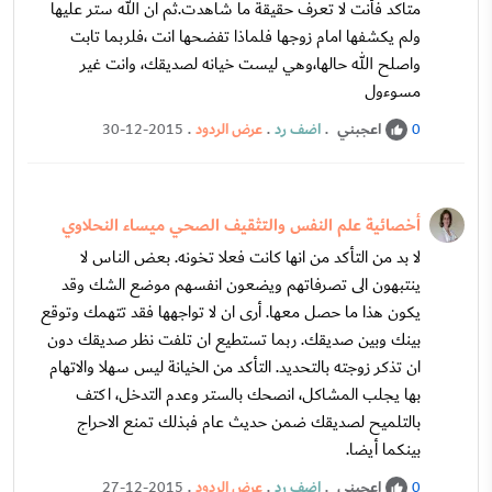
متاكد فأنت لا تعرف حقيقة ما شاهدت.ثم ان الله ستر عليها
ولم يكشفها امام زوجها فلماذا تفضحها انت ،فلربما تابت
واصلح الله حالها،وهي ليست خيانه لصديقك، وانت غير
مسوءول
اعجبني
.
اضف رد
.
عرض الردود
.
30-12-2015
0
أخصائية علم النفس والتثقيف الصحي ميساء النحلاوي
لا بد من التأكد من انها كانت فعلا تخونه. بعض الناس لا
ينتبهون الى تصرفاتهم ويضعون انفسهم موضع الشك وقد
يكون هذا ما حصل معها. أرى ان لا تواجهها فقد تتهمك وتوقع
بينك وبين صديقك. ربما تستطيع ان تلفت نظر صديقك دون
ان تذكر زوجته بالتحديد. التأكد من الخيانة ليس سهلا والاتهام
بها يجلب المشاكل، انصحك بالستر وعدم التدخل، اكتف
بالتلميح لصديقك ضمن حديث عام فبذلك تمنع الاحراج
بينكما أيضا.
اعجبني
.
اضف رد
.
عرض الردود
.
27-12-2015
0