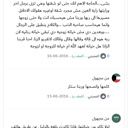
بشى....الحاجه الاهم انك حتى لو شفتها وهي تزنى برجل اخر
ورايتها رايه العين مش مجرد شقه اوغيره هقولك الاخلاق
مصيرها الى ربها وربنا مش هيحسبك انت ولا حتى زوجها
وانما هيحاسب صاحبه الذنب ...والكلام ينطبق على الرجال
.....وبعدين دي مش خيانه زوجيه دي تبقي خيانه ربانيه لان
ربه هوه الى قاله وقالها وقالى وقالك لاتقربو الزنا. احنا قربنا
الزانا هل خيانه لعهد الله ام خيانه للزوجه او لزوجه
اعجبني
.
اضف رد
.
16-06-2016
0
من مجهول
كلمها وانصحها وربنا ستار
اعجبني
.
اضف رد
.
15-06-2016
0
من مجهول
اولا تاكد من خيانتها. فإذا تاكدت بلغه بالدليل عن طريق هاتف