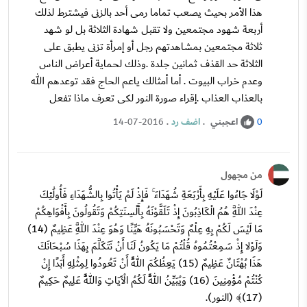
هذا الأمر بحيث يصعب تماما رمى أحد بالزنى فيشترط لذلك
أربعة شهود مجتمعين ولا تقبل شهادة الثلاثة بل لو شهد
ثلاثة مجتمعين بمشاهدتهم رجل أو إمرأة تزنى يطبق على
الثلاثة حد القذف ثمانين جلدة .وذلك لحماية أعراض الناس
وعدم خراب البيوت . أما أمثالك ياعم الحاج فقد توعدهم الله
بالعذاب العذاب .إقراء صورة النور لكى تعرف ماذا تفعل
اعجبني
.
اضف رد
.
14-07-2016
0
من مجهول
لَوْلَا جَاءُوا عَلَيْهِ بِأَرْبَعَةِ شُهَدَاءَ ۚ فَإِذْ لَمْ يَأْتُوا بِالشُّهَدَاءِ فَأُولَٰئِكَ
عِنْدَ اللَّهِ هُمُ الْكَاذِبُونَ إِذْ تَلَقَّوْنَهُ بِأَلْسِنَتِكُمْ وَتَقُولُونَ بِأَفْوَاهِكُمْ
مَا لَيْسَ لَكُمْ بِهِ عِلْمٌ وَتَحْسَبُونَهُ هَيِّنًا وَهُوَ عِنْدَ اللَّهِ عَظِيمٌ (14)
وَلَوْلا إِذْ سَمِعْتُمُوهُ قُلْتُمْ مَا يَكُونُ لَنَا أَنْ نَتَكَلَّمَ بِهَذَا سُبْحَانَكَ
هَذَا بُهْتَانٌ عَظِيمٌ (15) يَعِظُكُمَ اللَّهُ أَنْ تَعُودُوا لِمِثْلِهِ أَبَدًا إِنْ
كُنْتُمْ مُؤْمِنِينَ (16) وَيُبَيِّنُ اللَّهُ لَكُمُ الْآَيَاتِ وَاللَّهُ عَلِيمٌ حَكِيمٌ
(17)﴾ (النور).