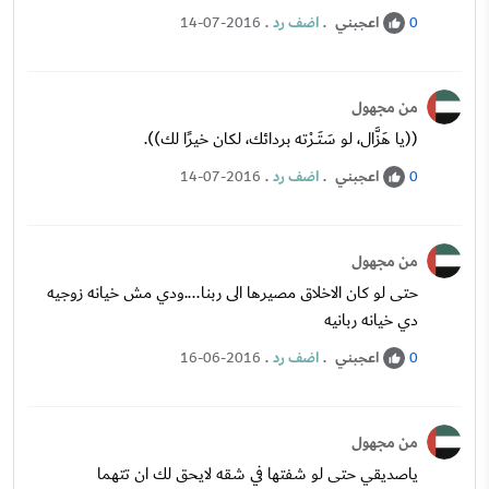
اعجبني
.
اضف رد
.
14-07-2016
0
من مجهول
((يا هَزَّال، لو سَتَــرْته بردائك، لكان خيرًا لك)).
اعجبني
.
اضف رد
.
14-07-2016
0
من مجهول
حتى لو كان الاخلاق مصيرها الى ربنا....ودي مش خيانه زوجيه
دي خيانه ربانيه
اعجبني
.
اضف رد
.
16-06-2016
0
من مجهول
ياصديقي حتى لو شفتها في شقه لايحق لك ان تتهما