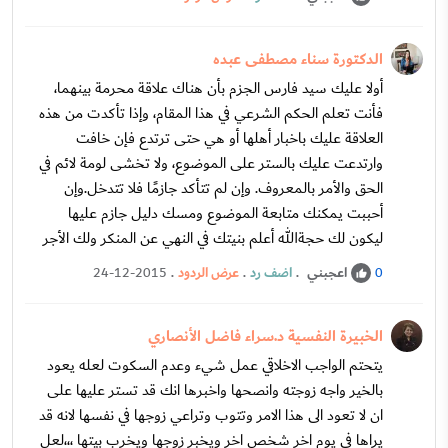
الدكتورة سناء مصطفى عبده
أولا عليك سيد فارس الجزم بأن هناك علاقة محرمة بينهما،
فأنت تعلم الحكم الشرعي في هذا المقام، وإذا تأكدت من هذه
العلاقة عليك باخبار أهلها أو هي حتى ترتدع فإن خافت
وارتدعت عليك بالستر على الموضوع، ولا تخشى لومة لائم في
الحق والأمر بالمعروف. وإن لم تتأكد جازمًا فلا تتدخل.وإن
أحببت يمكنك متابعة الموضوع ومسك دليل جازم عليها
ليكون لك حجةالله أعلم بنيتك في النهي عن المنكر ولك الأجر
اعجبني
.
اضف رد
.
عرض الردود
.
24-12-2015
0
الخبيرة النفسية د.سراء فاضل الأنصاري
يتحتم الواجب الاخلاقي عمل شيء وعدم السكوت لعله يعود
بالخير واجه زوجته وانصحها واخبرها انك قد تستر عليها على
ان لا تعود الى هذا الامر وتتوب وتراعي زوجها في نفسها لانه قد
يراها في يوم اخر شخص اخر ويخبر زوجها ويخرب بيتها ،،،لعل