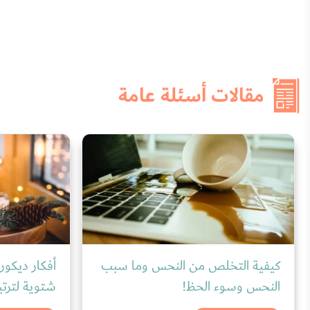
مقالات أسئلة عامة
كيفية التخلص من النحس وما سبب
النحس وسوء الحظ!
شتوية لترتي