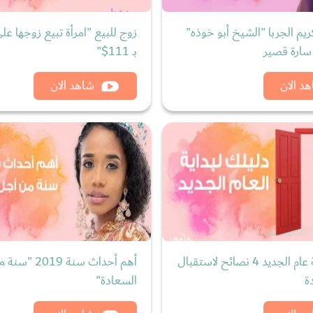
يم الجربا "الشيخ أبو خوذه"
زوج للبيع "امرأة تبيع زوجها 
سارة قصير
بــ 111$"
د الان
شاهد الان
دليلك لبداية عام الجديد 4 نصائح لاستقبال
أهم أحداث سنة 19
ة
السعادة"