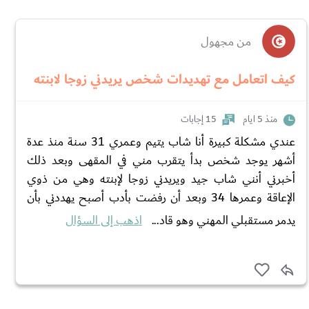
من مجهول
كيف اتعامل مع تهديدات شخص يريدني زوجا لابنته
منذ 5 ايام
15 إجابات
عندي مشكلة كبيرة أنا شاب يتيم وعمري 31 سنة منذ عدة
أشهر يوجد شخص بدأ يتقرب مني في المقهى وبعد ذلك
أخبرني أنني شاب جيد ويريدني زوجا لإبنته وهي من ذوي
الإعاقة وعمرها 34 وبعد أن رفضت بأدب أصبح يهددني بأن
يدمر مستقبلي المهني وهو قاد...
اذهب إلى السؤال