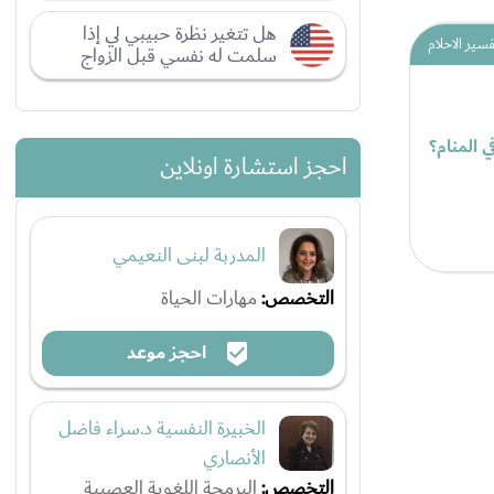
هل تتغير نظرة حبيبي لي إذا
فسير الاحلام
سلمت له نفسي قبل الزواج
 المنام؟
احجز استشارة اونلاين
المدربة لبنى النعيمي
التخصص:
مهارات الحياة
احجز موعد
الخبيرة النفسية د.سراء فاضل
الأنصاري
التخصص:
البرمجة اللغوية العصبية