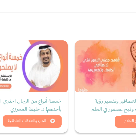
لعصافير وتفسير رؤية
خمسة أنواع من الرجال احذري ال
ذبح عصفور في الحلم
بأحدهم! د. خليفة المحرزي
د الان
شاهد الان
الاحلام
الحب والعلاقات العاطفية