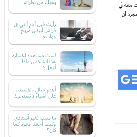
يحبك من نظراته
ثت معه في
مجرد أن
رأيت قبل أيام أنني في
فراش أبيض مريح
وواسع
لست مستعدة لخسارة
هذا الشخص ماذا
أفعل؟
أهدم حياتي ونفسيتي
على أشياء لا تستحق!.
ما سبب تغير أستاذي
وكيف أجعله يعود كما
كان؟