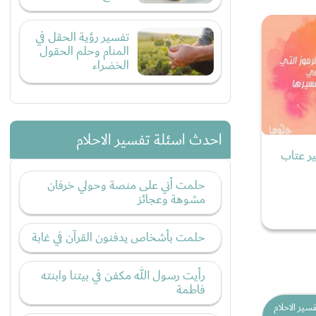
تفسير رؤية الحقل في
المنام وحلم الحقول
الخضراء
احدث اسئلة تفسير الاحلام
ير عتاب
حلمت أني على منصة وحولي خرفان
مشوهة وعجائز
حلمت بأشخاص يدفنون القرآن في غابة
رأيت رسول الله مكفن في بيتنا وابنته
فاطمة
فسير الاحلام