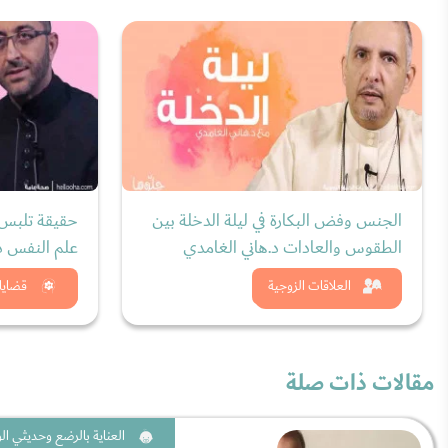
الجنس وفض البكارة في ليلة الدخلة بين
حقيقة تلبس 
الطقوس والعادات د.هاني الغامدي
علم النفس د.
شاهد الان
شاه
العلاقات الزوجية
قضايا
مقالات ذات صلة
العناية بالرضع وحديثي الو