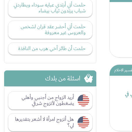
حلمت أني أرتدي عبايه سوداء ويطاردني
شباب يرتدون ثياب بيضاء
حلمت أني أحضر عقد قران لشخص
والعروس غير معروفة
حلمت أن طائر أخي هرب من النافذة
فسير الاحلام
اسئلة من بلدك
 في
أريد الزواج من أجنبي وأهلي
يضغطون لأتزوج شرقي
هل أتزوج امرأة لا أشعر بتقديرها
لي؟