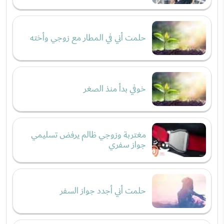
حلمت أني في المطار مع زوجي وأخته
خوفي بدأ منذ الصغر
مغتربة وزوجي ظالم يرفض تسليمي
جواز سفري
حلمت أني أجدد جواز السفر