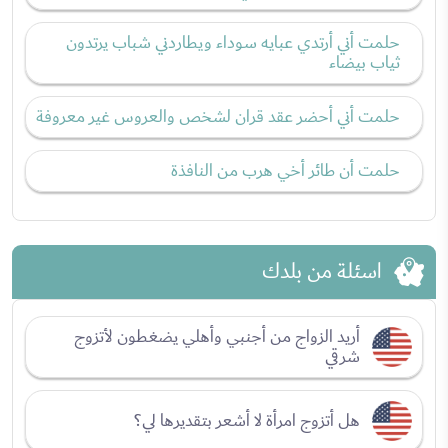
حلمت أني أرتدي عبايه سوداء ويطاردني شباب يرتدون
ثياب بيضاء
حلمت أني أحضر عقد قران لشخص والعروس غير معروفة
حلمت أن طائر أخي هرب من النافذة
اسئلة من بلدك
أريد الزواج من أجنبي وأهلي يضغطون لأتزوج
شرقي
هل أتزوج امرأة لا أشعر بتقديرها لي؟