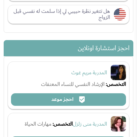
هل تتغير نظرة حبيبي لي إذا سلمت له نفسي قبل
الزواج
احجز استشارة اونلاين
المدربة مريم غوث
التخصص:
الإرشاد النفسي للنساء المعنفات
احجز موعد
المدربة منى زلزل
التخصص:
مهارات الحياة