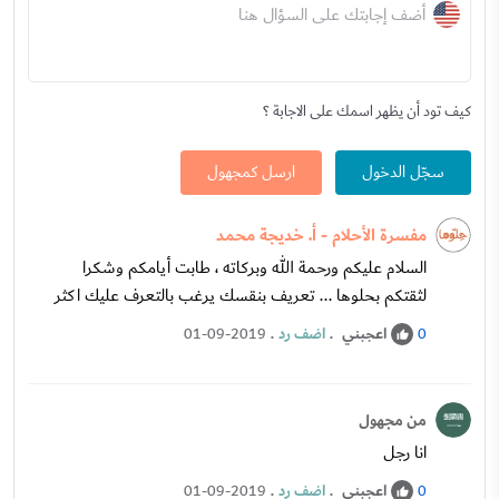
أضف إجابتك على السؤال هنا
كيف تود أن يظهر اسمك على الاجابة ؟
سجّل الدخول
ارسل كمجهول
مفسرة الأحلام - أ. خديجة محمد
السلام عليكم ورحمة الله وبركاته ، طابت أيامكم وشكرا
لثقتكم بحلوها ... تعريف بنقسك يرغب بالتعرف عليك اكثر
اعجبني
.
اضف رد
.
01-09-2019
0
من مجهول
انا رجل
اعجبني
.
اضف رد
.
01-09-2019
0