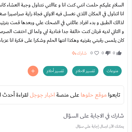
السلام عليكم حلمت انني كنت انا و عاالتي نتناول وجبة العشاء كان
انا اتناول في المكان اللذي نغسل فيه الاواني فجاة راية صراصيرا صغ
لذالك الطبق و بدء افراد عائلتي في الضحك علي وبعدها قمت بترتيب ا
و الثاني لديه قرنان كنت خائفة جدا فنادية ابي ولما اتى اختفت ال
كان يلمس رقبتي بقرنيه وهكذا انتها الحلم وشكرا على فكرة انا عزبا
شارك
0
0
0
منوعات
تفسير الاحلام
تفسير أحلام
تابعوا
موقع حلوها
على منصة
اخبار جوجل
لقراءة أحدث ا
شارك في الاجابة على السؤال
يمكنك الآن ارسال إجابة علي سؤال