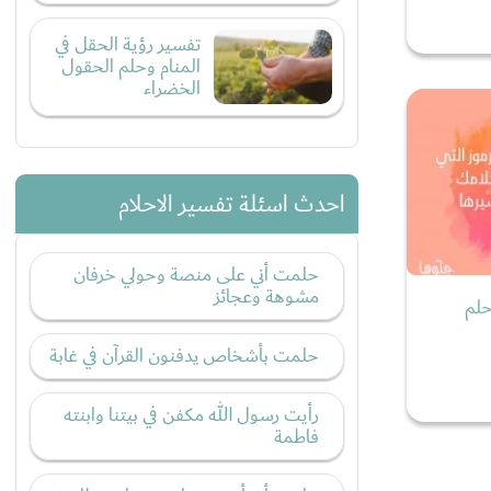
تفسير رؤية الحقل في
المنام وحلم الحقول
الخضراء
احدث اسئلة تفسير الاحلام
حلمت أني على منصة وحولي خرفان
مشوهة وعجائز
حلم
حلمت بأشخاص يدفنون القرآن في غابة
رأيت رسول الله مكفن في بيتنا وابنته
فاطمة