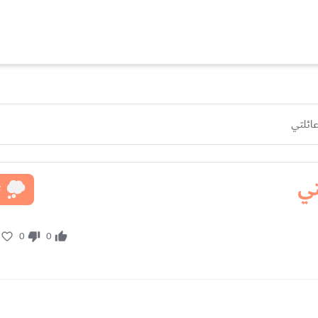
عائلتي
تي
ت
0
0