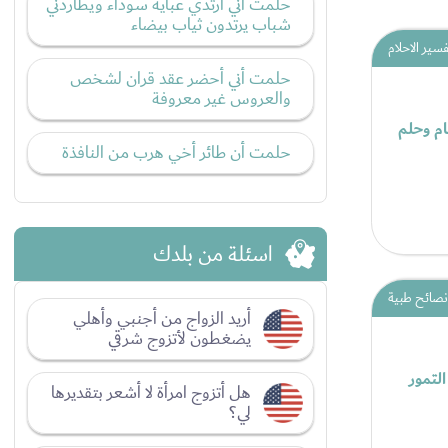
حلمت أني أرتدي عبايه سوداء ويطاردني
شباب يرتدون ثياب بيضاء
فسير الاحلام
حلمت أني أحضر عقد قران لشخص
والعروس غير معروفة
ام وحلم
حلمت أن طائر أخي هرب من النافذة
اسئلة من بلدك
نصائح طبية
أريد الزواج من أجنبي وأهلي
يضغطون لأتزوج شرقي
بة التمور
هل أتزوج امرأة لا أشعر بتقديرها
لي؟