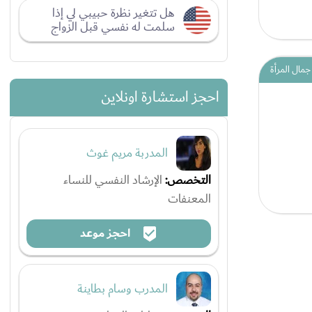
هل تتغير نظرة حبيبي لي إذا
سلمت له نفسي قبل الزواج
جمال المرأة
احجز استشارة اونلاين
المدربة مريم غوث
التخصص:
الإرشاد النفسي للنساء
المعنفات
احجز موعد
المدرب وسام بطاينة