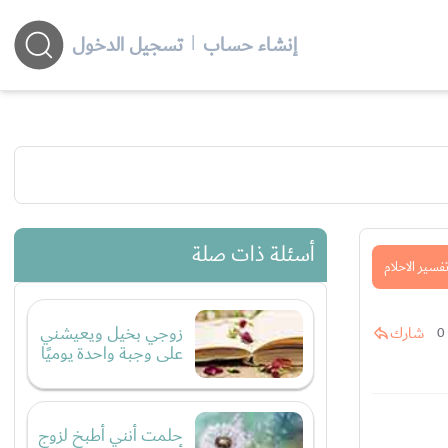
إنشاء حساب
|
تسجيل الدخول
أسئلة ذات صلة
فسير الاحلام
زوجي بخيل ويعيشني
شارك
0
على وجبة واحدة يوميًا
حلمت أنني أطبخ لزوج