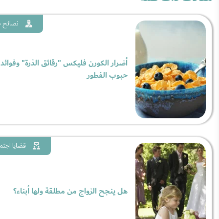
نصائح ط
أضرار الكورن فليكس "رقائق الذرة" وفوائد
حبوب الفطور
قضايا اجتم
هل ينجح الزواج من مطلقة ولها أبناء؟