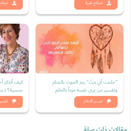
شاهد الان
شاه
نصائح طبية
نصائح
"حلمت أني متّ" رمز الموت بالمنام
كيف أتذكر أح
وتفسير من يرى نفسه ميتاً بالحلم
جنسية؟ د.سر
شاهد الان
شاه
تفسير الاحلام
تفسير 
مقالات ذات صلة