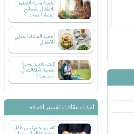
أهمية وجبة الفطور
للأطفال ونصائح
الفطار الصحي
أهمية العشاء المنزلي
للأطفال
كيف تعدين وجبة
صحية لأطفالك في
المدرسة؟
احدث مقالات تفسير الاحلام
تفسير حلم تبني طفل
ورؤية كفالة اليتيم في