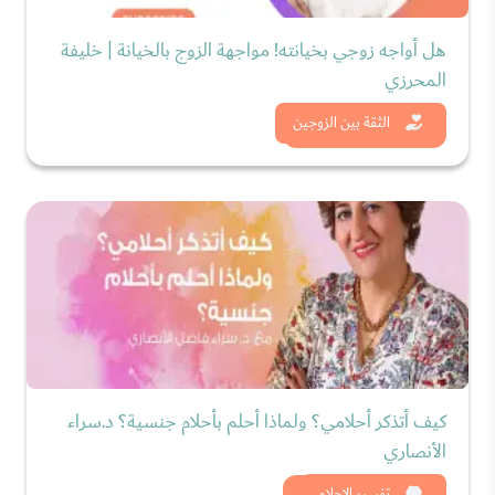
هل أواجه زوجي بخيانته! مواجهة الزوج بالخيانة | خليفة
المحرزي
شاهد الان
الثقة بين الزوجين
كيف أتذكر أحلامي؟ ولماذا أحلم بأحلام جنسية؟ د.سراء
الأنصاري
تفسير الاحلام