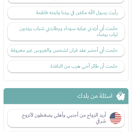
رأيت رسول الله مكفن في بيتنا وابنته فاطمة
حلمت أني أرتدي عبايه سوداء ويطاردني شباب يرتدون
ثياب بيضاء
حلمت أني أحضر عقد قران لشخص والعروس غير معروفة
حلمت أن طائر أخي هرب من النافذة
اسئلة من بلدك
أريد الزواج من أجنبي وأهلي يضغطون لأتزوج
شرقي