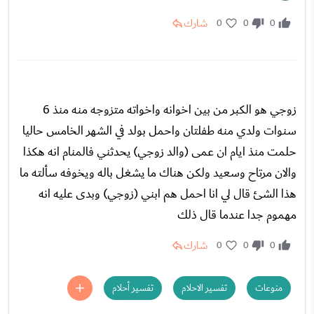
شارك
0
0
0
زوجي هو الكبر من بين اخوانه واخواته متزوجه منه منذ 6
سنوات ولدي منه طفلتان واحمل بولد في الشهر الخامس حاليا
حلمت منذ ايام ان عمى (والد زوجي) يحدثني فالمنام انه هكذا
والان مرتاح وسعيد ولكن هناك ما يشغل باله ويخوفه سألته ما
هذا الشئ قال لي انا احمل هم ابني (زوجي) وبدى عليه انه
مهموم جدا عندما قال ذلك
شارك
0
0
0
منوعات
تفسير الاحلام
تفسير أحلام