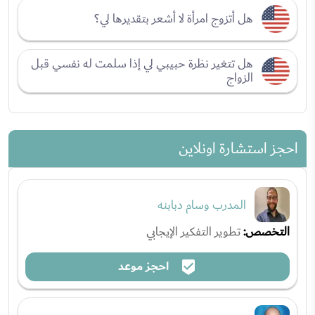
هل أتزوج امرأة لا أشعر بتقديرها لي؟
هل تتغير نظرة حبيبي لي إذا سلمت له نفسي قبل
الزواج
احجز استشارة اونلاين
المدرب وسام دبابنه
التخصص:
تطوير التفكير الإيجابي
احجز موعد