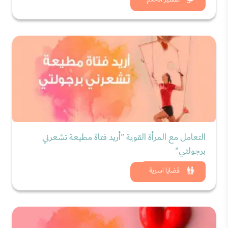
شاهد الان
التعامل مع المرأة القوية "أريد فتاة مطيعة تشعرني
برجولتي"
شاهد الان
قضايا اسرية