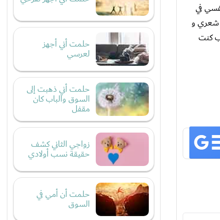
فسي في
 شعري و
عب كنت
حلمت أني أجهز
لعرسي
حلمت أني ذهبت إلى
السوق والباب كان
مقفل
زواجي الثاني كشف
حقيقة نسب أولادي
حلمت أن أمي في
السوق