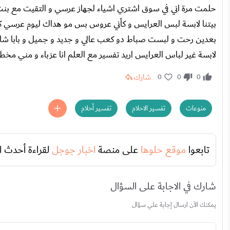
حلمت مرة اني في سوق اشتري اشياء لجهاز عرسي و التقيت مع بنت
بيتنا لابسة لبس العرايس و كأني عروس بس مو هداك ليوم عرسي ك
بعدين رحت و لبست صباط دو كعب عالي و جديد و جميل و بابا شافني
لابسة غير لباس العرايس اريد تفسير مع العلم انا عزباء و مني مخط
شارك
0
0
0
منوعات
تفسير الاحلام
تفسير أحلام
تابعوا
موقع حلوها
على منصة
اخبار جوجل
لقراءة أحدث ا
شارك في الاجابة على السؤال
يمكنك الآن ارسال إجابة علي سؤال