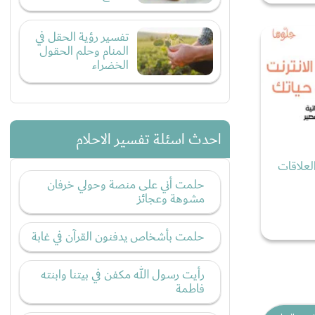
تفسير رؤية الحقل في
المنام وحلم الحقول
الخضراء
احدث اسئلة تفسير الاحلام
لعلاقات
حلمت أني على منصة وحولي خرفان
مشوهة وعجائز
حلمت بأشخاص يدفنون القرآن في غابة
رأيت رسول الله مكفن في بيتنا وابنته
فاطمة