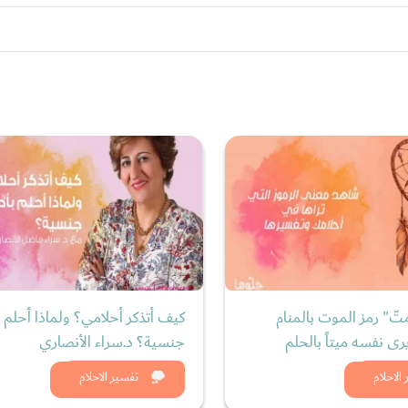
ّ" رمز الموت بالمنام
كيف أتذكر أحلامي؟ ولماذا أحلم ب
ى نفسه ميتاً بالحلم
جنسية؟ د.سراء الأنصاري
د الان
شاهد الان
الاحلام
تفسير الاحلام