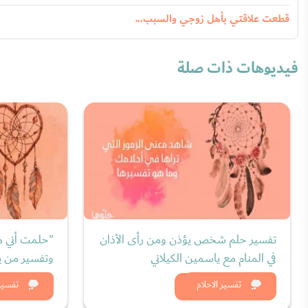
قطعت علاقتي بأهل زوجي والسبب...
فيديوهات ذات صلة
تفسير حلم شخص يؤذن ومن رأى الأذان
"حلمت أني مت
في المنام مع ياسمين الكيلاني
وتفسير من ير
شاهد الان
شاه
تفسير الاحلام
تفسير 