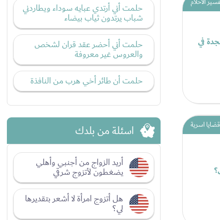
فسير الاحلام
حلمت أني أرتدي عبايه سوداء ويطاردني
شباب يرتدون ثياب بيضاء
جدة في
حلمت أني أحضر عقد قران لشخص
والعروس غير معروفة
حلمت أن طائر أخي هرب من النافذة
قضايا اسرية
اسئلة من بلدك
أريد الزواج من أجنبي وأهلي
؟
يضغطون لأتزوج شرقي
هل أتزوج امرأة لا أشعر بتقديرها
لي؟