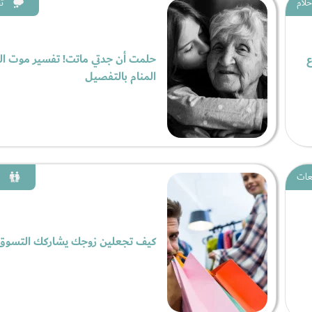
حلام
ت
ع
حلمت أن جدتي ماتت! تفسير موت ال
المنام بالتفصيل
عات
كيف تجعلين زوجك يشاركك التسوق