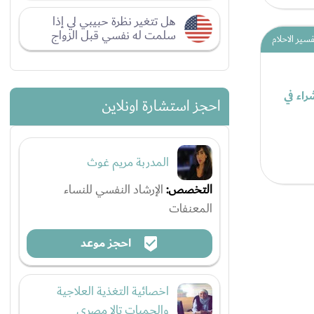
هل تتغير نظرة حبيبي لي إذا
سلمت له نفسي قبل الزواج
فسير الاحلام
راء في
احجز استشارة اونلاين
المدربة مريم غوث
التخصص:
الإرشاد النفسي للنساء
المعنفات
احجز موعد
اخصائية التغذية العلاجية
والحميات تالا مصري