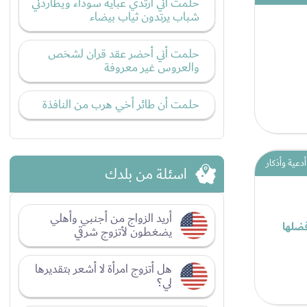
حلمت أني أرتدي عبايه سوداء ويطاردني
شباب يرتدون ثياب بيضاء
حلمت أني أحضر عقد قران لشخص
والعروس غير معروفة
حلمت أن طائر أخي هرب من النافذة
أدعية وأذكار
اسئلة من بلدك
أريد الزواج من أجنبي وأهلي
فضلها
يضغطون لأتزوج شرقي
هل أتزوج امرأة لا أشعر بتقديرها
لي؟