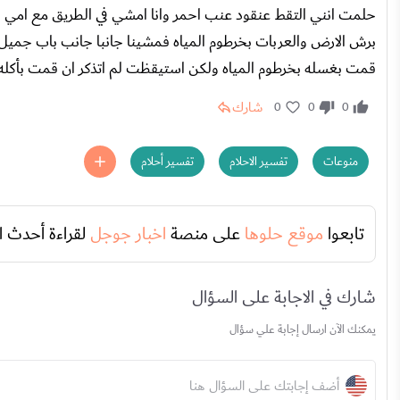
حلمت انني التقط عنقود عنب احمر وانا امشي في الطريق مع امي
برش الارض والعربات بخرطوم المياه فمشينا جانبا جانب باب جميل ك
قمت بغسله بخرطوم المياه ولكن استيقظت لم اتذكر ان قمت بأكله ا
شارك
0
0
0
منوعات
تفسير الاحلام
تفسير أحلام
تابعوا
موقع حلوها
على منصة
اخبار جوجل
لقراءة أحدث ا
شارك في الاجابة على السؤال
يمكنك الآن ارسال إجابة علي سؤال
أضف إجابتك على السؤال هنا