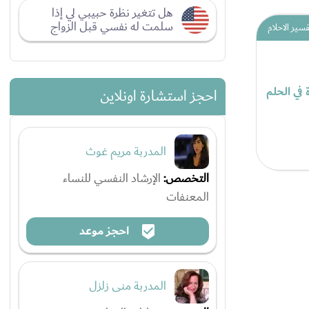
هل تتغير نظرة حبيبي لي إذا
سلمت له نفسي قبل الزواج
فسير الاحلام
ة في الحلم
احجز استشارة اونلاين
المدربة مريم غوث
التخصص:
الإرشاد النفسي للنساء
المعنفات
احجز موعد
المدربة منى زلزل