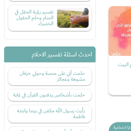
تفسير رؤية الحقل في
المنام وحلم الحقول
الخضراء
احدث اسئلة تفسير الاحلام
 البيت
حلمت أني على منصة وحولي خرفان
مشوهة وعجائز
حلمت بأشخاص يدفنون القرآن في غابة
رأيت رسول الله مكفن في بيتنا وابنته
فاطمة
يا اجتماعية