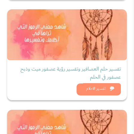
تفسير حلم العصافير وتفسير رؤية عصفور ميت وذبح
عصفور في الحلم
شاهد الان
تفسير الاحلام