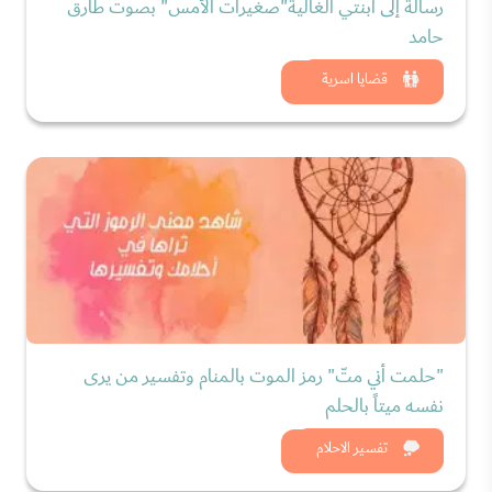
رسالة إلى ابنتي الغالية"صغيرات الأمس" بصوت طارق
حامد
شاهد الان
قضايا اسرية
"حلمت أني متّ" رمز الموت بالمنام وتفسير من يرى
نفسه ميتاً بالحلم
شاهد الان
تفسير الاحلام