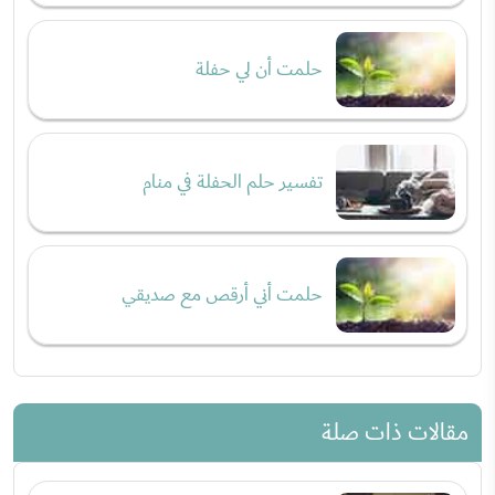
حلمت أن لي حفلة
تفسير حلم الحفلة في منام
حلمت أني أرقص مع صديقي
مقالات ذات صلة