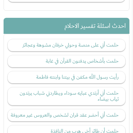
احدث اسئلة تفسير الاحلام
حلمت أني على منصة وحولي خرفان مشوهة وعجائز
حلمت بأشخاص يدفنون القرآن في غابة
رأيت رسول الله مكفن في بيتنا وابنته فاطمة
حلمت أني أرتدي عبايه سوداء ويطاردني شباب يرتدون
ثياب بيضاء
حلمت أني أحضر عقد قران لشخص والعروس غير معروفة
حلمت أن طائر أخي هرب من النافذة