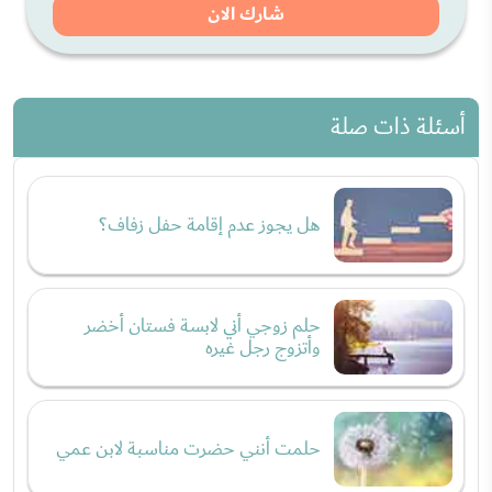
شارك الان
أسئلة ذات صلة
هل يجوز عدم إقامة حفل زفاف؟
حلم زوجي أني لابسة فستان أخضر
وأتزوج رجل غيره
حلمت أنني حضرت مناسبة لابن عمي