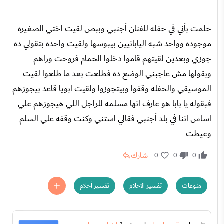
حلمت بأني في حفله للفنان أجنبي وببص لقيت اختي الصغيره
موجوده وواحد شبه اليابانيين بيبوسها ولقيت واحده بتقولي ده
جوزي وبعدين لقيتهم قاموا دخلوا الحمام فروحت وراهم
وبقولها مش عاجبني الوضع ده فطلعت بعد ما طلعوا لقيت
الموسيقي والحفله وقفوا وبيتجوزوا ولقيت ابويا قاعد بيجوزهم
فبقوله يا بابا هو عارف انها مسلمه للراجل اللي هيجوزهم علي
اساس اننا في بلد أجنبي فقالي استني وكنت وقفه علي السلم
وعيطت
شارك
0
0
0
منوعات
تفسير الاحلام
تفسير أحلام