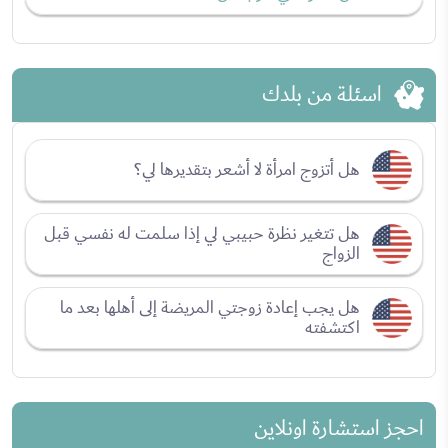
اسئلة من بلدك
هل أتزوج امرأة لا أشعر بتقديرها لي؟
هل تتغير نظرة حبيبي لي إذا سلمت له نفسي قبل
الزواج
هل يجب إعادة زوجتي المريضة إلى أهلها بعد ما
اكتشفته
احجز استشارة اونلاين