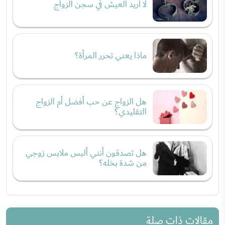
لا أريد العيش في سجن الزواج
ماذا يعني تحرر المرأة؟
هل الزواج عن حب أفضل أم الزواج
التقليدي؟
هل تصدقون أنني ألبس ملابس زوجي
من شدة بخله؟
مقالات ذات صلة