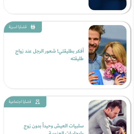
قضايا اسرية
أفكر بطليقتي! شعور الرجل عند زواج
طليقته
قضايا اجتماعية
سلبيات العيش وحيداً بدون زوج
وإيجابيات العزوبية