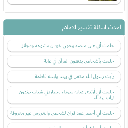
احدث اسئلة تفسير الاحلام
حلمت أني على منصة وحولي خرفان مشوهة وعجائز
حلمت بأشخاص يدفنون القرآن في غابة
رأيت رسول الله مكفن في بيتنا وابنته فاطمة
حلمت أني أرتدي عبايه سوداء ويطاردني شباب يرتدون
ثياب بيضاء
حلمت أني أحضر عقد قران لشخص والعروس غير معروفة