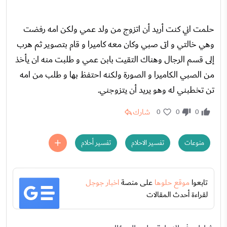
حلمت اني كنت أريد أن اتزوج من ولد عمي ولكن امه رفضت
وهي خالتي و اتى صبي وكان معه كاميرا و قام بتصوير ثم هرب
إلى قسم الرجال وهناك التقيت بابن عمي و طلبت منه ان يأخذ
من الصبي الكاميرا و الصورة ولكنه احتفظ بها و طلب من امه
تن تخطبني له وهو يريد أن يتزوجني.
شارك
0
0
0
منوعات
تفسير الاحلام
تفسير أحلام
تابعوا
موقع حلوها
على منصة
اخبار جوجل
لقراءة أحدث المقالات