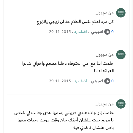
من مجهول
كل مره احلام نفس الحلام هذ ان زوجي ياتزوج
اعجبني
.
اضف رد
.
29-11-2015
0
من مجهول
حلمت اننا مع امي المتوفاه دخلنا مطعم واخواتي شالوا
العبائه الا انا
اعجبني
.
اضف رد
.
29-11-2015
0
من مجهول
حلمت إنو جات عندي قريبتي إسمها هدى وقالت لي خلاص
يا مريم جيت علشان آخذك حان وقت موتك وجبات معها
باص علشان تاخدني فيه