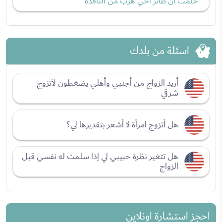
حلمت أن طائر أخي هرب من النافذة
اسئلة من بلدك
أريد الزواج من أجنبي وأهلي يضغطون لأتزوج
شرقي
هل أتزوج امرأة لا أشعر بتقديرها لي؟
هل تتغير نظرة حبيبي لي إذا سلمت له نفسي قبل
الزواج
احجز استشارة اونلاين