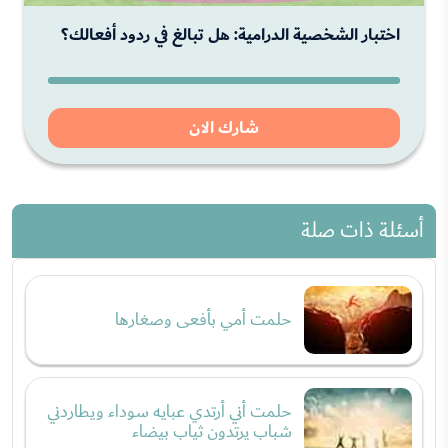
اختبار الشخصية الدرامية: هل تبالغ في ردود أفعالك؟
شارك الان
أسئلة ذات صلة
حلمت أمي بأفعى وصغارها
حلمت أني أرتدي عبايه سوداء ويطاردني
شباب يرتدون ثياب بيضاء