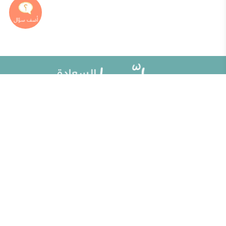
خريطة الموقع
تطوير الذات
مقالات
تحديات الحياة الزوجية
ألو حلوها
أطفال ومراهقون
حلوها تي في
الصحة العامة
الاختبارات
إضاءات للنفس الإنسانية
الكلمات المفتاحية
منوعات
حاسبة الحمل الولادة