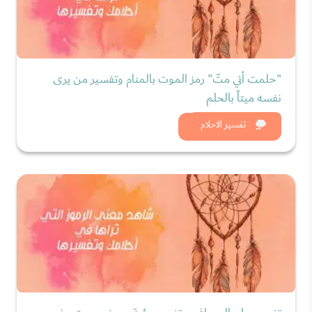
"حلمت أني متّ" رمز الموت بالمنام وتفسير من يرى
نفسه ميتاً بالحلم
شاهد الان
تفسير الاحلام