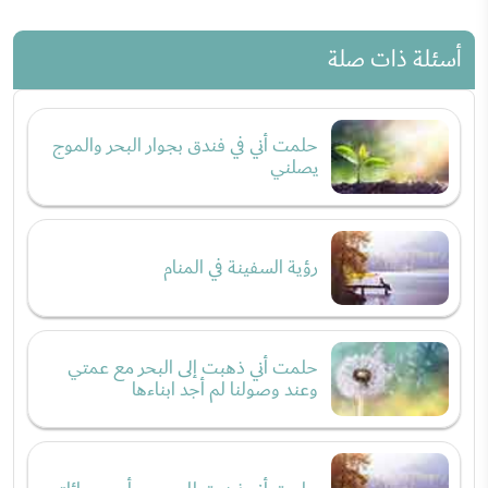
أسئلة ذات صلة
حلمت أني في فندق بجوار البحر والموج
يصلني
رؤية السفينة في المنام
حلمت أني ذهبت إلى البحر مع عمتي
وعند وصولنا لم أجد ابناءها