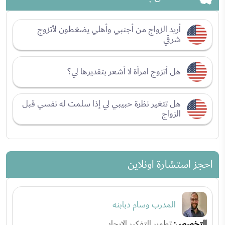
أريد الزواج من أجنبي وأهلي يضغطون لأتزوج
شرقي
هل أتزوج امرأة لا أشعر بتقديرها لي؟
هل تتغير نظرة حبيبي لي إذا سلمت له نفسي قبل
الزواج
احجز استشارة اونلاين
المدرب وسام دبابنه
التخصص:
تطوير التفكير الإيجابي