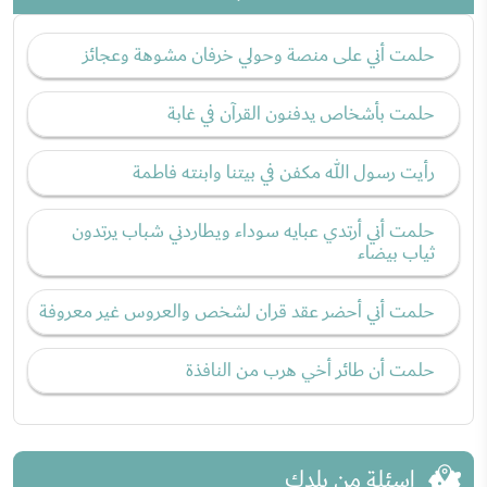
حلمت أني على منصة وحولي خرفان مشوهة وعجائز
حلمت بأشخاص يدفنون القرآن في غابة
رأيت رسول الله مكفن في بيتنا وابنته فاطمة
حلمت أني أرتدي عبايه سوداء ويطاردني شباب يرتدون
ثياب بيضاء
حلمت أني أحضر عقد قران لشخص والعروس غير معروفة
حلمت أن طائر أخي هرب من النافذة
اسئلة من بلدك