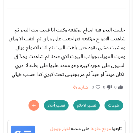
حلمت البحر فيه امواج مرتفعه وكنت انا قريب مت البحر ثم
شاهدت الامواج مرتفعه فتراجعت على وراي ثم التفت الا وراي
ومشيت مشي بقوه حتى بلغت البيت ثم اتت الامواج ورانى
ومرت الموياء بجوانب البيوت الاي عندنا ثم شاهدت رجلآ في
السيول على حجره كبيره وهو ممدد عليها على بطنه لا ادري
انكان ميتنآ او حينآ ثم مر بجنبنى تحت كبري كذا حسب خيالي
شارك
0
0
0
منوعات
تفسير الاحلام
تفسير أحلام
تابعوا
موقع حلوها
على منصة
اخبار جوجل