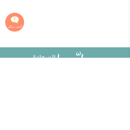
خريطة الموقع
تطوير الذات
مقالات
تحديات الحياة الزوجية
ألو حلوها
أطفال ومراهقون
حلوها تي في
الصحة العامة
الاختبارات