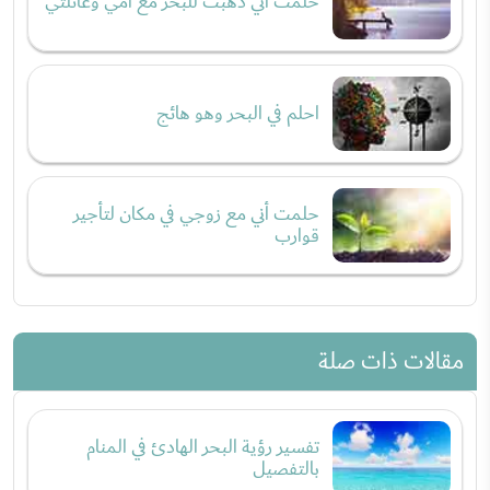
حلمت أني ذهبت للبحر مع أمي وعائلتي
احلم في البحر وهو هائج
حلمت أني مع زوجي في مكان لتأجير
قوارب
مقالات ذات صلة
تفسير رؤية البحر الهادئ في المنام
بالتفصيل