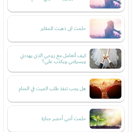
حلمت انى ذهبت للمقابر
كيف أتعامل مع زوجي الذي يهددني
ويسرقني ويكذب علي؟
هل يجب تنفذ طلب الميت في المنام
حلمت أنني أحضر جنازة