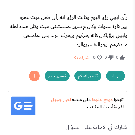
رأى ابوي رؤيا اليوم وكانت الرؤيا انه رأى طفل ميت عمره
بين٤او٦سنوات وكان ع سريرالمستشفى ميت وكان عنده اهله
وابوي برؤياكان كانه يعرفهم ويعرف الولد بس لماصحى
مااذكرهم ارجوالتفسيروالرد
شارك
0
0
0
منوعات
تفسير الاحلام
تفسير أحلام
تابعوا
موقع حلوها
على منصة
اخبار جوجل
لقراءة أحدث المقالات
شارك في الاجابة على السؤال