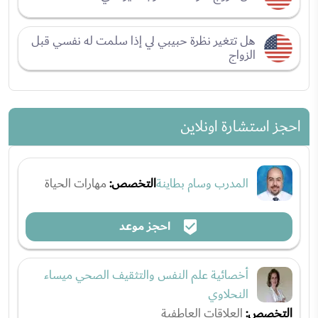
هل تتغير نظرة حبيبي لي إذا سلمت له نفسي قبل
الزواج
احجز استشارة اونلاين
المدرب وسام بطاينة
التخصص:
مهارات الحياة
احجز موعد
أخصائية علم النفس والتثقيف الصحي ميساء
النحلاوي
التخصص:
العلاقات العاطفية