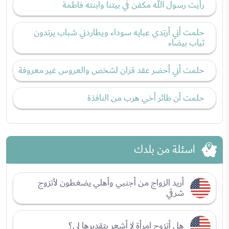
رأيت رسول الله مكفن في بيتنا وابنته فاطمة
حلمت أني أرتدي عبايه سوداء ويطاردني شباب يرتدون
ثياب بيضاء
حلمت أني أحضر عقد قران لشخص والعروس غير معروفة
حلمت أن طائر أخي هرب من النافذة
اسئلة من بلدك
أريد الزواج من أجنبي وأهلي يضغطون لأتزوج
شرقي
هل أتزوج امرأة لا أشعر بتقديرها لي؟