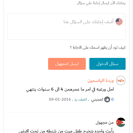
يمكنك الآن ارسال إجابة علي سؤال
أضف إجابتك على السؤال هنا
كيف تود أن يظهر اسمك على الاجابة ؟
سجّل الدخول
ارسل كمجهول
وردة الياسمين
امل ورغبه في امر ما عمرهمن 4 الى 6 سنوات ينتهي
اعجبني
.
اضف رد
.
09-01-2016
0
من مجهول
رأيت واحده بتخرج طفل ميت من شنطه من تحت الارض