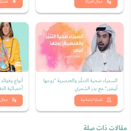
شاهد الان
شاه
جمال المرأة
قضايا
السمراء ضحية التنمُّر والعنصرية "زوجها
أنواع وفوائد
أبيض" مع بدر الشمري
أخصائية التغ
شاهد الان
شاه
قضايا اجتماعية
جمال ا
مقالات ذات صلة