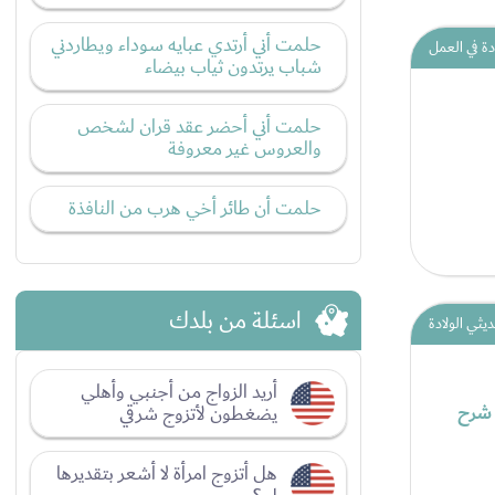
حلمت أني أرتدي عبايه سوداء ويطاردني
ة في العمل
شباب يرتدون ثياب بيضاء
حلمت أني أحضر عقد قران لشخص
والعروس غير معروفة
حلمت أن طائر أخي هرب من النافذة
اسئلة من بلدك
يثي الولادة
أريد الزواج من أجنبي وأهلي
 شرح
يضغطون لأتزوج شرقي
هل أتزوج امرأة لا أشعر بتقديرها