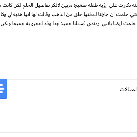
م عليكم ورحمه الله وبركاته انا فتاه متزوجه حديثا عمري 28 سنه تكررت علي رؤيه طفله صغيره مرتين لاذكر تفاصيل الحلم ل
ختي حلمت ان جارتنا اعطتها حلق من الذهب وقالت لها انها هديه لي وك
مت ايضا بانني اردتدي فستانا جميلا جدا وقد اعجبو به جميعا ولكن ل
لمقالات