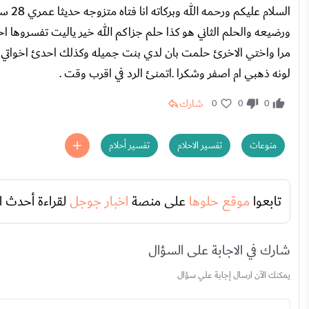
السلا
ورضيعه والحلم الثاني هو كذا حلم جزاكم الله خير ياليت تفسروها ا
مرا واختي الاخرئ حلمت بان لدي بنت جميله وكذلك احدئ اخواتي حل
لونه ذهبي ام اصفر وشكرا .اتمنئ الرد في اقرب وقت .
شارك
0
0
0
منوعات
تفسير الاحلام
تفسير أحلام
تابعوا
موقع حلوها
على منصة
اخبار جوجل
لقراءة أحدث ا
شارك في الاجابة على السؤال
يمكنك الآن ارسال إجابة علي سؤال