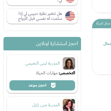
لي؟
هل تتغير نظرة حبيبي لي إذا
سلمت له نفسي قبل الزواج
جمال المرأة
احجز استشارة اونلاين
جمال
المدربة لبنى النعيمي
التخصص:
مهارات الحياة
احجز موعد
المدربة منى زلزل