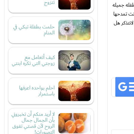
تتزوج
كن كانت طفله جميله
انت تمدحها
اتتذكر هل
حلمت بطفلة تبكي في
المنام
كيف أتعامل مع
زوجتي التي تكره ابنتي
احلم بواحده اعرفها
باستمرار
لا أريد منكم أن تخبروني
بأن الجمال جمال
الروح لأن قصتي تفوق
التصورات!