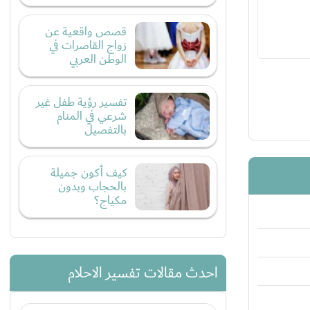
قصص واقعية عن
زواج القاصرات في
الوطن العربي
تفسير رؤية طفل غير
شرعي في المنام
بالتفصيل
كيف أكون جميلة
بالحجاب وبدون
مكياج؟
احدث مقالات تفسير الاحلام