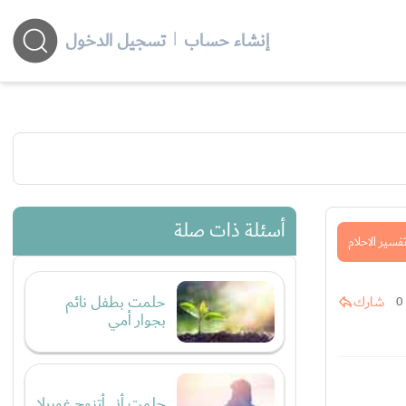
إنشاء حساب
|
تسجيل الدخول
أسئلة ذات صلة
فسير الاحلام
حلمت بطفل نائم
شارك
0
بجوار أمي
حلمت أني أتزوج غوريلا