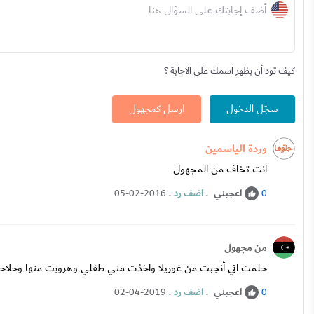
أضف إجابتك على السؤال هنا
كيف تود أن يظهر اسمك على الاجابة ؟
سجّل الدخول
ارسل كمجهول
وردة الياسمين
انت تخاف من المجهول
اعجبني
.
اضف رد
.
05-02-2016
0
من مجهول
حلمت اني أنجبت من غوريلا واخذت مني طفلي وهروبت منها وحلا
اعجبني
.
اضف رد
.
02-04-2019
0