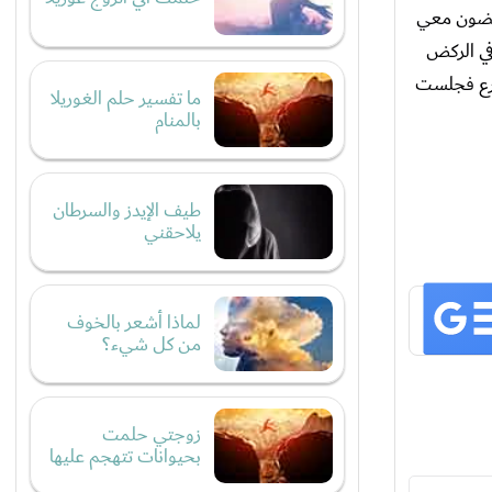
ركضون معي
في الركض
ارع فجلست
ما تفسير حلم الغوريلا
بالمنام
طيف الإيدز والسرطان
يلاحقني
لماذا أشعر بالخوف
من كل شيء؟
زوجتي حلمت
بحيوانات تتهجم عليها