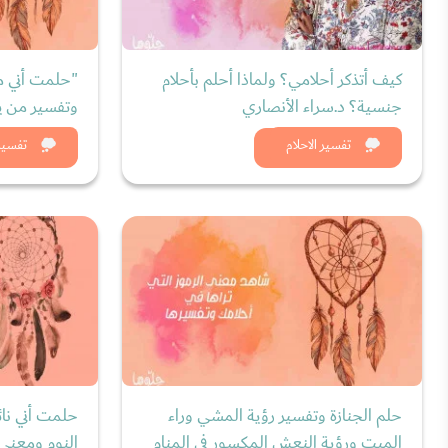
كيف أتذكر أحلامي؟ ولماذا أحلم بأحلام
"حلمت أني مت
جنسية؟ د.سراء الأنصاري
وتفسير من ير
شاهد الان
شاه
تفسير الاحلام
تفسير 
حلم الجنازة وتفسير رؤية المشي وراء
حلمت أني نائ
الميت ورؤية النعش المكسور في المنام
النوم ومعنى 