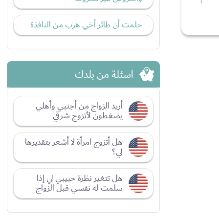
حلمت أن طائر أخي هرب من النافذة
اسئلة من بلدك
أريد الزواج من أجنبي وأهلي
يضغطون لأتزوج شرقي
هل أتزوج امرأة لا أشعر بتقديرها
لي؟
هل تتغير نظرة حبيبي لي إذا
سلمت له نفسي قبل الزواج