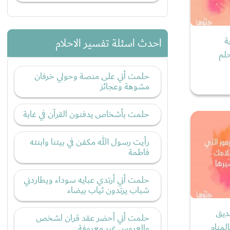
ة
احدث اسئلة تفسير الاحلام
لم
حلمت أني على منصة وحولي خرفان
مشوهة وعجائز
حلمت بأشخاص يدفنون القرآن في غابة
رأيت رسول الله مكفن في بيتنا وابنته
فاطمة
حلمت أني أرتدي عبايه سوداء ويطاردني
شباب يرتدون ثياب بيضاء
ديق
حلمت أني أحضر عقد قران لشخص
لمنام
والعروس غير معروفة