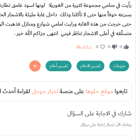
رأيت في منامي مجموعة كثيرة من الغوريلا لونها اسود غامق تطا
بسرعه خوفاً منها حتى لا تأكلنا وذلك داخل غابة مليئة بالاشجار 
حتى خرجت من هذه الغابه ورايت امامي شوارع ومنازل فذهبت الي
متسلّقه في أعلى الاشجار تناظر فيني انتهى جزاكم الله خير .
شارك
0
0
0
منوعات
تفسير الاحلام
تفسير أحلام
تابعوا
موقع حلوها
على منصة
اخبار جوجل
لقراءة أحدث ا
شارك في الاجابة على السؤال
يمكنك الآن ارسال إجابة علي سؤال