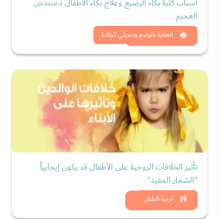
أسباب كثرة بكاء الرضيع وعلاج بكاء الأطفال د.سندس
العجرم
شاهد الان
العناية بالرضع وحديثي الولادة
تأثير الخلافات الزوجية على الأطفال قد يكون إيجابياً
"الشجار المفيد"
شاهد الان
تربية الطفل