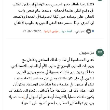
لاتقلق ابدا طفلك بخير احرصي بعد الارضاع ان يكون الطفل
في وضع افقي عندما تحمليه وعندما ينام ضعي راسه
للاعلى على وساده حتى تبقا الحموضةفي المعدة ولاتصعد
الى المري واذا استمر معه التقي اذهبي به لطبيب الاطفال
اعجبني
.
اضف رد
.
عرض الردود
.
21-07-2022
0
من مجهول
تعني الحساسية أن نظام طفلك المناعي يتفاعل مع
بروتينات الحليب البقري في حليب الأم أو الحليب الاصطناعي.
كما قد يكون لدى طفلك صعوبة في هضم بروتين الحليب
البقري. في حال كان طفلك يعاني من حساسية تجاه حليب
البقر أو صعوبة في هضمه، ربما يتقيأ بعد الرضاعة. يمكن أن
تكون هذه الأعراض مشابهة جداً لأعراض ارتجاع المريئيكما قد
ا
يكون طفلك مصاباً بالاكزيما، أومغص أو اسهال أو
مساك، ولا
يزيد وزنه بالشكل المطلوب (عدم القدرة على النمو ).