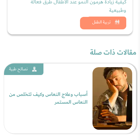
كيفية زيادة هرمون النمو عند الأطفال طرق فعالة
وطبيعية
شاهد الان
تربية الطفل
مقالات ذات صلة
نصائح طبية
أسباب وعلاج النعاس وكيف تتخلص من
النعاس المستمر