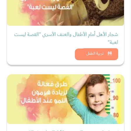
شجار الأهل أمام الأطفال والعنف الأسري "القصة ليست
لعبة"
شاهد الان
تربية الطفل