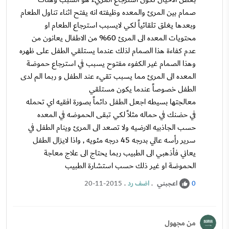
صمام بين المرئ والمعده وظيفته انه يفتح اثناء تناول الطعام
وبعدها يغلق تلقائياً لكي لايسبب استرجاع الطعام او
محتويات المعده الى المرئ 60% من الاطفال يعانون من
عدم كفاءة هذا الصمام لذلك عندما يستلقي الطفل على ظهره
وهذا الصمام غير الكفوء مفتوح يسبب في استرجاع حموضة
المعده الى المرئ مما يسبب تقيء عند الطفل و ربما الم لدى
الطفل خصوصاً عندما يكون مستلقي
معالجتها بسيطه اجعل الطفل دائماً بصورة افقيه اي تحمله
في حضنك في حماله مثلاً لكي تبقى الحموضه في المعده
حسب الجاذبيه الارضيه ولا تصعد الى المرئ وينام الطفل في
سرير رأسه عالي بدرجه 45 درجه مئويه , واذا لايزال الطفل
يعاني فأذهبي الى الطبيب ربما يحتاج الى علاج معاجة
الحموضة او غير ذلك حسب استشارة الطبيب
اعجبني
.
اضف رد
.
20-11-2015
0
من مجهول