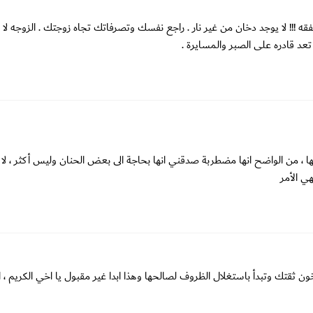
ه !!! لا يوجد دخان من غير نار . راجع نفسك وتصرفاتك تجاه زوجتك . الزوجه لا
عد قادره على الصبر والمسايرة .
 من الواضح انها مضطربة صدقني انها بحاجة الى بعض الحنان وليس أكثر ، لا ت
ي الأمر
خون ثقتك وتبدأ باستغلال الظروف لصالحها وهذا ابدا غير مقبول يا اخي الكريم ، 