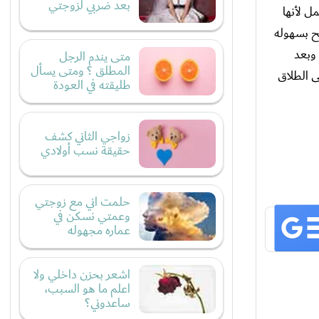
بعد ضربي لزوجتي
ل لأنها
لح بسهوله
وبعد
متى يندم الرجل
المطلق ؟ ومتى يسأل
ى الطلاق
طليقته في العودة
زواجي الثاني كشف
حقيقة نسب أولادي
حلمت اني مع زوجتي
وعمتي نسكن في
عماره مجهوله
اشعر بحزن داخلي ولا
اعلم ما هو السبب،
ساعدوني؟