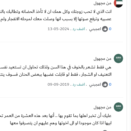
من مجهول
انت الذي لا تحب زوجتك وكل همك ان لا تأخذ الحضانه وتطالبك بالنفق
عصبيه وترفع صوتها إلا بسبب انها وصلت معك لمرحله الانفجار ولم ت
اعجبني
.
اضف رد
.
13-05-2024
0
من مجهول
هي فقط تشعر بالخوف في هذا السن ولذلك تحاول ان تستعيد نفسها ،
التعنيف او الشجار ، فقط لو قابلت غضبها ببعض الحنان فسوف ينته
اعجبني
.
اضف رد
.
09-09-2019
0
من مجهول
عليك أن تخبر اهلها بما تقوم بها .. أنها بعد هذه العشرة من العمر ت
ابيها اذا كان موجودا او الى اخوتها وهم عليهم ان يتصرفوا معها