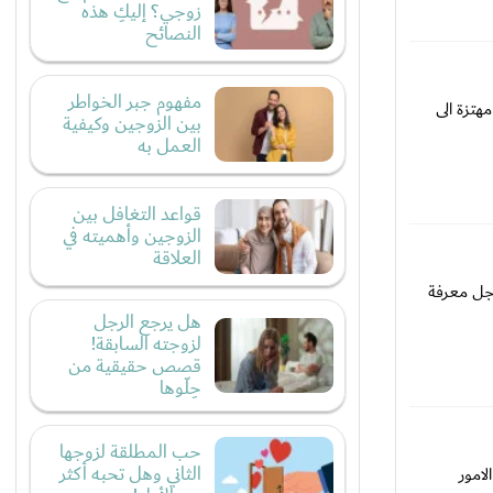
زوجي؟ إليكِ هذه
النصائح
مفهوم جبر الخواطر
هتزة الى
بين الزوجين وكيفية
العمل به
قواعد التغافل بين
الزوجين وأهميته في
العلاقة
اجل معرفة
هل يرجع الرجل
لزوجته السابقة!
قصص حقيقية من
حِلّوها
حب المطلقة لزوجها
الثاني وهل تحبه أكثر
لامور