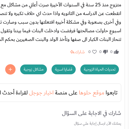
متزوج منذ 25 سنة في السنوات الأخيرة صرت أعاني من مش
انقطعت عن الدراسه من الثانويه واذا حدث اي خلاف تكبره ولا تنصا
وفي أخرى بصعوبة وفي مشكلة أخيره افتعلتها بدون سبب وصارت ترف
اسبوع حاولت مصالحتها فرفضت وادخلت البنات فيما بيننا وتقول أنه
تنحاز البنات الكبار الى صفها وتأخذ الولد والبنت الصغيرين بحكم
شارك
0
0
0
تحديات الحياة الزوجية
قضايا اسرية
مشاكل زوجية
تابعوا
موقع حلوها
على منصة
اخبار جوجل
لقراءة أحدث ا
شارك في الاجابة على السؤال
يمكنك الآن ارسال إجابة علي سؤال