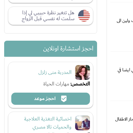
هل تتغير نظرة حبيبي لي إذا
سلمت له نفسي قبل الزواج
ولين الى
احجز استشارة اونلاين
ايضا في
المدربة منى زلزل
التخصص:
مهارات الحياة
احجز موعد
اخصائية التغذية العلاجية
ز الاطفال
والحميات تالا مصري