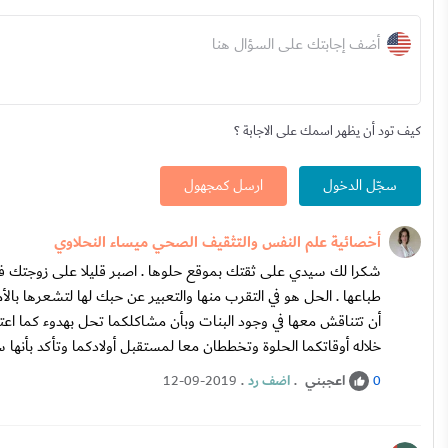
أضف إجابتك على السؤال هنا
كيف تود أن يظهر اسمك على الاجابة ؟
سجّل الدخول
ارسل كمجهول
أخصائية علم النفس والتثقيف الصحي ميساء النحلاوي
شكرا لك سيدي على ثقتك بموقع حلوها . اصبر قليلا على زوجتك ف
طباعها . الحل هو في التقرب منها والتعبير عن حبك لها لتشعرها بالأ
أن تتناقش معها في وجود البنات وبأن مشاكلكما تحل بهدوء كما اعتد
خلاله أوقاتكما الحلوة وتخططان معا لمستقبل أولادكما وتأكد بأنها ست
اعجبني
.
اضف رد
.
12-09-2019
0