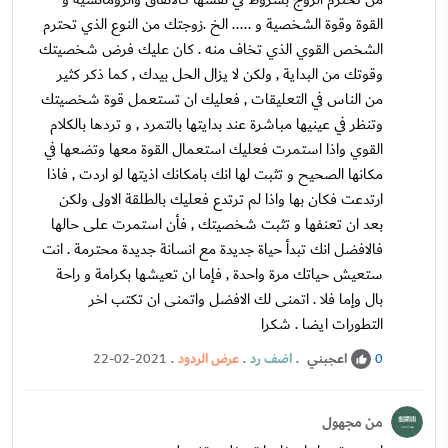
القوة وقوة الشخصية و ..... الخ .زوجتك من النوع الذي تحترم
الشخص القوي الذي تخاف منه . كان عليك فرض شخصيتك
وقوتك من البداية , ولكن لا يزال الحل بيدك , كما ذكر كثير
من الناس في التعليقات , فعليك ان تستعمل قوة شخصيتك
وتنظر في عينيها مباشرة عند بدايتها بالتمرد , و تردها بالكلام
القوي واذا استمرت فعليك استعمال القوة معها وتضعها في
مكانها الصحيح و تثبت لها انك بامكانك اذيتها لو اردت , فاذا
ارتدعت فكان بها واذا لم ترتدع فعليك بالطلقة الاولى ولكن
بعد ان تعنفها و تثبت شخصيتك , فأن استمرت على حالها
فالافضل انك تبدأ حياة جديدة مع انسانة جديدة محترمة . انت
ستعيش حياتك مرة واحدة , فإما ان تعيشها بكرامة و راحة
بال وإما فلا . اتمنى لك الافضل واتمنى ان تكتب اخر
التطورات ايضا . شكرا
اعجبني
.
اضف رد
.
عرض الردود
.
22-02-2021
0
من مجهول