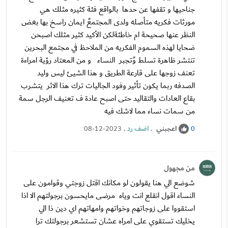
جناحيها و تقفها عن حدها بالواقع فئة كثيره مثلك هي
مورثات فكريه متأصله ولدى المجتمعً ايمان راسخ بها بغض
النظر عنها صحيحة ام خاطئةلكن الأكيد كثير مثلك اصبحن
ضحايا لهذه السموم الفكريه من الملاحظ في مجتمع البحرين
تنتشر ظاهرة تسلط وًتجبر النساء و من المعتاد رؤية امراءة
تعنف زوجها على قارعة الطريق و هذا الشيئ ليس وليد
الصدفه ربما يكون تأثير وفود الجاليات ترك هذا الاثر يتشرب
بقاع العادات والتقاليد حتى اصبح عادة ف تعنيف الرجل سمة
من سمات نساء مما لاشك فيه
اعجبني
.
اضف رد
.
08-12-2023
0
من مجهول
شوضع الي هنا يقولون لو مكانك اقتل زوجتي وقوامون على
النساء اقول انقلع انت وياه مرضى مايحسون برجولتهم الا اذا
استقووا على زوجاتهم وخواتهم وامهاتهم اي دين ذا الي
يخليك تستقوي على امراه عشان تستشعر برجولتك ترا