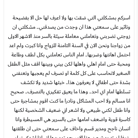
اسركم بمشكلتي التي ضقت بها ولا اعرف لها حل الا بفضيحة
وتاثير على سمعتي هذا ان وجدت من يصدقني.. مشكلتي ان
زوجتي تضربني وتعاملني معاملة سيئة بالسر منذ الاشهر الاولى
من زواجنا ونحن الان في السنة الثامنة للزواج وانا كبرت ولم اعد
احتمل اهانتها وضربها.. امام الناس تعاملني بكل لطف وطاعة
ومحبة حتى امام اهلي واهلها لكن بيني وبينها اقف مثل الطفل
الصغير لاتحاسب على كل كلمة او تصرف لم يعجبها وتعنفني
بشدة حتى اطفالي لا يعرفون هذا.. خبثها شديد ولا تكشف
تسلطها امام اي احد.. وهذا ما يعيق تفكيري بالتصرف.. صحيح
انا مسالم ولا احب المشاكل ونادرا ما كنت اقوم بمشاجرة حتى
وانا طفل لكني طبيعي ولا اشعر اني ضعيف الشخصية لكنها
كاسرة قوية واضعف امامها حتى بالسرير هي المسيطرة وانا
انسان ناجح ومدير قسم واخاف على سمعتي حتى ان طلقتها
خوفا ان تتحدث عن هذا الامر بعد تهديدها اني اذا اشتكيت او