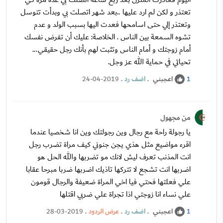
تعتذر و لكن لم ارد عليها ..بعد شهر اتصلت بي وبدأت تتوسل
وتعتذر إلي حتى اسامحها فعدت اليها بسبب الولد و عدم
تشوه السمعة بين الناس . الخلاصة: عليك أن تفرض نفسك
أمام زوجتك و أمام الناس وتثبت لهم بأنك رجل حقيقي...
تحياتي في حماية الله عز وجل.
اعجبني
.
اضف رد
.
24-04-2019
1
من مجهول
يا رجولة راحة مع رجال وين رجولتك وين انا شخصيا عندما
اقرء مواضيع مثل هذي يجن جنوني كيف مراة تضرب رجل
انت المذنب تعرف ليش لانك مو تضربها والله الحل هو
اضربها انت تشجع لا تتركها تاذيك اضربها ضربا مبرحا عقابا
علي فعلتها فحتي فيا اخي المراة ضعيفة والرجال قومون
علي نساء انا زوجتي اذا تجراة علي ضربي اقتلها
اعجبني
.
اضف رد
.
عرض الردود
.
28-03-2019
1