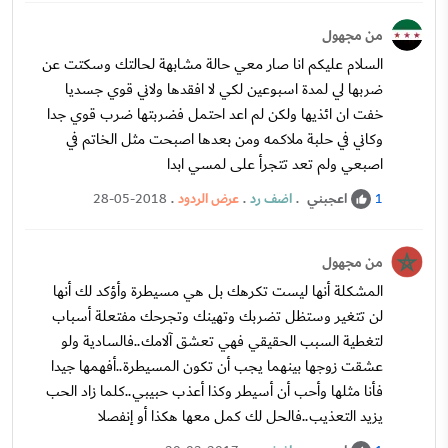
من مجهول
السلام عليكم انا صار معي حالة مشابهة لحالتك وسكتت عن
ضربها لي لمدة اسبوعين لكي لا افقدها ولاني قوي جسديا
خفت ان ائذيها ولكن لم اعد احتمل فضربتها ضرب قوي جدا
وكاني في حلبة ملاكمه ومن بعدها اصبحت مثل الخاتم في
اصبعي ولم تعد تتجرأ على لمسي ابدا
اعجبني
.
اضف رد
.
عرض الردود
.
28-05-2018
1
من مجهول
المشكلة أنها ليست تكرهك بل هي مسيطرة وأؤكد لك أنها
لن تتغير وستظل تضربك وتهينك وتجرحك مفتعلة أسباب
لتغطية السبب الحقيقي فهي تعشق آلامك..فالسادية ولو
عشقت زوجها بينهما يجب أن تكون المسيطرة..أفهمها جيدا
فأنا مثلها وأحب أن أسيطر وكذا أعذب حبيبي..كلما زاد الحب
يزيد التعذيب..فالحل لك كمل معها هكذا أو إنفصلا