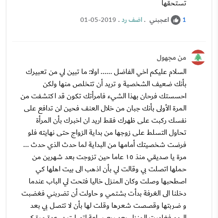
تستحقها
اعجبني
.
اضف رد
.
01-05-2019
1
من مجهول
السلام عليكم اخي الفاضل ...... اولا: ما تبين لي من تعبيرك
بأنك ضعيف الشخصية و تريد أن تتخلص منها ولكن
احسستك فرحان بهذا الشيء فامرأتك تكون قد اكتشفت من
المرة الأولى بأنك جبان من خلال العنف فحين لن تدافع على
نفسك ركبت على ظهرك فقط اريد ان اخبرك بأن المرأة
تحاول التسلط على زوجها من بداية الزواج حتى نهايته فلو
فرضت شخصيتك أمامها من البداية لما حدث الذي حدث ...
مرة يا صديقي منذ ١٥ عاما حين تزوجت بعد شهرين من
حملها اتصلت بي وقالت لي بأن اذهب الى بيت اهلها كي
اصطحبها وصلت وكان المنزل خاليا فتحت لي الباب عندما
دخلنا الى الغرفة بدأت بشتمي و حاولت أن تضربني فغضبت
و ضربتها وقصصت شعرها وقلت لها بأن لا تتصل بي بعد
اليوم فغادرت المنزل بعد ربع ساعة اتصلت بي عدة مرة كي