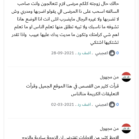
حالك حال زوجته كلكم مرضى لازم تتعالجون وانت صاحب
السالفه اسحب على ذا المرضى الي يقولو اضربها ومدري وش
لا تضربها ولا غيره الرجال مايضرب انثى انت اذا الوضع هاذا
تشوفه ما ناسبك ولا تبيه تطلق منها تعلم الناس او ما تعلم
اهم شي كرامتك وتكون ما مديت يدك عليها عييب واذا تقدر
تشتكيها اشتكي
اعجبني
.
اضف رد
.
28-09-2021
0
من مجهول
قرأت كثير من القصص في هذا الموقع الجميل وقرأت
التعليقات الكريمة منالناس
اعجبني
.
اضف رد
.
02-03-2021
0
من مجهول
الاحظ كثير من الاجابات تفترض ان الزوجة سادية والزوج