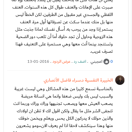
صبرت على الإهانات والعنف طوال كل هذه السنوات. العنف
اللفظي والجسدي غير مقبول من الطرفين، لكن الخطأ ليس
منها بل منك عندما سكت عن تصرفاتها أول مرة. العنف
يستمر إذا وجد من يرحب به. أسأل نفسك لماذا جذبت مثل
هذه الزوجية وحاول أن تجد حلولا، أما أن تلعب دور الضحية
وتستنجد بينما أنت معها وهي مستمرة على التعنيف فهذا
تصرف غريب.
اعجبني
.
اضف رد
.
عرض الردود
.
13-01-2016
0
الخبيرة النفسية د.سراء فاضل الأنصاري
بالمناسبة نسمع كثيرا من هذه المشاكل وهي ليست غريبة
والسبب ليس بك وليس ضعفا وانما هي انسانة مريضة
يصعب العيش معها ويصعب تجنبهها وراك وراك وربما انت
تتجفى الشر مثل ما يقال ولكن اقول لك لا تظن ان اولادك
والذين حولك لا يدركون الكل يحس ويعلم ويخمن خوفك
منها وهذا سينكشف لاحقا اذا لم يعرف الان،،،ومو يشعرون