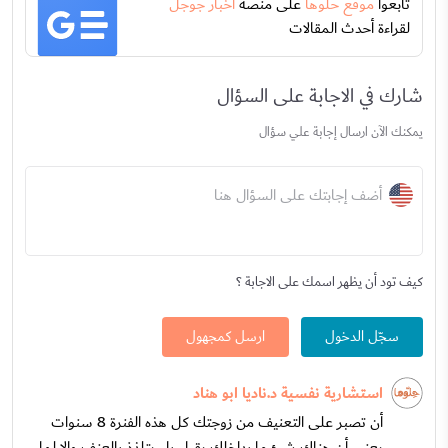
تابعوا
موقع حلوها
على منصة
اخبار جوجل
لقراءة أحدث المقالات
شارك في الاجابة على السؤال
يمكنك الآن ارسال إجابة علي سؤال
أضف إجابتك على السؤال هنا
كيف تود أن يظهر اسمك على الاجابة ؟
سجّل الدخول
ارسل كمجهول
استشارية نفسية د.ناديا ابو هناد
أن تصبر على التعنيف من زوجتك كل هذه الفنرة 8 سنوات
يعني أن هناك شئ ما بداخلك يقبل بل يتلذذ بالعنف وإلا لما