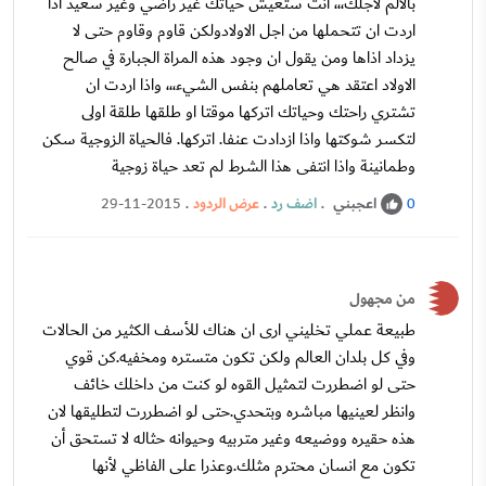
بالالم لاجلك،،، انت ستعيش حياتك غير راضي وغير سعيد اذا
اردت ان تتحملها من اجل الاولادولكن قاوم وقاوم حتى لا
يزداد اذاها ومن يقول ان وجود هذه المراة الجبارة في صالح
الاولاد اعتقد هي تعاملهم بنفس الشيء،،، واذا اردت ان
تشتري راحتك وحياتك اتركها موقتا او طلقها طلقة اولى
لتكسر شوكتها واذا ازدادت عنفا. اتركها. فالحياة الزوجية سكن
وطمانينة واذا انتفى هذا الشرط لم تعد حياة زوجية
اعجبني
.
اضف رد
.
عرض الردود
.
29-11-2015
0
من مجهول
طبيعة عملي تخليني ارى ان هناك للأسف الكثير من الحالات
وفي كل بلدان العالم ولكن تكون متستره ومخفيه.كن قوي
حتى لو اضطررت لتمثيل القوه لو كنت من داخلك خائف
وانظر لعينيها مباشره وبتحدي.حتى لو اضطررت لتطليقها لان
هذه حقيره ووضيعه وغير متربيه وحيوانه حثاله لا تستحق أن
تكون مع انسان محترم مثلك.وعذرا على الفاظي لأنها