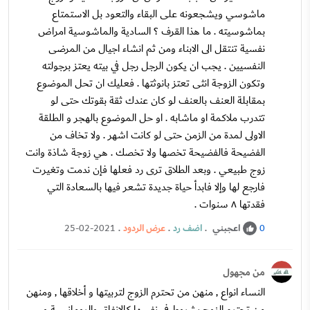
ماشوسي ويشجعونه على البقاء والتعود بل الاستمتاع
بماشوسيته . ما هذا القرف ؟ السادية والماشوسية امراض
نفسية تنتقل الى الابناء ومن ثم انشاء اجيال من المرضى
النفسيين . يجب ان يكون الرجل رجل في بيته يعتز برجولته
وتكون الزوجة انثى تعتز بانوثتها . فعليك ان تحل الموضوع
بمقابلة العنف بالعنف لو كان عندك ثقة بقوتك حتى لو
تتدرب ملاكمة او ماشابه . او حل الموضوع بالهجر و الطلقة
الاولى لمدة من الزمن حتى لو كانت اشهر . ولا تخاف من
الفضيحة فالفضيحة تخصها ولا تخصك . هي زوجة شاذة وانت
زوج طبيعي . وبعد الطلاق ترى رد فعلها فإن ندمت وتغيرت
فارجع لها وإلا فابدأ حياة جديدة تشعر فيها بالسعادة التي
فقدتها ٨ سنوات .
اعجبني
.
اضف رد
.
عرض الردود
.
25-02-2021
0
من مجهول
النساء انواع , منهن من تحترم الزوج لتربيتها و أخلاقها , ومنهن
من تحترم الزوج بشروط في نفسها كالانفاق والرومانسية و