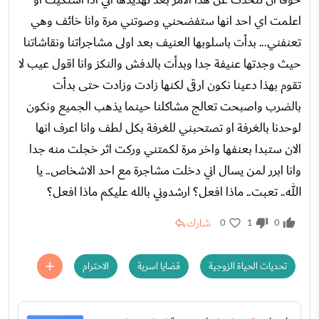
اعلمت اي احد انها ستفضحني وصوتني مرة وانا خائف وهي
تعنفني... بدأت باسلوبها العنيف بعد اولى مشاجراتنا ونقاشاتنا
حيث وجدتها عنيفة جدا وبدأت بالدفش والنكز وانا اقول عيب لا
تقوم بهذا دعينا نكون ارقى لكنها زادت وزادت حتى بدأت
بالضرب واصبحت تعالج مشاكلنا حينما يذهب الجميع ونكون
لوحدنا بالغرفة او تصتحبني للغرفة بكل لطف وانا اعرف انها
الان ستبدا بعنفها واخر مرة لكمتني وركت اثر خجلت منه جدا
وانا ابرر لمن يسال اني دخلت مشاجرة مع احد الاشخاص.. يا
الله.. تعبت.. ماذا افعل؟ ارشدوني بالله عليكم ماذا افعل؟
شارك
0
1
0
تحديات الحياة الزوجية
قضايا اسرية
الاحترام