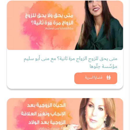
متى يحق للزوج الزواج مرة ثانية؟ مع منى أبو سليم
مؤسِّسة حِلّوها
شاهد الان
قضايا اسرية