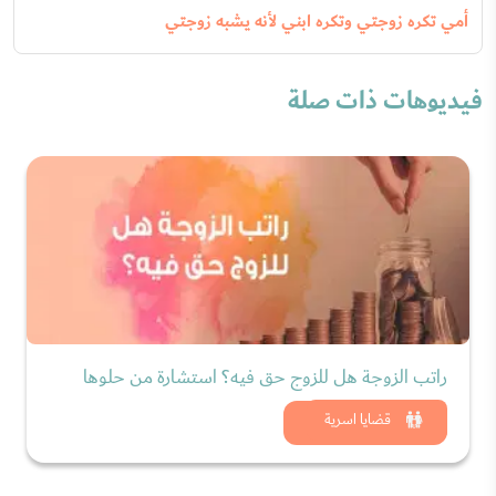
أمي تكره زوجتي وتكره ابني لأنه يشبه زوجتي
فيديوهات ذات صلة
راتب الزوجة هل للزوج حق فيه؟ استشارة من حلوها
شاهد الان
قضايا اسرية