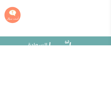
خريطة الموقع
تطوير الذات
مقالات
تحديات الحياة الزوجية
ألو حلوها
أطفال ومراهقون
حلوها تي في
الصحة العامة
الاختبارات
إضاءات للنفس الإنسانية
الكلمات المفتاحية