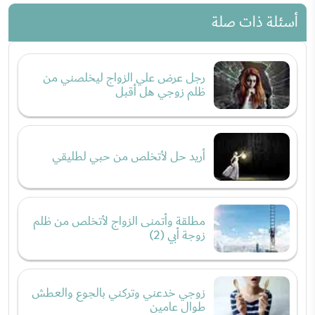
أسئلة ذات صلة
رجل عرض علي الزواج ليخلصني من
ظلم زوجي هل أقبل
أريد حل لأتخلص من حبي لطليقي
مطلقة وأتمنى الزواج لأتخلص من ظلم
زوجة أبي (2)
زوجي خدعني وتركني بالجوع والعطش
طوال عامين