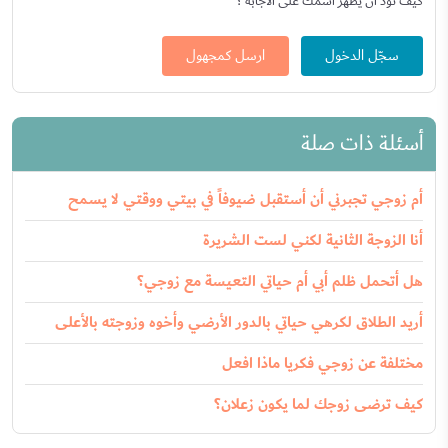
كيف تود أن يظهر اسمك على الاجابة ؟
سجّل الدخول
ارسل كمجهول
أسئلة ذات صلة
أم زوجي تجبرني أن أستقبل ضيوفاً في بيتي ووقتي لا يسمح
أنا الزوجة الثانية لكني لست الشريرة
هل أتحمل ظلم أبي أم حياتي التعيسة مع زوجي؟
أريد الطلاق لكرهي حياتي بالدور الأرضي وأخوه وزوجته بالأعلى
مختلفة عن زوجي فكريا ماذا افعل
كيف ترضى زوجك لما يكون زعلان؟