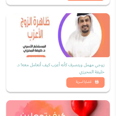
زوجي مهمل ويتصرف كأنه أعزب كيف أتعامل معه! د.
خليفة المحرزي
شاهد الان
قضايا اسرية