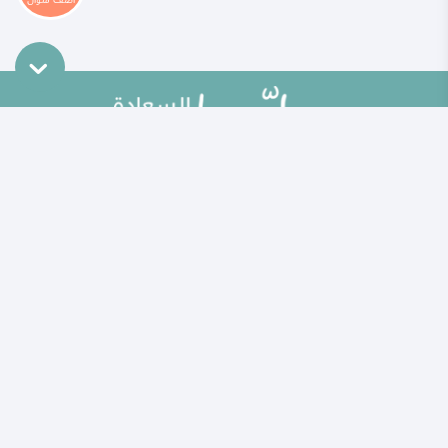
خريطة الموقع
تطوير الذات
مقالات
تحديات الحياة الزوجية
ألو حلوها
أطفال ومراهقون
حلوها تي في
الصحة العامة
الاختبارات
إضاءات للنفس الإنسانية
الكلمات المفتاحية
منوعات
حاسبة الحمل الولادة
مطبخ حلوها
خبراؤنا
الأسئلة