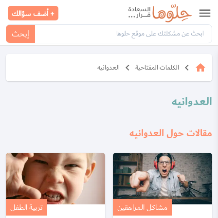
menu
+ أضف سؤالك
إبحث
keyboard_arrow_left
keyboard_arrow_left
home
الكلمات المفتاحية
العدوانيه
العدوانيه
مقالات حول العدوانيه
مشاكل المراهقين
تربية الطفل