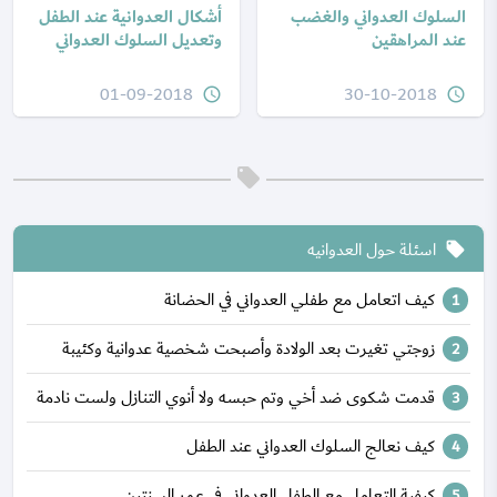
السلوك العدواني والغضب
أشكال العدوانية عند الطفل
عند المراهقين
وتعديل السلوك العدواني
01-09-2018
30-10-2018
query_builder
query_builder
اسئلة حول العدوانيه
local_offer
كيف اتعامل مع طفلي العدواني في الحضانة
زوجتي تغيرت بعد الولادة وأصبحت شخصية عدوانية وكئيبة
قدمت شكوى ضد أخي وتم حبسه ولا أنوي التنازل ولست نادمة
كيف نعالج السلوك العدواني عند الطفل
كيفية التعامل مع الطفل العدواني في عمر السنتين