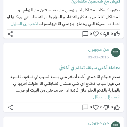
اعيش مع شخصين متضادين
دكتورة كيفكانا بمشاكل انا و زوجي من بعد سنتين من الزواج...و
المشاكل تتلخص بانه كثير الانتقاد و المزاجية...و الاخطاء التي يرتكبها او
الصفات السيئة التي يحملها يتهمني انا فيها....و ا...
اذهب إلى السؤال
share
chat_bubble_outline
favorite_border
thumb_down_off_alt
thumb_up_off_alt
0
0
0
من مجهول
01-03-2016
معاملة أختي سيئة.. تتكلم في أخلاقي
سلام عليكم انا عندي أخت أصغر مني بسنة تسبب لي ضغوط نفسية.
من غير اسباب تخترع اي شي علشان تضايقني انا حاولت أقربها لي
بالهداية بالكلام الحلو مافي فائدة اذا احد مدحني من البيت او ص...
اذهب إلى السؤال
share
chat_bubble_outline
favorite_border
thumb_down_off_alt
thumb_up_off_alt
0
0
0
من مجهول