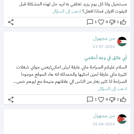
مستحيل وانا كل يوم يزيد تعلقي به اريد حل لهذه المشكلة قبل
لايفوت الاوان فماذا افعل؟
اذهب إلى السؤال
share
chat_bubble_outline
favorite_border
thumb_down_off_alt
thumb_up_off_alt
1
0
1
من مجهول
13-07-2016
أبي عائق في وجه أحلامي
السلام عليكم الصراحة ماني عارفة ايش احكي!يعني جواي شغلات
كثيرة ماني عارفة لمين احكيها والحمدلله انه هاد الموقع موجود!
الصراحة انا كثير بغار من الناس الي علاقتهم منيحة مع ابوهم خص...
اذهب إلى السؤال
share
chat_bubble_outline
favorite_border
thumb_down_off_alt
thumb_up_off_alt
1
0
1
من مجهول
16-04-2016