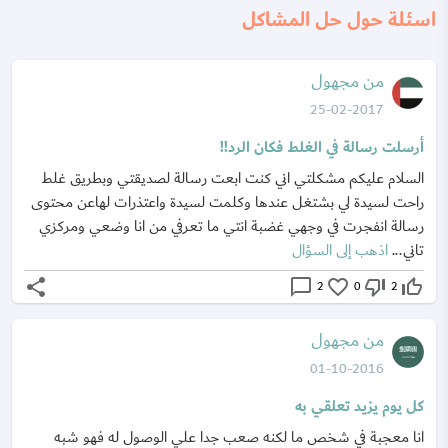
اسئلة حول حل المشاكل
من مجهول
25-02-2017
أرسلت رسالة في الغلط فكان الرد!!
السلام عليكم مشكلتي اني كنت ابعت رسالة لصديقتي وبطريق غلط
راحت لسيدة لي بشتغل عندها وكلمت لسيدة واعتذرات لهاعن محتوى
رسالة انفجرت في وجهي غضبة انتي ما تعرفي من انا وضعي ومركزي
تاني...
اذهب إلى السؤال
share
chat_bubble_outline
favorite_border
thumb_down_off_alt
thumb_up_off_alt
2
0
2
من مجهول
01-10-2016
كل يوم يزيد تعلقي به
انا معجبة في شخص ما لكنه صعب جدا علي الوصول له فهو شبه