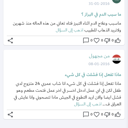
31-01-2016
ما سبب الدم في البراز ؟
ماسبب وعلاج الدم اثناء التبرز فتاه تعاني من هذه الحاله منذ شهرين
ولاتريد الذهاب للطبيب
اذهب إلى السؤال
share
chat_bubble_outline
favorite_border
thumb_down_off_alt
thumb_up_off_alt
0
0
0
من مجهول
08-01-2016
ماذا تفعل إذا فشلت في كل شيء
ماذا تفعل إذا فشلت في كل شيء انا شاب عمري 24 متزوج لدي
طفل لكن في اي عمل ادخل اخسر في اخر عمل فتحت مطعم وهو
فشل ايضا والان اريد التطوع في الجيش مادا تنصحوني وانا عايش في
العراق ف...
اذهب إلى السؤال
share
chat_bubble_outline
favorite_border
thumb_down_off_alt
thumb_up_off_alt
0
0
0